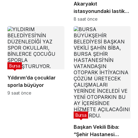
Akaryakıt
istasyonundaki lastik
tamirhanesi alev alev
8 saat önce
yandı
Bursa
Yıldırım’da çocuklar
sporla büyüyor
9 saat önce
Bursa
Başkan Vekili Biba:
“Şehir Hastanesi