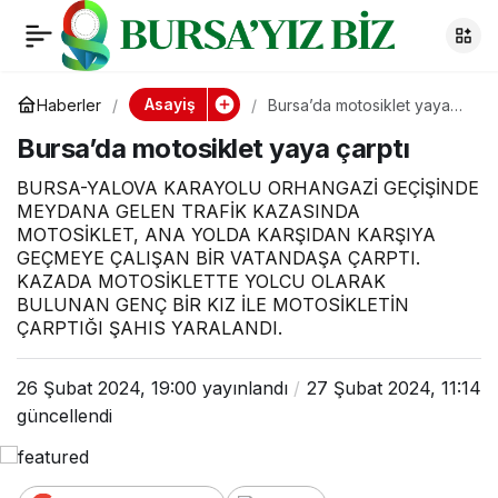
Bursa’da motosiklet
0
yaya çarptı
Asayiş
Haberler
Bursa’da motosiklet yaya
çarptı
Bursa’da motosiklet yaya çarptı
BURSA-YALOVA KARAYOLU ORHANGAZİ GEÇİŞİNDE
MEYDANA GELEN TRAFİK KAZASINDA
MOTOSİKLET, ANA YOLDA KARŞIDAN KARŞIYA
GEÇMEYE ÇALIŞAN BİR VATANDAŞA ÇARPTI.
KAZADA MOTOSİKLETTE YOLCU OLARAK
BULUNAN GENÇ BİR KIZ İLE MOTOSİKLETİN
ÇARPTIĞI ŞAHIS YARALANDI.
26 Şubat 2024, 19:00
yayınlandı
27 Şubat 2024, 11:14
güncellendi