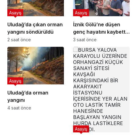
Asayiş
Asayiş
Uludağ’da çıkan orman
İznik Gölü’ne düşen
yangını söndürüldü
genç hayatını kaybetti,
gözyaşlarıyla toprağa
2 saat önce
3 saat önce
verildi
Asayiş
Uludağ’da orman
yangını
4 saat önce
Asayiş