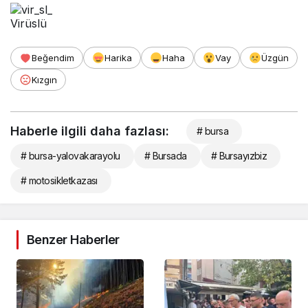
Virüslü
Beğendim
Harika
Haha
Vay
Üzgün
Kızgın
Haberle ilgili daha fazlası:
# bursa
# bursa-yalovakarayolu
# Bursada
# Bursayızbiz
# motosikletkazası
Benzer Haberler