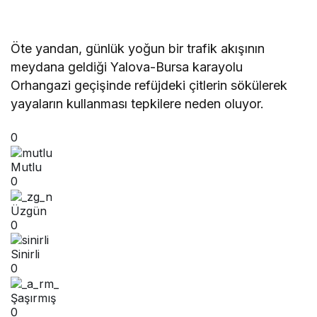
Öte yandan, günlük yoğun bir trafik akışının
meydana geldiği Yalova-Bursa karayolu
Orhangazi geçişinde refüjdeki çitlerin sökülerek
yayaların kullanması tepkilere neden oluyor.
0
Mutlu
0
Üzgün
0
Sinirli
0
Şaşırmış
0