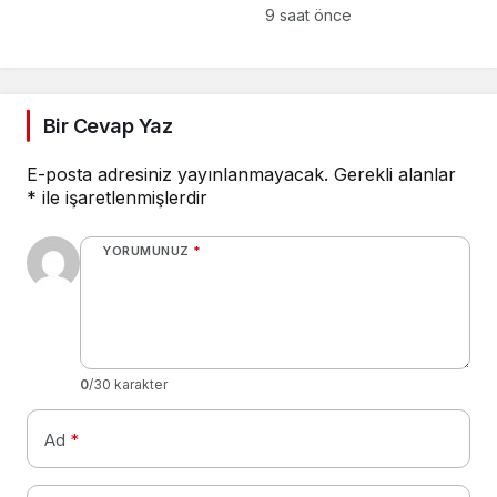
otoparkı bu ay hizmete
9 saat önce
açılacak”
Bir Cevap Yaz
E-posta adresiniz yayınlanmayacak.
Gerekli alanlar
*
ile işaretlenmişlerdir
YORUMUNUZ
*
0
/30 karakter
Ad
*