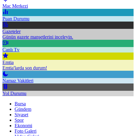
Maç Merkezi
Puan Durumu
Gazeteler
Günün gazete manşetlerini inceleyin.
Canlı Tv
Emtia
Emtia'larda son durum!
Namaz Vakitleri
Yol Durumu
Bursa
Gündem
Siyaset
Spor
Ekonomi
Foto Galeri