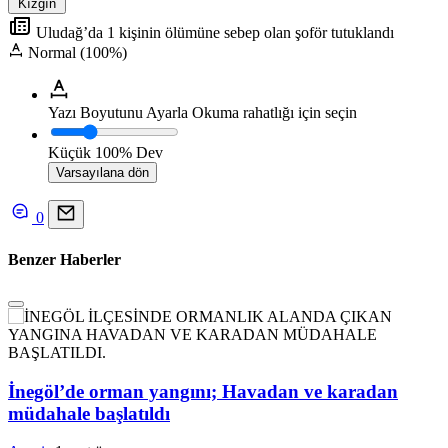
Kızgın
Uludağ’da 1 kişinin ölümüne sebep olan şoför tutuklandı
Normal (100%)
Yazı Boyutunu Ayarla
Okuma rahatlığı için seçin
Küçük
100%
Dev
Varsayılana dön
0
Benzer Haberler
İnegöl’de orman yangını; Havadan ve karadan
müdahale başlatıldı