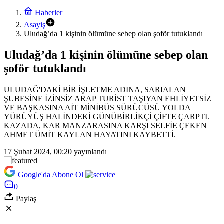
Haberler
Asayiş
Uludağ’da 1 kişinin ölümüne sebep olan şoför tutuklandı
Uludağ’da 1 kişinin ölümüne sebep olan
şoför tutuklandı
ULUDAĞ'DAKİ BİR İŞLETME ADINA, SARIALAN
ŞUBESİNE İZİNSİZ ARAP TURİST TAŞIYAN EHLİYETSİZ
VE BAŞKASINA AİT MİNİBÜS SÜRÜCÜSÜ YOLDA
YÜRÜYÜŞ HALİNDEKİ GÜNÜBİRLİKÇİ ÇİFTE ÇARPTI.
KAZADA, KAR MANZARASINA KARŞI SELFİE ÇEKEN
AHMET ÜMİT KAYLAN HAYATINI KAYBETTİ.
17 Şubat 2024, 00:20
yayınlandı
Google'da Abone Ol
0
Paylaş