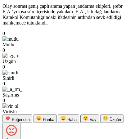
Olay sonrası geniş çaplı arama yapan jandarma ekipleri, şoför
E.A.’yı kısa süre içerisinde yakaladı. E.A., Uludağ Jandarma
Karakol Komutanlığı’ndaki ifadesinin ardından sevk edildiği
mahkemece tutuklandı.
0
Mutlu
0
Üzgün
0
Sinirli
0
Şaşırmış
0
Virüslü
Beğendim
Harika
Haha
Vay
Üzgün