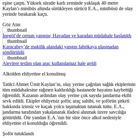
eşine çarptı. Yüksek süratle karlı zeminde yaklaşık 40 metre
Kaylan’ı minibüs altında sürükleyen sürücü E.A., minibüsü de olay
yerinde bırakarak kaçtı.
Göz Atın
İnegöl’de orman yangını; Havadan ve karadan müdahale başlatıldı
Karacabey’de makilik alandaki yangın fabrikaya ulaşmadan
söndürüldü
Alevlere teslim olan araç kullanılamaz hale geldi
Alkolden ehliyetine el konulmuş
Tatilci Ahmet Ümit Kaylan’ın, olay yerine çağrılan sağlık ekiplerinin
tüm müdahalesine rağmen kaldırıldığı hastanede hayatını kaybettiği
öğrenildi. Kazanın ardından olay yerine çok sayıda jandarma ekibi
sevk edildi. Ekipler ehliyetsiz şoför, araç sahibi, ve şoförün şirketi
hakkında izinsiz ve kaçak yolcu taşımaktan tutanak tuttu. E.A.,
jandarma tarafından yakalanarak ifadesi alınmak üzere savcılığa
götürüldü. Öte yandan E.A.’nın bir süre önce alkol nedeniyle
ehliyetine el konulduğu öğrenildi.
Şoför tutuklandı