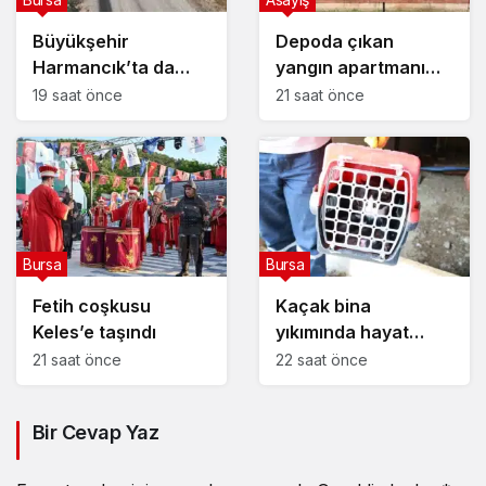
Büyükşehir
Depoda çıkan
Harmancık’ta da
yangın apartmanı
yolları yeniliyor
yakıyordu
19 saat önce
21 saat önce
Bursa
Bursa
Fetih coşkusu
Kaçak bina
Keles’e taşındı
yıkımında hayat
kurtaran müdahale
21 saat önce
22 saat önce
Bir Cevap Yaz