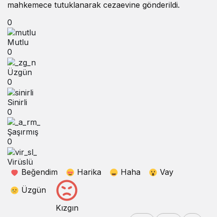
mahkemece tutuklanarak cezaevine gönderildi.
0
Mutlu
0
Üzgün
0
Sinirli
0
Şaşırmış
0
Virüslü
Beğendim
Harika
Haha
Vay
Üzgün
Kızgın