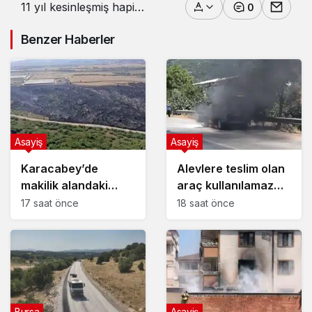
11 yıl kesinleşmiş hapis
0
cezası bulunan şahıs,
gizlendiği ormanda
Benzer Haberler
jandarmaya yakalandı
Asayiş
Asayiş
Karacabey’de
Alevlere teslim olan
makilik alandaki
araç kullanılamaz
yangın fabrikaya
hale geldi
17 saat önce
18 saat önce
ulaşmadan
söndürüldü
Bursa
Asayiş