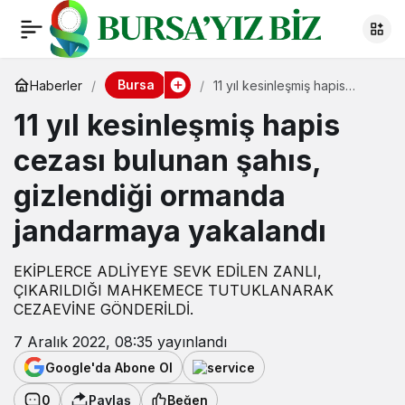
Bursa
Haberler
11 yıl kesinleşmiş hapis
cezası bulunan şahıs,
11 yıl kesinleşmiş hapis
gizlendiği ormanda
jandarmaya yakalandı
cezası bulunan şahıs,
gizlendiği ormanda
jandarmaya yakalandı
EKİPLERCE ADLİYEYE SEVK EDİLEN ZANLI,
ÇIKARILDIĞI MAHKEMECE TUTUKLANARAK
CEZAEVİNE GÖNDERİLDİ.
7 Aralık 2022, 08:35
yayınlandı
Google'da Abone Ol
0
Paylaş
Beğen