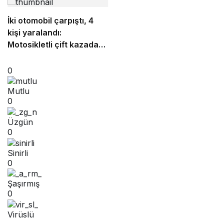
İki otomobil çarpıştı, 4
kişi yaralandı:
Motosikletli çift kazadan
kıl payı kurtuldu
0
Mutlu
0
Üzgün
0
Sinirli
0
Şaşırmış
0
Virüslü