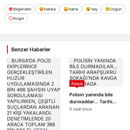
Beğendim
Harika
Haha
Vay
Üzgün
Kızgın
Benzer Haberler
Asayiş
Polisin yanında bile
durmadılar… Tarihi
Arapşükrü Sokağı’nda
6 saat önce
kavga kamerada