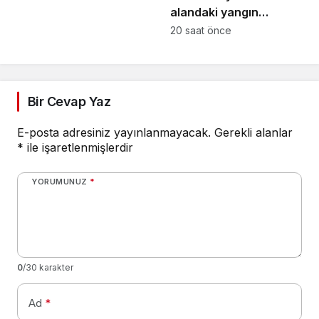
alandaki yangın
fabrikaya ulaşmadan
20 saat önce
söndürüldü
Bir Cevap Yaz
E-posta adresiniz yayınlanmayacak.
Gerekli alanlar
*
ile işaretlenmişlerdir
YORUMUNUZ
*
0
/30 karakter
Ad
*