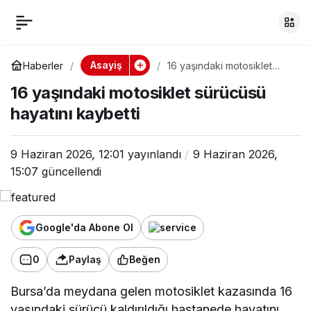
16 yaşındaki
0
motosiklet sürücüsü
Asayiş
Haberler
16 yaşındaki motosiklet
sürücüsü hayatını kaybetti
16 yaşındaki motosiklet sürücüsü
hayatını kaybetti
hayatını kaybetti
9 Haziran 2026, 12:01
yayınlandı
9 Haziran 2026,
15:07
güncellendi
Google'da Abone Ol
0
Paylaş
Beğen
Bursa’da meydana gelen motosiklet kazasında 16
yaşındaki sürücü kaldırıldığı hastanede hayatını