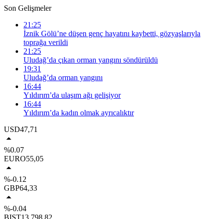
Son Gelişmeler
21:25
İznik Gölü’ne düşen genç hayatını kaybetti, gözyaşlarıyla
toprağa verildi
21:25
Uludağ’da çıkan orman yangını söndürüldü
19:31
Uludağ’da orman yangını
16:44
Yıldırım’da ulaşım ağı gelişiyor
16:44
Yıldırım’da kadın olmak ayrıcalıktır
USD
47,71
%0.07
EURO
55,05
%-0.12
GBP
64,33
%-0.04
BIST
13.798,82