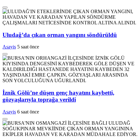
Uludağ’da çıkan orman yangını söndürüldü
Asayiş
5 saat önce
İznik Gölü’ne düşen genç hayatını kaybetti,
gözyaşlarıyla toprağa verildi
Asayiş
6 saat önce