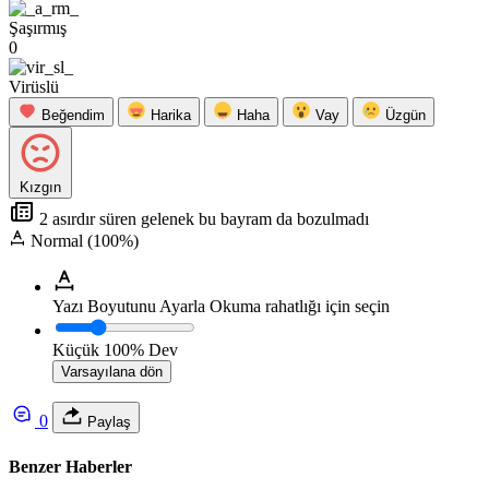
Şaşırmış
0
Virüslü
Beğendim
Harika
Haha
Vay
Üzgün
Kızgın
2 asırdır süren gelenek bu bayram da bozulmadı
Normal (100%)
Yazı Boyutunu Ayarla
Okuma rahatlığı için seçin
Küçük
100%
Dev
Varsayılana dön
0
Paylaş
Benzer Haberler