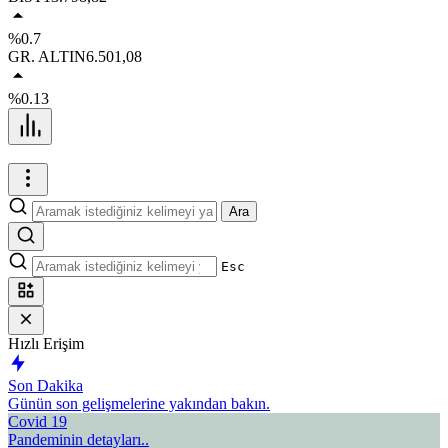
%0.7
GR. ALTIN
6.501,08
%0.13
Ara
Esc
Hızlı Erişim
Son Dakika
Günün son gelişmelerine yakından bakın.
Covid 19
Pandeminin detayları..