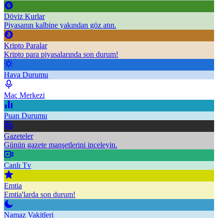
Döviz Kurlar
Piyasanın kalbine yakından göz atın.
Kripto Paralar
Kripto para piyasalarında son durum!
Hava Durumu
Maç Merkezi
Puan Durumu
Gazeteler
Günün gazete manşetlerini inceleyin.
Canlı Tv
Emtia
Emtia'larda son durum!
Namaz Vakitleri