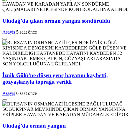
Uludağ’da çıkan orman yangını söndürüldü
Asayiş
5 saat önce
İznik Gölü’ne düşen genç hayatını kaybetti,
gözyaşlarıyla toprağa verildi
Asayiş
6 saat önce
Uludağ’da orman yangını