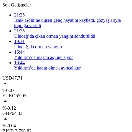
Son Gelişmeler
21:25
İznik Gölü’ne düşen genç hayatını kaybetti, gözyaşlarıyla
toprağa verildi
21:25
Uludağ’da çıkan orman yangını söndürüldü
19:31
Uludağ’da orman yangını
16:44
Yıldırım’da ulaşım ağı gelişiyor
16:44
Yıldırım’da kadın olmak ayrıcalıktır
USD
47,71
%0.07
EURO
55,05
%-0.12
GBP
64,33
%-0.04
BIST
13.798,82