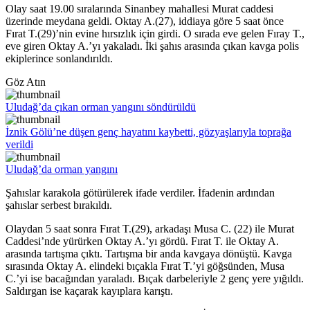
Olay saat 19.00 sıralarında Sinanbey mahallesi Murat caddesi
üzerinde meydana geldi. Oktay A.(27), iddiaya göre 5 saat önce
Fırat T.(29)’nin evine hırsızlık için girdi. O sırada eve gelen Fıray T.,
eve giren Oktay A.’yı yakaladı. İki şahıs arasında çıkan kavga polis
ekiplerince sonlandırıldı.
Göz Atın
Uludağ’da çıkan orman yangını söndürüldü
İznik Gölü’ne düşen genç hayatını kaybetti, gözyaşlarıyla toprağa
verildi
Uludağ’da orman yangını
Şahıslar karakola götürülerek ifade verdiler. İfadenin ardından
şahıslar serbest bırakıldı.
Olaydan 5 saat sonra Fırat T.(29), arkadaşı Musa C. (22) ile Murat
Caddesi’nde yürürken Oktay A.’yı gördü. Fırat T. ile Oktay A.
arasında tartışma çıktı. Tartışma bir anda kavgaya dönüştü. Kavga
sırasında Oktay A. elindeki bıçakla Fırat T.’yi göğsünden, Musa
C.’yi ise bacağından yaraladı. Bıçak darbeleriyle 2 genç yere yığıldı.
Saldırgan ise kaçarak kayıplara karıştı.