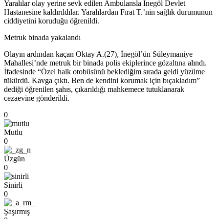
Yaralılar olay yerine sevk edilen Ambulansla İnegöl Devlet
Hastanesine kaldırıldılar. Yaralılardan Fırat T.’nin sağlık durumunun
ciddiyetini koruduğu öğrenildi.
Metruk binada yakalandı
Olayın ardından kaçan Oktay A.(27), İnegöl’ün Süleymaniye
Mahallesi’nde metruk bir binada polis ekiplerince gözaltına alındı.
İfadesinde “Özel halk otobüsünü beklediğim sırada geldi yüzüme
tükürdü. Kavga çıktı. Ben de kendini korumak için bıçakladım”
dediği öğrenilen şahıs, çıkarıldığı mahkemece tutuklanarak
cezaevine gönderildi.
0
Mutlu
0
Üzgün
0
Sinirli
0
Şaşırmış