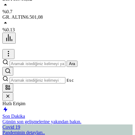
%0.7
GR. ALTIN
6.501,08
%0.13
Ara
Esc
Hızlı Erişim
Son Dakika
Günün son gelişmelerine yakından bakın.
Covid 19
Pandeminin detayları..