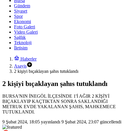
Bursa
Gündem
Siyaset
Spor
Ekonomi
Foto Galeri
Video Galeri
Sağlık
Teknoloji
İletişim
Haberler
Asayiş
2 kişiyi bıçaklayan şahıs tutuklandı
2 kişiyi bıçaklayan şahıs tutuklandı
BURSA'NIN İNEGÖL İLÇESİNDE 1'İ AĞIR 2 KİŞİYİ
BIÇAKLAYIP KAÇTIKTAN SONRA SAKLANDIĞI
METRUK EVDE YAKALANAN ŞAHIS, MAHKEMECE
TUTUKLANDI.
9 Şubat 2024, 18:05
yayınlandı
9 Şubat 2024, 23:07
güncellendi