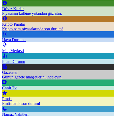
Döviz Kurlar
Piyasanın kalbine yakından göz atın.
Kripto Paralar
Kripto para piyasalarında son durum!
Hava Durumu
Maç Merkezi
Puan Durumu
Gazeteler
Günün gazete manşetlerini inceleyin.
Canlı Tv
Emtia
Emtia'larda son durum!
Namaz Vakitleri