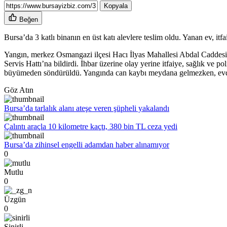
Kopyala
Beğen
Bursa’da 3 katlı binanın en üst katı alevlere teslim oldu. Yanan ev, 
Yangın, merkez Osmangazi ilçesi Hacı İlyas Mahallesi Abdal Caddesi 
Servis Hattı’na bildirdi. İhbar üzerine olay yerine itfaiye, sağlık ve p
büyümeden söndürüldü. Yangında can kaybı meydana gelmezken, evd
Göz Atın
Bursa’da tarlalık alanı ateşe veren şüpheli yakalandı
Çalıntı araçla 10 kilometre kaçtı, 380 bin TL ceza yedi
Bursa’da zihinsel engelli adamdan haber alınamıyor
0
Mutlu
0
Üzgün
0
Sinirli