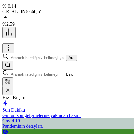
%-0.14
GR. ALTIN
6.660,55
%2.59
Ara
Esc
Hızlı Erişim
Son Dakika
Günün son gelişmelerine yakından bakın.
Covid 19
Pandeminin detayları..