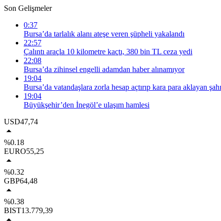
Son Gelişmeler
0:37
Bursa’da tarlalık alanı ateşe veren şüpheli yakalandı
22:57
Çalıntı araçla 10 kilometre kaçtı, 380 bin TL ceza yedi
22:08
Bursa’da zihinsel engelli adamdan haber alınamıyor
19:04
Bursa’da vatandaşlara zorla hesap açtırıp kara para aklayan şahı
19:04
Büyükşehir’den İnegöl’e ulaşım hamlesi
USD
47,74
%0.18
EURO
55,25
%0.32
GBP
64,48
%0.38
BIST
13.779,39