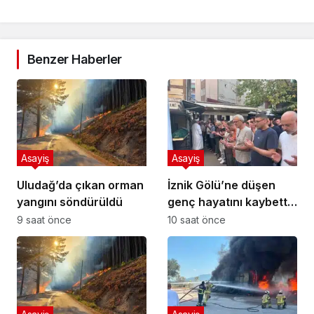
Benzer Haberler
Asayiş
Asayiş
Uludağ’da çıkan orman
İznik Gölü’ne düşen
yangını söndürüldü
genç hayatını kaybetti,
gözyaşlarıyla toprağa
9 saat önce
10 saat önce
verildi