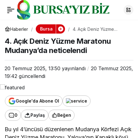
4. Açık Deniz Yüzme
0
Maratonu
Bursa
Haberler
4. Açık Deniz Yüzme
Maratonu Mudanya’da
4. Açık Deniz Yüzme Maratonu
neticelendi
Mudanya’da
Mudanya’da neticelendi
neticelendi
20 Temmuz 2025, 13:50
yayınlandı
20 Temmuz 2025,
19:42
güncellendi
Google'da Abone Ol
0
Paylaş
Beğen
Bu yıl 4’üncüsü düzenlenen Mudanya Körfezi Açık
Deniz Yüzme Maratonu, Yalova’nın Kapaklı köyü