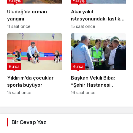
Asayiş
Asayiş
Uludağ’da orman
Akaryakıt
yangını
istasyonundaki lastik
tamirhanesi alev alev
11 saat önce
15 saat önce
yandı
Bursa
Bursa
Yıldırım’da çocuklar
Başkan Vekili Biba:
sporla büyüyor
“Şehir Hastanesi
otoparkı bu ay hizmete
15 saat önce
16 saat önce
açılacak”
Bir Cevap Yaz