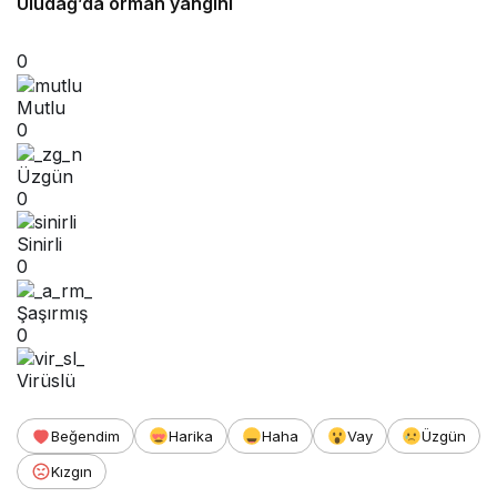
Uludağ’da orman yangını
0
Mutlu
0
Üzgün
0
Sinirli
0
Şaşırmış
0
Virüslü
Beğendim
Harika
Haha
Vay
Üzgün
Kızgın