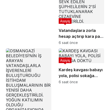
Asayiş
Vatandaşlara zorla
hesap açtırıp kara para
aklayan şahıslara
6 saat önce
baskın
Asayiş
Kardeş kavgası babayı
yola, polisi sokağa
döktü
6 saat önce