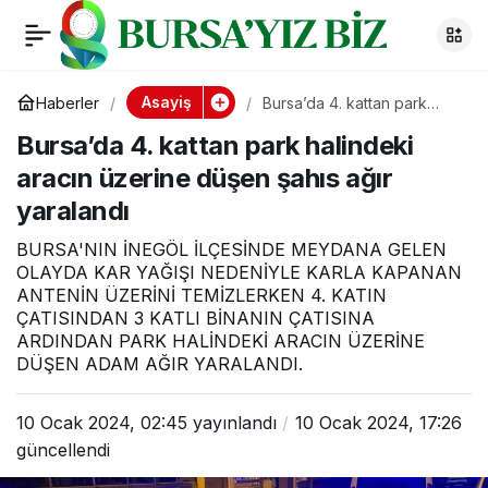
Bursa’da 4. kattan
0
Paylaş
park halindeki aracın
Asayiş
Haberler
Bursa’da 4. kattan park
halindeki aracın üzerine
Bursa’da 4. kattan park halindeki
düşen şahıs ağır yaralandı
üzerine düşen şahıs
aracın üzerine düşen şahıs ağır
yaralandı
ağır yaralandı
BURSA'NIN İNEGÖL İLÇESİNDE MEYDANA GELEN
OLAYDA KAR YAĞIŞI NEDENİYLE KARLA KAPANAN
ANTENİN ÜZERİNİ TEMİZLERKEN 4. KATIN
ÇATISINDAN 3 KATLI BİNANIN ÇATISINA
ARDINDAN PARK HALİNDEKİ ARACIN ÜZERİNE
DÜŞEN ADAM AĞIR YARALANDI.
10 Ocak 2024, 02:45
yayınlandı
10 Ocak 2024, 17:26
güncellendi