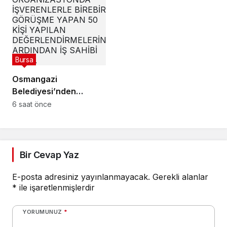
Bursa
Osmangazi
Belediyesi’nden
istihdam sağlayan
6 saat önce
buluşmalar
Bir Cevap Yaz
E-posta adresiniz yayınlanmayacak.
Gerekli alanlar
*
ile işaretlenmişlerdir
YORUMUNUZ
*