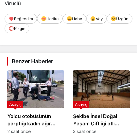
Virüslü
Beğendim
Harika
Haha
Vay
Üzgün
Kızgın
Benzer Haberler
Asayiş
Asayiş
Yolcu otobüsünün
Şekibe İnsel Doğal
çarptığı kadın ağır
Yaşam Çiftliği atlı
yaralandı
binicilik merkezi oluyor
2 saat önce
3 saat önce