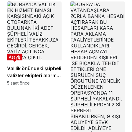
Asayiş
Valilik önündeki şüpheli
valizler ekipleri alarma
geçirdi.. Gerçek
5 saat önce
sonradan çıktı