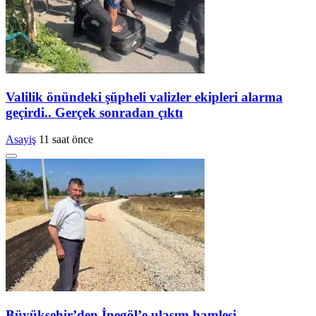
Valilik önündeki şüpheli valizler ekipleri alarma
geçirdi.. Gerçek sonradan çıktı
Asayiş
11 saat önce
Büyükşehir’den İnegöl’e ulaşım hamlesi