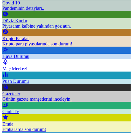
Covid 19
Pandeminin detayları..
Döviz Kurlar
Piyasanın kalbine yakından göz atın.
Kripto Paralar
Kripto para piyasalarında son durum!
Hava Durumu
Maç Merkezi
Puan Durumu
Gazeteler
Günün gazete manşetlerini inceleyin.
Canlı Tv
Emtia
Emtia'larda son durum!