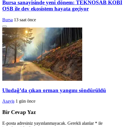
Bursa sanayisinde yeni dönem: TEKNOSAB KOBİ
OSB ile dev ekosistem hayata geçiyor
Bursa
13 saat önce
Uludağ’da çıkan orman yangını söndürüldü
Asayiş
1 gün önce
Bir Cevap Yaz
E-posta adresiniz yayınlanmayacak.
Gerekli alanlar
*
ile