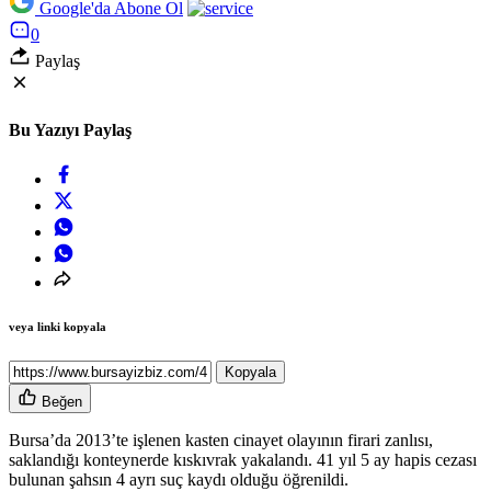
Google'da Abone Ol
0
Paylaş
Bu Yazıyı Paylaş
veya linki kopyala
Kopyala
Beğen
Bursa’da 2013’te işlenen kasten cinayet olayının firari zanlısı,
saklandığı konteynerde kıskıvrak yakalandı. 41 yıl 5 ay hapis cezası
bulunan şahsın 4 ayrı suç kaydı olduğu öğrenildi.