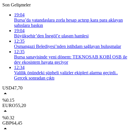
Son Gelişmeler
19:04
Bursa’da vatandaşlara zorla hesap açtırıp kara para aklayan
şahıslara baskın
19:04
Büyükşehir’den İnegöl’e ulaşım hamlesi
12:35
Osmangazi Belediyesi’nden istihdam sağlayan buluşmalar
12:35
Bursa sanayisinde yeni dönem: TEKNOSAB KOBİ OSB ile
dev ekosistem hayata geçiyor
12:34
Valilik önündeki şüpheli valizler ekipleri alarma geçirdi..
Gerçek sonradan çıktı
USD
47,70
%0.15
EURO
55,20
%0.32
GBP
64,45