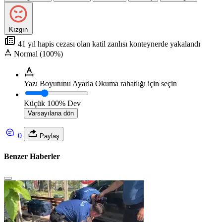
Kızgın
41 yıl hapis cezası olan katil zanlısı konteynerde yakalandı
Normal (100%)
Yazı Boyutunu Ayarla
Okuma rahatlığı için seçin
Küçük
100%
Dev
Varsayılana dön
0
Paylaş
Benzer Haberler