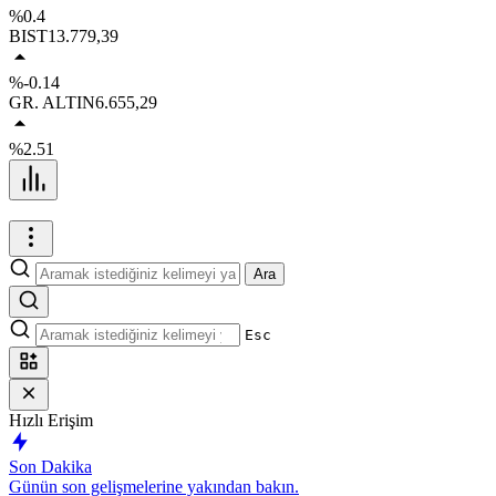
%0.4
BIST
13.779,39
%-0.14
GR. ALTIN
6.655,29
%2.51
Ara
Esc
Hızlı Erişim
Son Dakika
Günün son gelişmelerine yakından bakın.