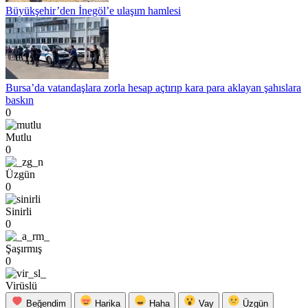
Büyükşehir’den İnegöl’e ulaşım hamlesi
Bursa’da vatandaşlara zorla hesap açtırıp kara para aklayan şahıslara
baskın
0
Mutlu
0
Üzgün
0
Sinirli
0
Şaşırmış
0
Virüslü
Beğendim
Harika
Haha
Vay
Üzgün