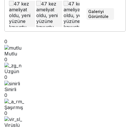
Galeriyi
Görüntüle
0
Mutlu
0
Üzgün
0
Sinirli
0
Şaşırmış
0
Virüslü