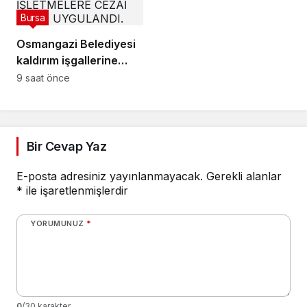
Bursa
Osmangazi Belediyesi
kaldırım işgallerine
fırsat vermiyor
9 saat önce
Bir Cevap Yaz
E-posta adresiniz yayınlanmayacak.
Gerekli alanlar
*
ile işaretlenmişlerdir
YORUMUNUZ
*
0
/30 karakter