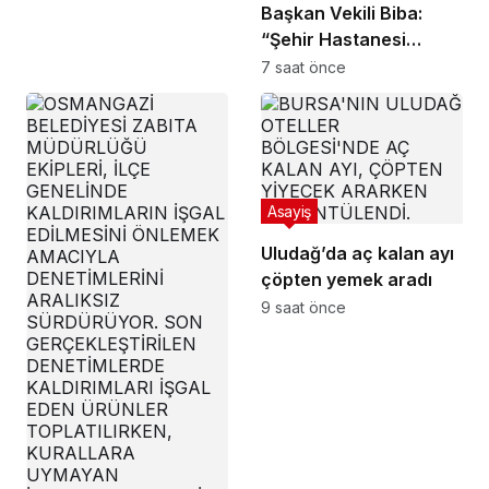
Başkan Vekili Biba:
“Şehir Hastanesi
otoparkı bu ay hizmete
7 saat önce
açılacak”
Asayiş
Uludağ’da aç kalan ayı
çöpten yemek aradı
9 saat önce