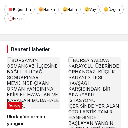
Beğendim
Harika
Haha
Vay
Üzgün
Kızgın
Benzer Haberler
Asayiş
Uludağ’da orman
yangını