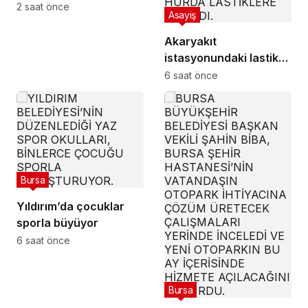
2 saat önce
Asayiş
Akaryakıt
istasyonundaki lastik
tamirhanesi alev alev
6 saat önce
yandı
Bursa
Yıldırım’da çocuklar
sporla büyüyor
6 saat önce
Bursa