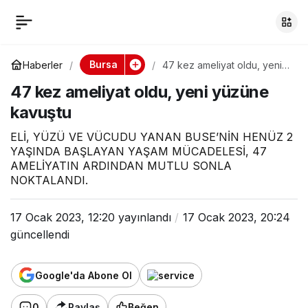
47 kez ameliyat oldu,
0
yeni yüzüne kavuştu
Bursa
Haberler
47 kez ameliyat oldu, yeni
yüzüne kavuştu
47 kez ameliyat oldu, yeni yüzüne
kavuştu
ELİ, YÜZÜ VE VÜCUDU YANAN BUSE’NİN HENÜZ 2
YAŞINDA BAŞLAYAN YAŞAM MÜCADELESİ, 47
AMELİYATIN ARDINDAN MUTLU SONLA
NOKTALANDI.
17 Ocak 2023, 12:20
yayınlandı
17 Ocak 2023, 20:24
güncellendi
Google'da Abone Ol
0
Paylaş
Beğen