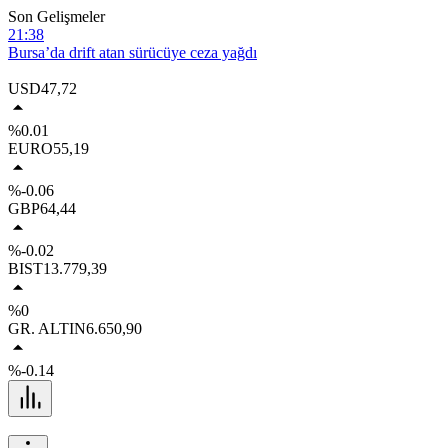
Son Gelişmeler
21:38
Bursa’da drift atan sürücüye ceza yağdı
20:50
USD
47,72
Mesajlaşmayla başlayan husumet kanlı bitti
%0.01
20:49
EURO
55,19
Osmangazi Belediyesi pazarlardan aylık 600 ton atık topluyor
%-0.06
20:49
GBP
64,44
Bursa’da rahvan atları şampiyonluk için koştu
18:18
%-0.02
Yeniköy Sahili’nden gökyüzüne çevre mesajı: 25 bini aşkın kişi
BIST
13.779,39
Perseid Meteor Yağmuru’nu izledi
%0
GR. ALTIN
6.650,90
%-0.14