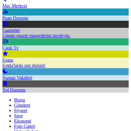
Maç Merkezi
Puan Durumu
Gazeteler
Günün gazete manşetlerini inceleyin.
Canlı Tv
Emtia
Emtia'larda son durum!
Namaz Vakitleri
Yol Durumu
Bursa
Gündem
Siyaset
Spor
Ekonomi
Foto Galeri