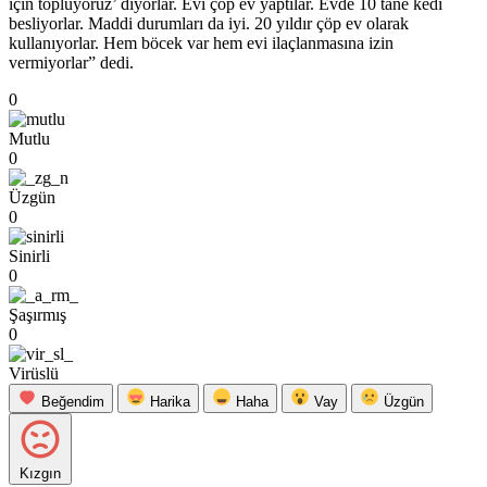
için topluyoruz’ diyorlar. Evi çöp ev yaptılar. Evde 10 tane kedi
besliyorlar. Maddi durumları da iyi. 20 yıldır çöp ev olarak
kullanıyorlar. Hem böcek var hem evi ilaçlanmasına izin
vermiyorlar” dedi.
0
Mutlu
0
Üzgün
0
Sinirli
0
Şaşırmış
0
Virüslü
Beğendim
Harika
Haha
Vay
Üzgün
Kızgın