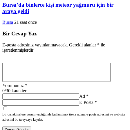
Bursa’da binlerce kişi meteor yağmuru için bir
araya geldi
Bursa
21 saat önce
Bir Cevap Yaz
E-posta adresiniz yayınlanmayacak.
Gerekli alanlar
*
ile
işaretlenmişlerdir
Yorumunuz
*
0
/30 karakter
Ad
*
E-Posta
*
Bir dahaki sefere yorum yaptığımda kullanılmak üzere adımı, e-posta adresimi ve web site
adresimi bu tarayıcıya kaydet.
Yorum Gönder