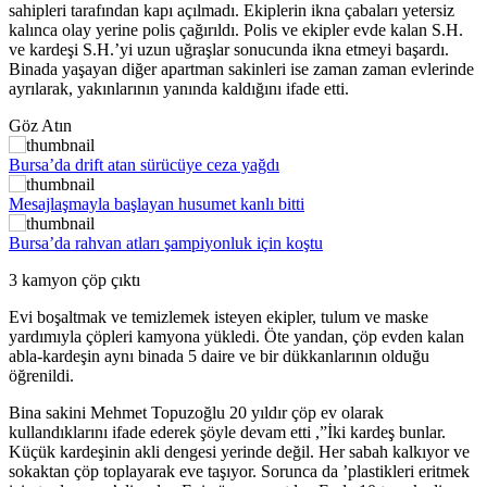
sahipleri tarafından kapı açılmadı. Ekiplerin ikna çabaları yetersiz
kalınca olay yerine polis çağırıldı. Polis ve ekipler evde kalan S.H.
ve kardeşi S.H.’yi uzun uğraşlar sonucunda ikna etmeyi başardı.
Binada yaşayan diğer apartman sakinleri ise zaman zaman evlerinde
ayrılarak, yakınlarının yanında kaldığını ifade etti.
Göz Atın
Bursa’da drift atan sürücüye ceza yağdı
Mesajlaşmayla başlayan husumet kanlı bitti
Bursa’da rahvan atları şampiyonluk için koştu
3 kamyon çöp çıktı
Evi boşaltmak ve temizlemek isteyen ekipler, tulum ve maske
yardımıyla çöpleri kamyona yükledi. Öte yandan, çöp evden kalan
abla-kardeşin aynı binada 5 daire ve bir dükkanlarının olduğu
öğrenildi.
Bina sakini Mehmet Topuzoğlu 20 yıldır çöp ev olarak
kullandıklarını ifade ederek şöyle devam etti ,”İki kardeş bunlar.
Küçük kardeşinin akli dengesi yerinde değil. Her sabah kalkıyor ve
sokaktan çöp toplayarak eve taşıyor. Sorunca da ’plastikleri eritmek