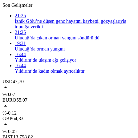
Son Gelişmeler
21:25
İznik Gölü’ne düşen genç hayatını kaybetti, gözyaşlarıyla
toprağa verildi
21:25
Uludağ’da çıkan orman yangını söndürüldü
19:31
Uludağ’da orman yangını
16:44
Yıldırım’da ulaşım ağı gelişiyor
16:44
Yıldırım’da kadın olmak ayrıcalıktır
USD
47,70
%0.07
EURO
55,07
%-0.12
GBP
64,33
%-0.05
BIST
13.798,82