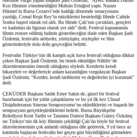
önemine vurgu yapan Başkan Şadi Özdemir, “Aysel, Bataklı Damın
Kızı filminin yönetmenliğini Muhsin Ertuğrul yaptı. Nazım
Hikmet’in Bursa Cezaevi’nde kaldığı dönemde senaryosunu
yazdığı, Cemal Reşit Rey’in müziklerini bestelediği filmde Cahide
Sonku başrol olarak rol aldı. Bu filmde Çalı’nın çocukları, gençleri
ve kadınları da figuran olarak yer aldı” dedi. Festival kapsamında
filmin restore edilmiş halinin gösterileceğini ifade eden Başkan Şadi
Özdemir, festivalin atölyeler, yürüyüşler, söyleşiler ve film
gösterimleriyle dolu dolu geçeceğini belirtti.
Festivalin Türkiye’nin ilk kamplı açık hava festivali olduğuna dikkat
çeken Başkan Şadi Özdemir, bu örnek etkinliğin Nilüfer’de
düzenlenmesinin önemli olduğunu söyledi. Kentlerin kendi
hikayeleri ve değerleriyle anlam kazandığını vurgulayan Başkan
Şadi Özdemir, “Kentler, kendi tarihlerini ve değerlerini iyi korumalı”
dedi.
ÇEKÜDER Başkanı Sadık Emre Sakin de, güzel bir festival
hazırlamak için bir yıldır çalıştıklarını ve bu yıl ilk kez Ulusal
Disiplinlerarası Sinema Sempozyumu’nu eklediklerini ve başarılı bir
sempozyum gerçekleştirdiklerini belirtti. Bursa Büyükşehir
Belediyesi Kent Tarihi ve Tanıtımı Dairesi Başkanı Güney Özkılınç
ise Türkiye’nin ilk köy filminin çekildiği Çalı’da böyle bir festival
düzenlenmesinin çok anlamlı olduğunu dile getirerek, 9 yıl önce az
katılımla başlayan festivalin her geçen gün büyüdüğünü görmekten