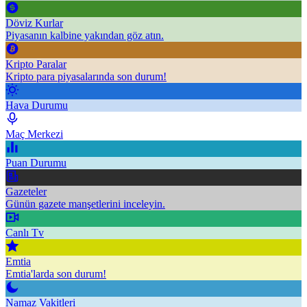
Döviz Kurlar
Piyasanın kalbine yakından göz atın.
Kripto Paralar
Kripto para piyasalarında son durum!
Hava Durumu
Maç Merkezi
Puan Durumu
Gazeteler
Günün gazete manşetlerini inceleyin.
Canlı Tv
Emtia
Emtia'larda son durum!
Namaz Vakitleri