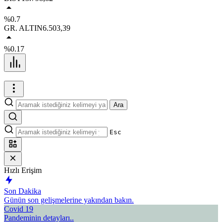
%0.7
GR. ALTIN
6.503,39
%0.17
Ara
Esc
Hızlı Erişim
Son Dakika
Günün son gelişmelerine yakından bakın.
Covid 19
Pandeminin detayları..