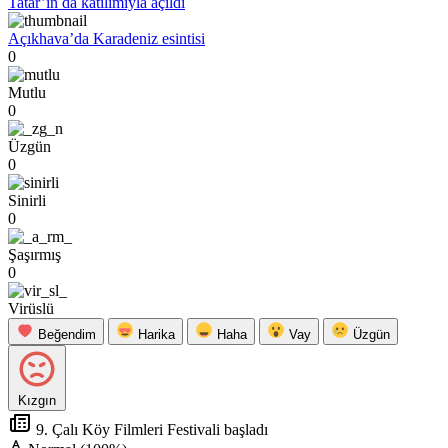
Tatar’ın da katılımıyla açıldı
Açıkhava’da Karadeniz esintisi
0
Mutlu
0
Üzgün
0
Sinirli
0
Şaşırmış
0
Virüslü
Beğendim
Harika
Haha
Vay
Üzgün
Kızgın
9. Çalı Köy Filmleri Festivali başladı