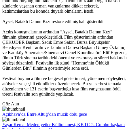
mutluluk duyduğunu ifade etti. Çalı Muhtarı Kaan Doğan da son
günlerde yaşanan orman yangınlarına dikkat çekerek,
katılımcılardan bu konuda duyarlı olmalarını istedi.
Aysel, Bataklı Damın Kızı restore edilmiş hali gösterildi
Açılış konuşmalarının ardından “Aysel, Bataklı Damın Kızı”
filminin gösterimi gerçekleştirildi. Film gösteriminin ardından
ÇEKÜDER Başkanı Sadık Emre Sakin, Bursa Büyükşehir
Belediyesi Kent Tarihi ve Tanıtımı Dairesi Başkanı Güney Özkılınç
ve Kadıköy Sinematek/Sinemaevi Genel Koordinatörü Elif Ergezen,
filmin Türk sinema tarihindeki önemi ve restorasyon süreci hakkında
söyleşi düzenledi. Festivalin ilk günü “Hemme’nin Öldüğü
Günlerden Biri” filminin gösterimiyle sona erdi.
Festival boyunca film ve belgesel gösterimleri, yönetmen söyleşileri,
atölyeler ve çeşitli etkinlikler düzenlenecek. Bu yıl serbest temada
düzenlenen ve 131 eserin başvurduğu kısa film yarışmasının ödül
töreni festivalin son gününde yapılacak.
Göz Atın
Açıkhava’da Emre Altuğ’dan müzik dolu gece
Yaşar Kemal Medeniyetler Kütüphanesi, KKTC 5. Cumhurbaşkanı