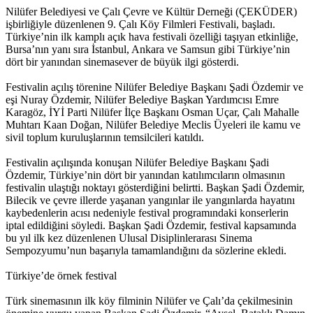
Nilüfer Belediyesi ve Çalı Çevre ve Kültür Derneği (ÇEKÜDER)
işbirliğiyle düzenlenen 9. Çalı Köy Filmleri Festivali, başladı.
Türkiye’nin ilk kamplı açık hava festivali özelliği taşıyan etkinliğe,
Bursa’nın yanı sıra İstanbul, Ankara ve Samsun gibi Türkiye’nin
dört bir yanından sinemasever de büyük ilgi gösterdi.
Festivalin açılış törenine Nilüfer Belediye Başkanı Şadi Özdemir ve
eşi Nuray Özdemir, Nilüfer Belediye Başkan Yardımcısı Emre
Karagöz, İYİ Parti Nilüfer İlçe Başkanı Osman Uçar, Çalı Mahalle
Muhtarı Kaan Doğan, Nilüfer Belediye Meclis Üyeleri ile kamu ve
sivil toplum kuruluşlarının temsilcileri katıldı.
Festivalin açılışında konuşan Nilüfer Belediye Başkanı Şadi
Özdemir, Türkiye’nin dört bir yanından katılımcıların olmasının
festivalin ulaştığı noktayı gösterdiğini belirtti. Başkan Şadi Özdemir,
Bilecik ve çevre illerde yaşanan yangınlar ile yangınlarda hayatını
kaybedenlerin acısı nedeniyle festival programındaki konserlerin
iptal edildiğini söyledi. Başkan Şadi Özdemir, festival kapsamında
bu yıl ilk kez düzenlenen Ulusal Disiplinlerarası Sinema
Sempozyumu’nun başarıyla tamamlandığını da sözlerine ekledi.
Türkiye’de örnek festival
Türk sinemasının ilk köy filminin Nilüfer ve Çalı’da çekilmesinin