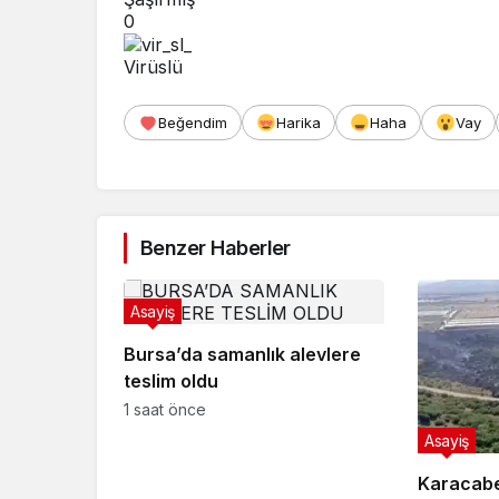
0
Virüslü
Beğendim
Harika
Haha
Vay
Benzer Haberler
Asayiş
Bursa’da samanlık alevlere
teslim oldu
1 saat önce
Asayiş
Karacabe