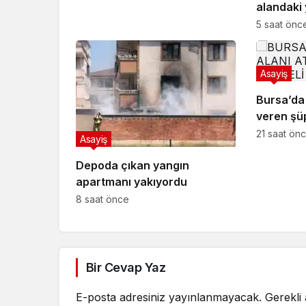
alandaki
ulaşmada
5 saat önc
Asayiş
Bursa’da 
veren şü
21 saat ön
Asayiş
Depoda çıkan yangın
apartmanı yakıyordu
8 saat önce
Bir Cevap Yaz
E-posta adresiniz yayınlanmayacak.
Gerekli