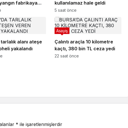
 yangın fabrikaya
kullanılamaz hale geldi
n söndürüldü
e
5 saat önce
Asayiş
tarlalık alanı ateşe
Çalıntı araçla 10 kilometre
pheli yakalandı
kaçtı, 380 bin TL ceza yedi
ce
22 saat önce
 alanlar
*
ile işaretlenmişlerdir