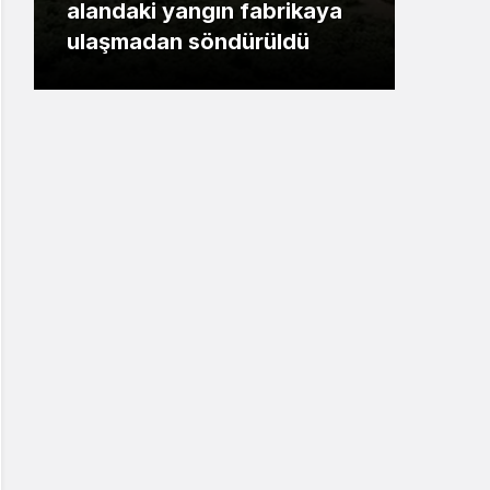
alandaki yangın fabrikaya
Alev
ulaşmadan söndürüldü
kull