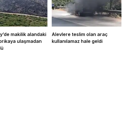
Bursa’da samanlık alevlere
teslim oldu
’de makilik alandaki
Alevlere teslim olan araç
brikaya ulaşmadan
kullanılamaz hale geldi
dü