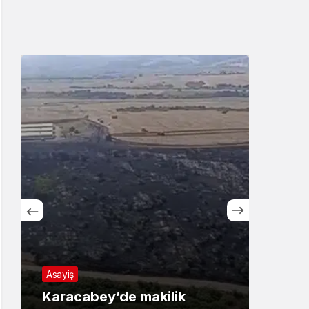
Asayiş
Asayi
Karacabey’de makilik