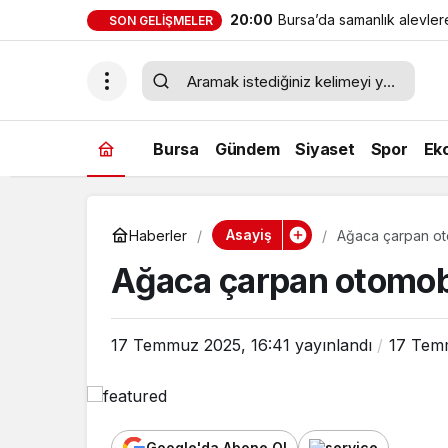
20:00
Bursa’da samanlık alevler
SON GELIŞMELER
Bursa
Gündem
Siyaset
Spor
Ek
Asayiş
Haberler
Ağaca çarpan oto
Ağaca çarpan otomobil
17 Temmuz 2025, 16:41
yayınlandı
17 Tem
Google'da Abone Ol