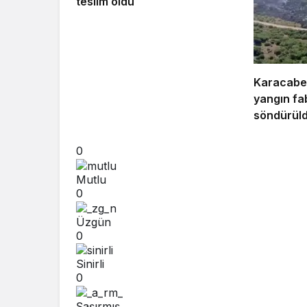
teslim oldu
Karacabey
yangın fa
söndürül
0
Mutlu
0
Üzgün
0
Sinirli
0
Şaşırmış