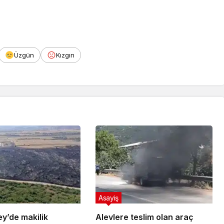
Üzgün
Kızgın
Asayiş
y’de makilik
Alevlere teslim olan araç