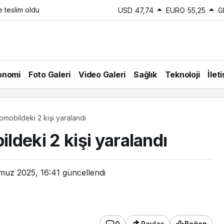
e teslim oldu
USD
47,74
EURO
55,25
G
onomi
Foto Galeri
Video Galeri
Sağlık
Teknoloji
İlet
mobildeki 2 kişi yaralandı
deki 2 kişi yaralandı
muz 2025, 16:41
güncellendi
0
Paylaş
Beğen