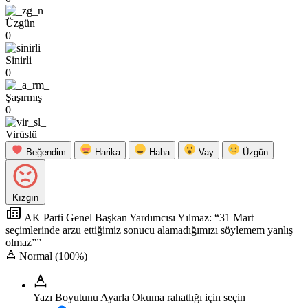
Üzgün
0
Sinirli
0
Şaşırmış
0
Virüslü
Beğendim
Harika
Haha
Vay
Üzgün
Kızgın
AK Parti Genel Başkan Yardımcısı Yılmaz: “31 Mart
seçimlerinde arzu ettiğimiz sonucu alamadığımızı söylemem yanlış
olmaz””
Normal (100%)
Yazı Boyutunu Ayarla
Okuma rahatlığı için seçin