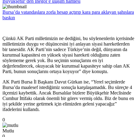
Büyükşehir’den İnegöl’e ulaşım hamlesi
Bursa’da vatandaşlara zorla hesap açtırıp kara para aklayan şahıslara
baskın
Çünkü AK Parti milletimizin ne dediğini, bu söylenenlerin içerisinde
milletimizin duygu ve düşüncesini iyi anlayan siyasi hareketlerden
bir tanesidir. AK Parti’nin sadece Türkiye’nin değil, dünyanın da
kurumsal kapasitesi en yüksek siyasi hareketi olduğunu zaten
söylememe gerek yok. Bu seçimin sonuçlarını en iyi
değerlendirecek, okuyacak bir kurumsal kapasiteye sahip olan AK
Parti, bunun sonuçlarını ortaya koyuyor” diye konuştu.
AK Parti Bursa İl Başkanı Davut Gürkan ise, “Yerel seçimlerde
Bursa’da maalesef istediğimiz sonuçla karşılaşamadık. Bu süreçte 4
ilçemizi kaybettik. Ancak Bursalılar bizlere Büyükşehir Meclisinde
Cumhur İttifakı olarak önemli bir görev vermiş oldu. Biz de bunu en
iyi şekilde yerine getirmek için elimizden geleni yapacağız”
ifadelerini kullandı.
0
Mutlu
0