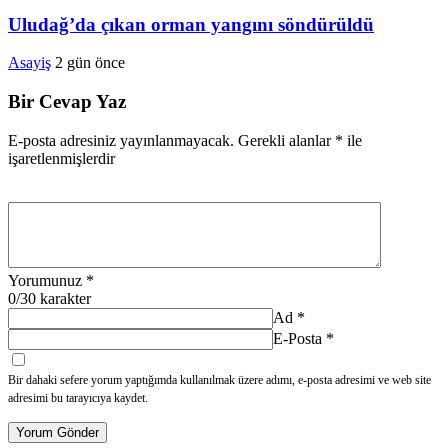
Uludağ’da çıkan orman yangını söndürüldü
Asayiş
2 gün önce
Bir Cevap Yaz
E-posta adresiniz yayınlanmayacak.
Gerekli alanlar
*
ile
işaretlenmişlerdir
Yorumunuz
*
0
/30 karakter
Ad
*
E-Posta
*
Bir dahaki sefere yorum yaptığımda kullanılmak üzere adımı, e-posta adresimi ve web site
adresimi bu tarayıcıya kaydet.
Yorum Gönder