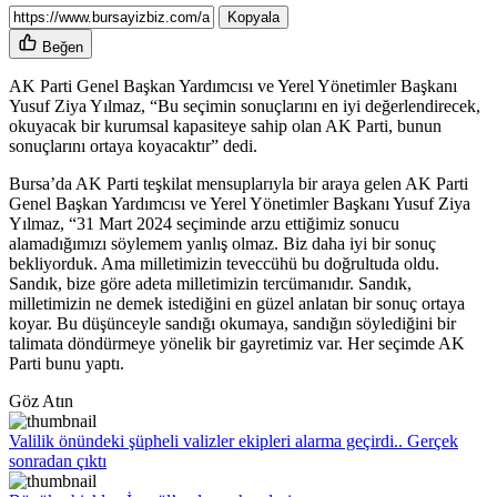
Kopyala
Beğen
AK Parti Genel Başkan Yardımcısı ve Yerel Yönetimler Başkanı
Yusuf Ziya Yılmaz, “Bu seçimin sonuçlarını en iyi değerlendirecek,
okuyacak bir kurumsal kapasiteye sahip olan AK Parti, bunun
sonuçlarını ortaya koyacaktır” dedi.
Bursa’da AK Parti teşkilat mensuplarıyla bir araya gelen AK Parti
Genel Başkan Yardımcısı ve Yerel Yönetimler Başkanı Yusuf Ziya
Yılmaz, “31 Mart 2024 seçiminde arzu ettiğimiz sonucu
alamadığımızı söylemem yanlış olmaz. Biz daha iyi bir sonuç
bekliyorduk. Ama milletimizin teveccühü bu doğrultuda oldu.
Sandık, bize göre adeta milletimizin tercümanıdır. Sandık,
milletimizin ne demek istediğini en güzel anlatan bir sonuç ortaya
koyar. Bu düşünceyle sandığı okumaya, sandığın söylediğini bir
talimata döndürmeye yönelik bir gayretimiz var. Her seçimde AK
Parti bunu yaptı.
Göz Atın
Valilik önündeki şüpheli valizler ekipleri alarma geçirdi.. Gerçek
sonradan çıktı