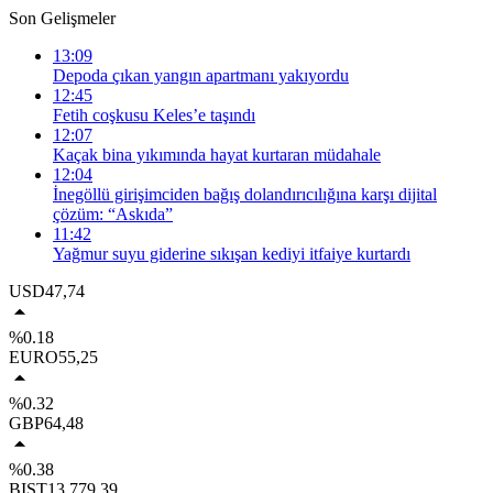
Son Gelişmeler
13:09
Depoda çıkan yangın apartmanı yakıyordu
12:45
Fetih coşkusu Keles’e taşındı
12:07
Kaçak bina yıkımında hayat kurtaran müdahale
12:04
İnegöllü girişimciden bağış dolandırıcılığına karşı dijital
çözüm: “Askıda”
11:42
Yağmur suyu giderine sıkışan kediyi itfaiye kurtardı
USD
47,74
%0.18
EURO
55,25
%0.32
GBP
64,48
%0.38
BIST
13.779,39