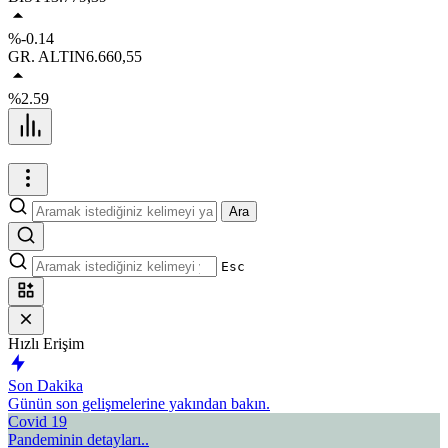
%-0.14
GR. ALTIN
6.660,55
%2.59
Ara
Esc
Hızlı Erişim
Son Dakika
Günün son gelişmelerine yakından bakın.
Covid 19
Pandeminin detayları..