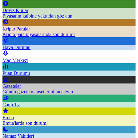
Döviz Kurlar
Piyasanın kalbine yakından göz atın.
Kripto Paralar
Kripto para piyasalarında son durum!
Hava Durumu
Maç Merkezi
Puan Durumu
Gazeteler
Günün gazete manşetlerini inceleyin.
Canlı Tv
Emtia
Emtia'larda son durum!
Namaz Vakitleri