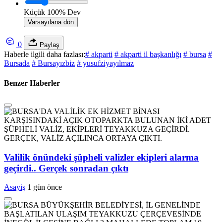
Küçük
100%
Dev
Varsayılana dön
0
Paylaş
Haberle ilgili daha fazlası:
# akparti
# akparti il başkanlığı
# bursa
#
Bursada
# Bursayızbiz
# yusufziyayılmaz
Benzer Haberler
Valilik önündeki şüpheli valizler ekipleri alarma
geçirdi.. Gerçek sonradan çıktı
Asayiş
1 gün önce