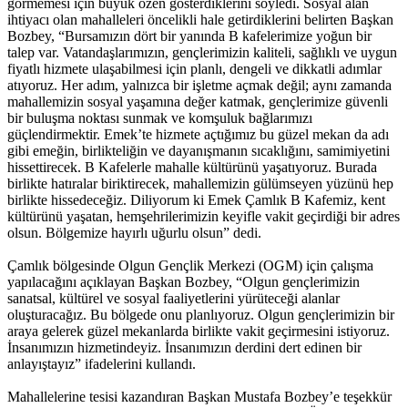
görmemesi için büyük özen gösterdiklerini söyledi. Sosyal alan
ihtiyacı olan mahalleleri öncelikli hale getirdiklerini belirten Başkan
Bozbey, “Bursamızın dört bir yanında B kafelerimize yoğun bir
talep var. Vatandaşlarımızın, gençlerimizin kaliteli, sağlıklı ve uygun
fiyatlı hizmete ulaşabilmesi için planlı, dengeli ve dikkatli adımlar
atıyoruz. Her adım, yalnızca bir işletme açmak değil; aynı zamanda
mahallemizin sosyal yaşamına değer katmak, gençlerimize güvenli
bir buluşma noktası sunmak ve komşuluk bağlarımızı
güçlendirmektir. Emek’te hizmete açtığımız bu güzel mekan da adı
gibi emeğin, birlikteliğin ve dayanışmanın sıcaklığını, samimiyetini
hissettirecek. B Kafelerle mahalle kültürünü yaşatıyoruz. Burada
birlikte hatıralar biriktirecek, mahallemizin gülümseyen yüzünü hep
birlikte hissedeceğiz. Diliyorum ki Emek Çamlık B Kafemiz, kent
kültürünü yaşatan, hemşehrilerimizin keyifle vakit geçirdiği bir adres
olsun. Bölgemize hayırlı uğurlu olsun” dedi.
Çamlık bölgesinde Olgun Gençlik Merkezi (OGM) için çalışma
yapılacağını açıklayan Başkan Bozbey, “Olgun gençlerimizin
sanatsal, kültürel ve sosyal faaliyetlerini yürüteceği alanlar
oluşturacağız. Bu bölgede onu planlıyoruz. Olgun gençlerimizin bir
araya gelerek güzel mekanlarda birlikte vakit geçirmesini istiyoruz.
İnsanımızın hizmetindeyiz. İnsanımızın derdini dert edinen bir
anlayıştayız” ifadelerini kullandı.
Mahallelerine tesisi kazandıran Başkan Mustafa Bozbey’e teşekkür