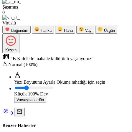
Şaşırmış
0
Virüslü
Beğendim
Harika
Haha
Vay
Üzgün
Kızgın
“B Kafelerle mahalle kültürünü yaşatıyoruz”
Normal (100%)
Yazı Boyutunu Ayarla
Okuma rahatlığı için seçin
Küçük
100%
Dev
Varsayılana dön
0
Benzer Haberler