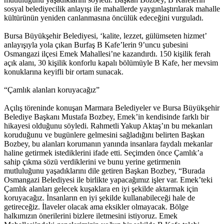
sosyal belediyecilik anlayışı ile mahallerde yaygınlaştırılarak mahalle
kültürünün yeniden canlanmasına öncülük edeceğini vurguladı.
Bursa Büyükşehir Belediyesi, ‘kalite, lezzet, gülümseten hizmet’
anlayışıyla yola çıkan Burfaş B Kafe’lerin 9’uncu şubesini
Osmangazi ilçesi Emek Mahallesi’ne kazandırdı. 150 kişilik ferah
açık alanı, 30 kişilik konforlu kapalı bölümüyle B Kafe, her mevsim
konuklarına keyifli bir ortam sunacak.
“Çamlık alanları koruyacağız”
Açılış töreninde konuşan Marmara Belediyeler ve Bursa Büyükşehir
Belediye Başkanı Mustafa Bozbey, Emek’in kendisinde farklı bir
hikayesi olduğunu söyledi. Rahmetli Yakup Aktaş’ın bu mekanları
koruduğunu ve bugünlere gelmesini sağladığını belirten Başkan
Bozbey, bu alanları korumanın yanında insanlara faydalı mekanlar
haline getirmek istediklerini ifade etti. Seçimden önce Çamlık’a
sahip çıkma sözü verdiklerini ve bunu yerine getirmenin
mutluluğunu yaşadıklarını dile getiren Başkan Bozbey, “Burada
Osmangazi Belediyesi ile birlikte yapacağımız işler var. Emek’teki
Çamlık alanları gelecek kuşaklara en iyi şekilde aktarmak için
koruyacağız. İnsanların en iyi şekilde kullanabileceği hale de
getireceğiz. İlaveler olacak ama eksikler olmayacak. Bölge
halkımızın önerilerini bizlere iletmesini istiyoruz. Emek