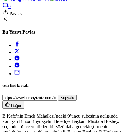
0
Paylaş
Bu Yazıyı Paylaş
veya linki kopyala
Kopyala
Beğen
B Kafe’nin Emek Mahallesi’ndeki 9’uncu şubesinin açılışında
konuşan Bursa Büyükşehir Belediye Başkanı Mustafa Bozbey,
seçimden önce verdikleri bir sözü daha gerçekleştirmenin
mutluluğunu yaşadıklarını söyledi. Başkan Bozbey, B Kafelerin