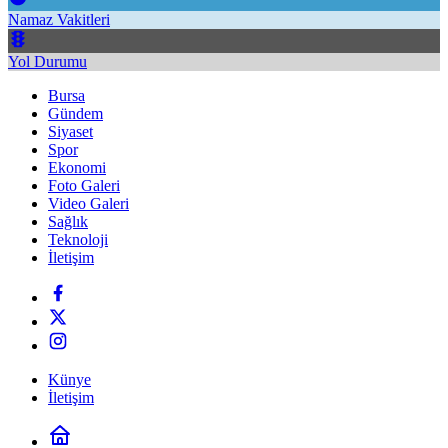
Namaz Vakitleri
Yol Durumu
Bursa
Gündem
Siyaset
Spor
Ekonomi
Foto Galeri
Video Galeri
Sağlık
Teknoloji
İletişim
Künye
İletişim