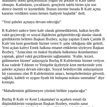
Mahallesi’ndeki gençlerimizin yoğun bir şekilde B Kafe talebi
olmuştu. Kadınların, çocukların, gençlerin talebi bizim için son
derece önemli ve kıymetlidir. Bunun üzerine burada B Kafe açma
kararını verdikten sonra hemen faaliyete başladık” dedi.
“Yeni şubeler açmaya devam edeceğiz”
B Kafeleri sadece birer kafe olarak görmediklerini, halkın keyifle
vakit geçireceği ve sosyal ilişkilerini geliştirebileceği alanlar olarak
gördüklerini belirten Başkan Bozbey, açılışı yapılan Emek Çamlık B
Kafe’nin kent genelinde hizmet veren 9. şube olduğunu dile getirdi.
Yeni açılan kafeyi Emek halkına emanet ettiklerini söyleyen Başkan
Bozbey, “Amacımız en makul fiyatlarla halkımıza ikramlarımızı
yapmak, güzel vakit geçirilmesini sağlamaktır. ‘Kalite, lezzet,
gülümseten hizmet’ anlayışıyla Burfaş B Kafelerimiz hizmet veriyor.
Kısa vadede Yıldırım ve Yenişehir ilçeleriyle kent merkezinde yeni
şubeler açmaya devam edeceğiz. Sosyal belediyecilik anlayışımızın
bir yansıması olan B Kafelerimizin amacı, hemşehrilerimize güvenli,
sağlıklı, kaliteli ve uygun fiyatlı bir buluşma noktası sunmaktır” diye
konuştu.
“Mahallemizin gülümseyen yüzünü birlikte yaşatacağız”
Burfaş B Kafe ve Kent Lokantaları’nı açarken esnafı da
düşündüklerini vurgulayan Başkan Bozbey, esnafın zarar