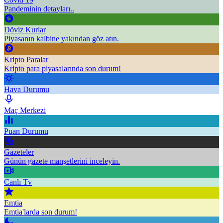
Pandeminin detayları..
Döviz Kurlar
Piyasanın kalbine yakından göz atın.
Kripto Paralar
Kripto para piyasalarında son durum!
Hava Durumu
Maç Merkezi
Puan Durumu
Gazeteler
Günün gazete manşetlerini inceleyin.
Canlı Tv
Emtia
Emtia'larda son durum!