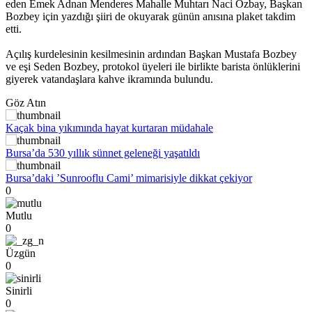
eden Emek Adnan Menderes Mahalle Muhtarı Naci Özbay, Başkan
Bozbey için yazdığı şiiri de okuyarak günün anısına plaket takdim
etti.
Açılış kurdelesinin kesilmesinin ardından Başkan Mustafa Bozbey
ve eşi Seden Bozbey, protokol üyeleri ile birlikte barista önlüklerini
giyerek vatandaşlara kahve ikramında bulundu.
Göz Atın
Kaçak bina yıkımında hayat kurtaran müdahale
Bursa’da 530 yıllık sünnet geleneği yaşatıldı
Bursa’daki ’Sunrooflu Cami’ mimarisiyle dikkat çekiyor
0
Mutlu
0
Üzgün
0
Sinirli
0