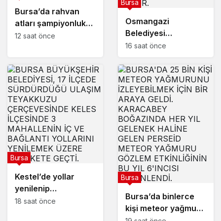
Bursa
Bursa’da rahvan
Osmangazi
atları şampiyonluk
Belediyesi
için koştu
12 saat önce
pazarlardan aylık
16 saat önce
600 ton atık
topluyor
Bursa
Kestel’de yollar
Bursa
yenilenip
Bursa’da binlerce
genişletiliyor
18 saat önce
kişi meteor yağmuru
için bir araya geldi
19 saat önce