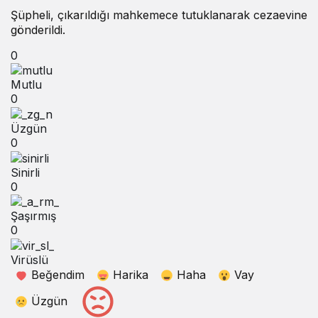
Şüpheli, çıkarıldığı mahkemece tutuklanarak cezaevine
gönderildi.
0
Mutlu
0
Üzgün
0
Sinirli
0
Şaşırmış
0
Virüslü
Beğendim
Harika
Haha
Vay
Üzgün