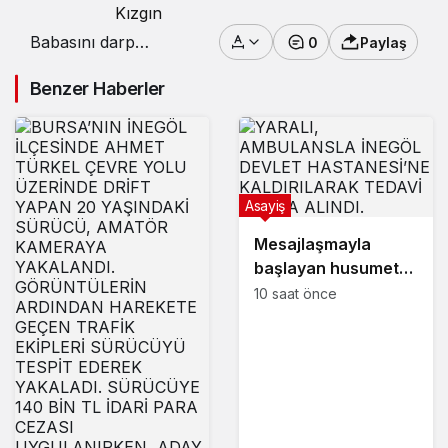
Kızgın
Babasını darp
0
Paylaş
ederek öldüren oğul
tutuklandı
Benzer Haberler
Asayiş
Mesajlaşmayla
başlayan husumet
kanlı bitti
10 saat önce