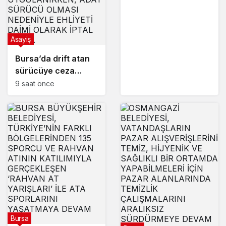
Asayiş
Bursa’da drift atan
sürücüye ceza
yağdı
9 saat önce
Bursa