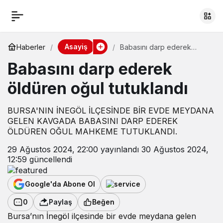
Asayiş
Haberler
Babasını darp ederek
öldüren oğul tutuklandı
Babasını darp ederek
öldüren oğul tutuklandı
BURSA'NIN İNEGÖL İLÇESİNDE BİR EVDE MEYDANA
GELEN KAVGADA BABASINI DARP EDEREK
ÖLDÜREN OĞUL MAHKEME TUTUKLANDI.
29 Ağustos 2024, 22:00
yayınlandı
30 Ağustos 2024,
12:59
güncellendi
Google'da Abone Ol
0
Paylaş
Beğen
Bursa’nın İnegöl ilçesinde bir evde meydana gelen