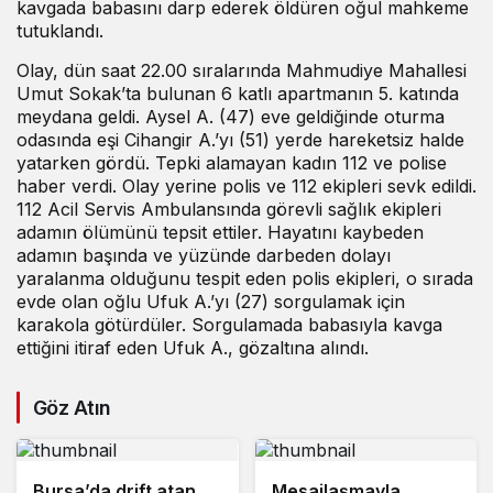
kavgada babasını darp ederek öldüren oğul mahkeme
tutuklandı.
Olay, dün saat 22.00 sıralarında Mahmudiye Mahallesi
Umut Sokak’ta bulunan 6 katlı apartmanın 5. katında
meydana geldi. Aysel A. (47) eve geldiğinde oturma
odasında eşi Cihangir A.’yı (51) yerde hareketsiz halde
yatarken gördü. Tepki alamayan kadın 112 ve polise
haber verdi. Olay yerine polis ve 112 ekipleri sevk edildi.
112 Acil Servis Ambulansında görevli sağlık ekipleri
adamın ölümünü tepsit ettiler. Hayatını kaybeden
adamın başında ve yüzünde darbeden dolayı
yaralanma olduğunu tespit eden polis ekipleri, o sırada
evde olan oğlu Ufuk A.’yı (27) sorgulamak için
karakola götürdüler. Sorgulamada babasıyla kavga
ettiğini itiraf eden Ufuk A., gözaltına alındı.
Göz Atın
Bursa’da drift atan
Mesajlaşmayla