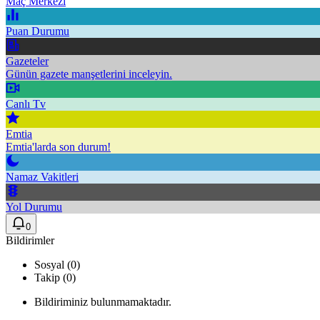
Maç Merkezi
Puan Durumu
Gazeteler
Günün gazete manşetlerini inceleyin.
Canlı Tv
Emtia
Emtia'larda son durum!
Namaz Vakitleri
Yol Durumu
0
Bildirimler
Sosyal (0)
Takip (0)
Bildiriminiz bulunmamaktadır.