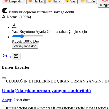
Beğendim
Harika
Haha
Vay
Üzgün
Kızgı
Balıkesir depremi Bursalıları sokağa döktü
Normal (100%)
Yazı Boyutunu Ayarla
Okuma rahatlığı için seçin
Küçük
100%
Dev
Varsayılana dön
0
Benzer Haberler
Uludağ’da çıkan orman yangını söndürüldü
Asayiş
7 saat önce