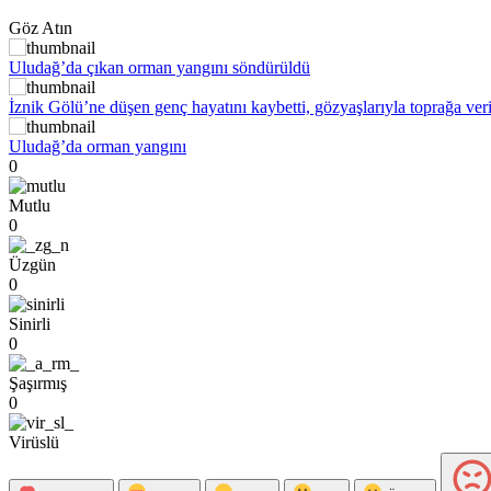
Göz Atın
Uludağ’da çıkan orman yangını söndürüldü
İznik Gölü’ne düşen genç hayatını kaybetti, gözyaşlarıyla toprağa veri
Uludağ’da orman yangını
0
Mutlu
0
Üzgün
0
Sinirli
0
Şaşırmış
0
Virüslü