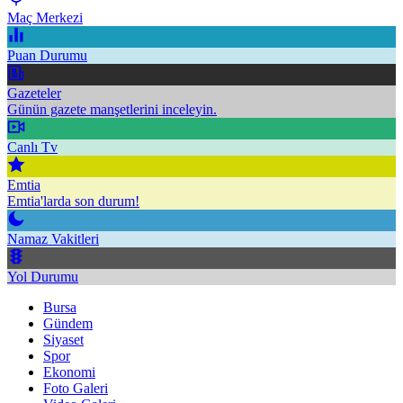
Maç Merkezi
Puan Durumu
Gazeteler
Günün gazete manşetlerini inceleyin.
Canlı Tv
Emtia
Emtia'larda son durum!
Namaz Vakitleri
Yol Durumu
Bursa
Gündem
Siyaset
Spor
Ekonomi
Foto Galeri