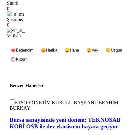
Sinirli
0
Şaşırmış
0
Virüslü
Beğendim
Harika
Haha
Vay
Üzgün
Kızgın
Benzer Haberler
Bursa sanayisinde yeni dönem: TEKNOSAB
KOBİ OSB ile dev ekosistem hayata geçiyor