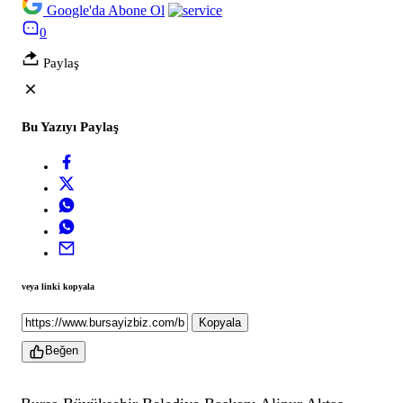
Google'da Abone Ol
0
Paylaş
Bu Yazıyı Paylaş
veya linki kopyala
Kopyala
Beğen