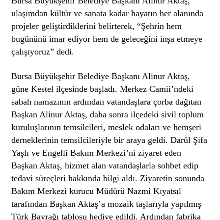
Bursa Büyükşehir Belediye Başkanı Alinur Aktaş,
ulaşımdan kültür ve sanata kadar hayatın her alanında
projeler geliştirdiklerini belirterek, “Şehrin hem
bugününü imar ediyor hem de geleceğini inşa etmeye
çalışıyoruz” dedi.
Bursa Büyükşehir Belediye Başkanı Alinur Aktaş,
güne Kestel ilçesinde başladı. Merkez Camii’ndeki
sabah namazının ardından vatandaşlara çorba dağıtan
Başkan Alinur Aktaş, daha sonra ilçedeki sivil toplum
kuruluşlarının temsilcileri, meslek odaları ve hemşeri
derneklerinin temsilcileriyle bir araya geldi. Darül Şifa
Yaşlı ve Engelli Bakım Merkezi’ni ziyaret eden
Başkan Aktaş, hizmet alan vatandaşlarla sohbet edip
tedavi süreçleri hakkında bilgi aldı. Ziyaretin sonunda
Bakım Merkezi kurucu Müdürü Nazmi Kıyatsıl
tarafından Başkan Aktaş’a mozaik taşlarıyla yapılmış
Türk Bayrağı tablosu hediye edildi. Ardından fabrika