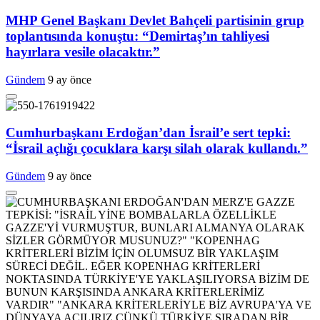
MHP Genel Başkanı Devlet Bahçeli partisinin grup
toplantısında konuştu: “Demirtaş’ın tahliyesi
hayırlara vesile olacaktır.”
Gündem
9 ay önce
Cumhurbaşkanı Erdoğan’dan İsrail’e sert tepki:
“İsrail açlığı çocuklara karşı silah olarak kullandı.”
Gündem
9 ay önce