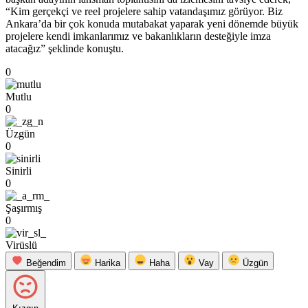
“Kim gerçekçi ve reel projelere sahip vatandaşımız görüyor. Biz
Ankara’da bir çok konuda mutabakat yaparak yeni dönemde büyük
projelere kendi imkanlarımız ve bakanlıkların desteğiyle imza
atacağız” şeklinde konuştu.
0
Mutlu
0
Üzgün
0
Sinirli
0
Şaşırmış
0
Virüslü
Beğendim
Harika
Haha
Vay
Üzgün