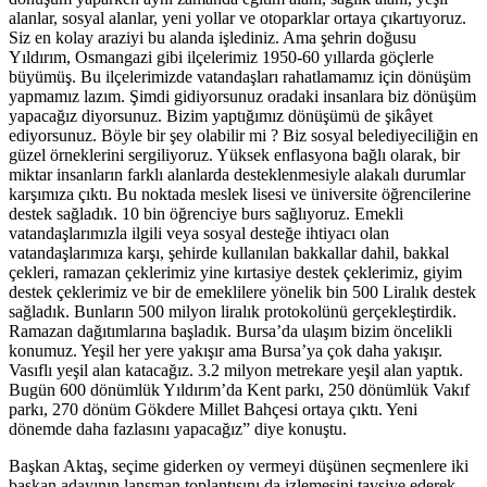
alanlar, sosyal alanlar, yeni yollar ve otoparklar ortaya çıkartıyoruz.
Siz en kolay araziyi bu alanda işlediniz. Ama şehrin doğusu
Yıldırım, Osmangazi gibi ilçelerimiz 1950-60 yıllarda göçlerle
büyümüş. Bu ilçelerimizde vatandaşları rahatlamamız için dönüşüm
yapmamız lazım. Şimdi gidiyorsunuz oradaki insanlara biz dönüşüm
yapacağız diyorsunuz. Bizim yaptığımız dönüşümü de şikâyet
ediyorsunuz. Böyle bir şey olabilir mi ? Biz sosyal belediyeciliğin en
güzel örneklerini sergiliyoruz. Yüksek enflasyona bağlı olarak, bir
miktar insanların farklı alanlarda desteklenmesiyle alakalı durumlar
karşımıza çıktı. Bu noktada meslek lisesi ve üniversite öğrencilerine
destek sağladık. 10 bin öğrenciye burs sağlıyoruz. Emekli
vatandaşlarımızla ilgili veya sosyal desteğe ihtiyacı olan
vatandaşlarımıza karşı, şehirde kullanılan bakkallar dahil, bakkal
çekleri, ramazan çeklerimiz yine kırtasiye destek çeklerimiz, giyim
destek çeklerimiz ve bir de emeklilere yönelik bin 500 Liralık destek
sağladık. Bunların 500 milyon liralık protokolünü gerçekleştirdik.
Ramazan dağıtımlarına başladık. Bursa’da ulaşım bizim öncelikli
konumuz. Yeşil her yere yakışır ama Bursa’ya çok daha yakışır.
Vasıflı yeşil alan katacağız. 3.2 milyon metrekare yeşil alan yaptık.
Bugün 600 dönümlük Yıldırım’da Kent parkı, 250 dönümlük Vakıf
parkı, 270 dönüm Gökdere Millet Bahçesi ortaya çıktı. Yeni
dönemde daha fazlasını yapacağız” diye konuştu.
Başkan Aktaş, seçime giderken oy vermeyi düşünen seçmenlere iki
başkan adayının lansman toplantısını da izlemesini tavsiye ederek,