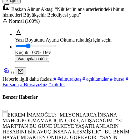
Kızgın
Başkan Alinur Aktaş: “Nilüfer’in ana arterlerindeki bütün
hizmetleri Büyükşehir Belediyesi yaptı”
Normal (100%)
Yazı Boyutunu Ayarla
Okuma rahatlığı için seçin
Küçük
100%
Dev
Varsayılana dön
0
Haberle ilgili daha fazlası:
# #alinuraktaş
# açıklamalar
# bursa
#
Bursada
# Bursayızbiz
# nilüfer
Benzer Haberler