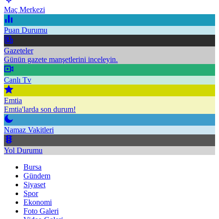
Maç Merkezi
Puan Durumu
Gazeteler
Günün gazete manşetlerini inceleyin.
Canlı Tv
Emtia
Emtia'larda son durum!
Namaz Vakitleri
Yol Durumu
Bursa
Gündem
Siyaset
Spor
Ekonomi
Foto Galeri