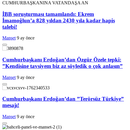
İBB soruşturması tamamlandı: Ekrem
İmamoğlun’a 828 yıldan 2430 yıla kadar hapis
talebi!
Manşet
9 ay önce
Cumhurbaşkanı Erdoğan’dan Özgür Özele tepki:
”Kendisine tavsiyem biz az söyledik o çok anlasın”
Manşet
9 ay önce
Cumhurbaşkanı Erdoğan’dan ”Terörsüz Türkiye”
mesajı!
Manşet
9 ay önce