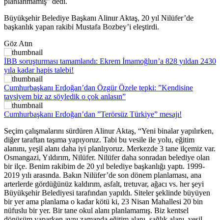
planlanmamış” dedi.
Büyükşehir Belediye Başkanı Alinur Aktaş, 20 yıl Nilüfer’de
başkanlık yapan rakibi Mustafa Bozbey’i eleştirdi.
Göz Atın
İBB soruşturması tamamlandı: Ekrem İmamoğlun’a 828 yıldan 2430
yıla kadar hapis talebi!
Cumhurbaşkanı Erdoğan’dan Özgür Özele tepki: ”Kendisine
tavsiyem biz az söyledik o çok anlasın”
Cumhurbaşkanı Erdoğan’dan ”Terörsüz Türkiye” mesajı!
Seçim çalışmalarını sürdüren Alinur Aktaş, “Yeni binalar yapılırken,
diğer taraftan taşıma yapıyoruz. Tabi bu vesile ile yolu, eğitim
alanını, yeşil alanı daha iyi planlıyoruz. Merkezde 3 tane ilçemiz var.
Osmangazi, Yıldırım, Nilüfer. Nilüfer daha sonradan belediye olan
bir ilçe. Benim rakibim de 20 yıl belediye başkanlığı yaptı. 1999-
2019 yılı arasında. Bakın Nilüfer’de son dönem planlaması, ana
arterlerde gördüğünüz kaldırım, asfalt, tretuvar, ağacı vs. her şeyi
Büyükşehir Belediyesi tarafından yapıldı. Siteler şeklinde büyüyen
bir yer ama planlama o kadar kötü ki, 23 Nisan Mahallesi 20 bin
nüfuslu bir yer. Bir tane okul alanı planlamamış. Biz kentsel
dönüşüm yaparken aynı zamanda eğitim alanı, sağlık alanı, yeşil