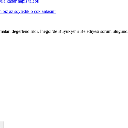
a kadar hapis talebi!
biz az söyledik o çok anlasın”
aları değerlendirildi. İnegöl’de Büyükşehir Belediyesi sorumluluğundaki 