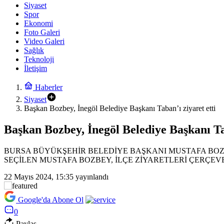
Siyaset
Spor
Ekonomi
Foto Galeri
Video Galeri
Sağlık
Teknoloji
İletişim
Haberler
Siyaset
Başkan Bozbey, İnegöl Belediye Başkanı Taban’ı ziyaret etti
Başkan Bozbey, İnegöl Belediye Başkanı Tab
BURSA BÜYÜKŞEHİR BELEDİYE BAŞKANI MUSTAFA BOZB
SEÇİLEN MUSTAFA BOZBEY, İLÇE ZİYARETLERİ ÇERÇEVE
22 Mayıs 2024, 15:35
yayınlandı
Google'da Abone Ol
0
Paylaş