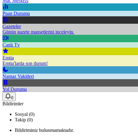
Maç Merkezi
Puan Durumu
Gazeteler
Günün gazete manşetlerini inceleyin.
Canlı Tv
Emtia
Emtia'larda son durum!
Namaz Vakitleri
Yol Durumu
0
Bildirimler
Sosyal (0)
Takip (0)
Bildiriminiz bulunmamaktadır.