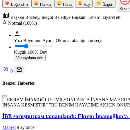
Beğendim
Harika
Haha
Vay
Üzgün
Kızgı
Başkan Bozbey, İnegöl Belediye Başkanı Taban’ı ziyaret etti
Normal (100%)
Yazı Boyutunu Ayarla
Okuma rahatlığı için seçin
Küçük
100%
Dev
Varsayılana dön
0
Benzer Haberler
İBB soruşturması tamamlandı: Ekrem İmamoğlun’a 828
Manşet
9 ay önce