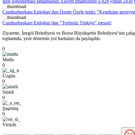
İBB soruşturması tamamlandı: Ekrem İmamoğlun’a 828 yıldan 2430 yıl
Cumhurbaşkanı Erdoğan’dan Özgür Özele tepki: ”Kendisine tavsiyem 
Cumhurbaşkanı Erdoğan’dan ”Terörsüz Türkiye” mesajı!
Ziyarette, İnegöl Belediyesi ve Bursa Büyükşehir Belediyesi’nin çalışm
toplantıda, yeni dönemin yol haritaları da paylaşıldı.
0
Mutlu
0
Üzgün
0
Sinirli
0
Şaşırmış
0
Virüslü