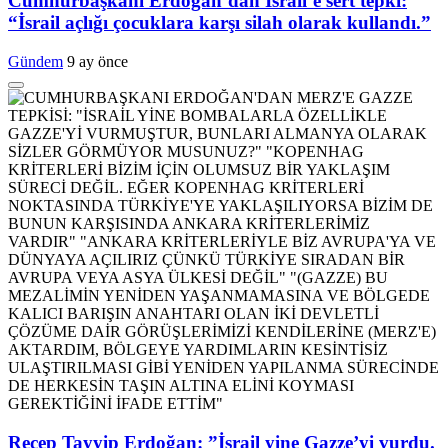
Cumhurbaşkanı Erdoğan’dan İsrail’e sert tepki:
“İsrail açlığı çocuklara karşı silah olarak kullandı.”
Gündem
9 ay önce
Recep Tayyip Erdoğan: ”İsrail yine Gazze’yi vurdu.