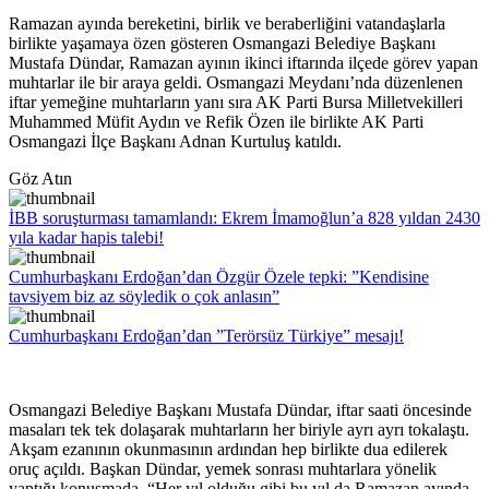
Ramazan ayında bereketini, birlik ve beraberliğini vatandaşlarla
birlikte yaşamaya özen gösteren Osmangazi Belediye Başkanı
Mustafa Dündar, Ramazan ayının ikinci iftarında ilçede görev yapan
muhtarlar ile bir araya geldi. Osmangazi Meydanı’nda düzenlenen
iftar yemeğine muhtarların yanı sıra AK Parti Bursa Milletvekilleri
Muhammed Müfit Aydın ve Refik Özen ile birlikte AK Parti
Osmangazi İlçe Başkanı Adnan Kurtuluş katıldı.
Göz Atın
İBB soruşturması tamamlandı: Ekrem İmamoğlun’a 828 yıldan 2430
yıla kadar hapis talebi!
Cumhurbaşkanı Erdoğan’dan Özgür Özele tepki: ”Kendisine
tavsiyem biz az söyledik o çok anlasın”
Cumhurbaşkanı Erdoğan’dan ”Terörsüz Türkiye” mesajı!
Osmangazi Belediye Başkanı Mustafa Dündar, iftar saati öncesinde
masaları tek tek dolaşarak muhtarların her biriyle ayrı ayrı tokalaştı.
Akşam ezanının okunmasının ardından hep birlikte dua edilerek
oruç açıldı. Başkan Dündar, yemek sonrası muhtarlara yönelik
yaptığı konuşmada, “Her yıl olduğu gibi bu yıl da Ramazan ayında