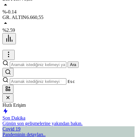
%-0.14
GR. ALTIN
6.660,55
%2.59
Ara
Esc
Hızlı Erişim
Son Dakika
Günün son gelişmelerine yakından bakın.
Covid 19
Pandeminin detayları..