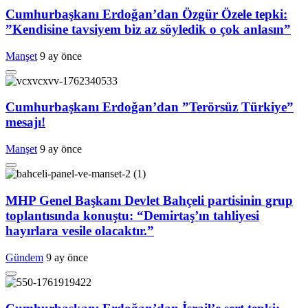
Cumhurbaşkanı Erdoğan’dan Özgür Özele tepki:
”Kendisine tavsiyem biz az söyledik o çok anlasın”
Manşet
9 ay önce
Cumhurbaşkanı Erdoğan’dan ”Terörsüz Türkiye”
mesajı!
Manşet
9 ay önce
MHP Genel Başkanı Devlet Bahçeli partisinin grup
toplantısında konuştu: “Demirtaş’ın tahliyesi
hayırlara vesile olacaktır.”
Gündem
9 ay önce