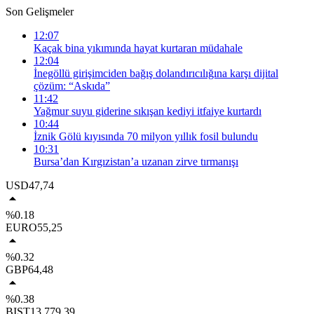
Son Gelişmeler
12:07
Kaçak bina yıkımında hayat kurtaran müdahale
12:04
İnegöllü girişimciden bağış dolandırıcılığına karşı dijital
çözüm: “Askıda”
11:42
Yağmur suyu giderine sıkışan kediyi itfaiye kurtardı
10:44
İznik Gölü kıyısında 70 milyon yıllık fosil bulundu
10:31
Bursa’dan Kırgızistan’a uzanan zirve tırmanışı
USD
47,74
%0.18
EURO
55,25
%0.32
GBP
64,48
%0.38
BIST
13.779,39