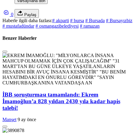
Varsayılana dön
0
Paylaş
Haberle ilgili daha fazlası:
# akparti
# bursa
# Bursada
# Bursayızbiz
# mustafadündar
# osmangazibelediyesi
# ramazan
Benzer Haberler
İBB soruşturması tamamlandı: Ekrem
İmamoğlun’a 828 yıldan 2430 yıla kadar hapis
talebi!
Manşet
9 ay önce