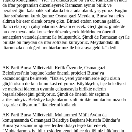
da iftar programları düzenleyerek Ramazan ayının birlik ve
beraberliğini kalabalık sofralarda bir arada olarak yaşıyoruz. Bugün
iftar sofralarını kurduğumuz Osmangazi Meydanı, Bursa’ya nefes
aldıran bir eser olarak ortaya çıktı. Birinci etabın sonuna geldik.
İkinci etap için çalışmalarımız devam edecek. Geçtiğimiz günlerde
bu dev meydanda konserler düzenleyerek birbirinden önemli
sanatçıları vatandaşlarımız ile buluşturduk. Şimdi de Ramazan ayı ile
birlikte bu meydan da iftar sofraları kuruyoruz. Meydandaki ilk
iftarımızda da değerli muhtarlarımız ile bir araya geldik.” dedi.
AK Parti Bursa Milletvekili Refik Özen de, Osmangazi
Belediyesi’nin bugüne kadar önemli projeleri Bursa’ya
kazandırdığını belirterek, “Bizler, yerel yönetimlerde üçlü olsun
güçlü olsun derken bunu kast ediyoruz. Büyükşehir, ilçe belediyesi
ve merkezi idarenin uyumlu çalışmasıyla birlikte nelerin
başarılabileceğini görüyoruz. Şimdi de önemli bir seçimin
arifesindeyiz. Belediye başkanlarımız ali birlikte muhtarlarımıza da
başarılar diliyorum.” ifadelerini kullandı.
AK Parti Bursa Milletvekili Muhammed Müfit Aydın da
konuşmasında Osmangazi Belediye Başkanı Mustafa Dündar’a
Bursa’ya kazandırdığı eserlerden dolayı teşekkür ederek,
“Muhtarlarımız iyi bilir, eskiden genel bütçe dediğimiz hükümetin