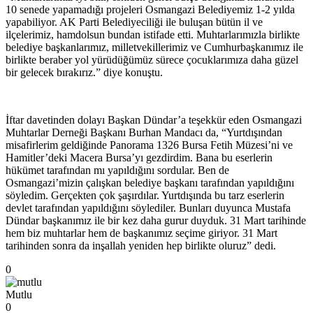
10 senede yapamadığı projeleri Osmangazi Belediyemiz 1-2 yılda
yapabiliyor. AK Parti Belediyeciliği ile buluşan bütün il ve
ilçelerimiz, hamdolsun bundan istifade etti. Muhtarlarımızla birlikte
belediye başkanlarımız, milletvekillerimiz ve Cumhurbaşkanımız ile
birlikte beraber yol yürüdüğümüz sürece çocuklarımıza daha güzel
bir gelecek bırakırız.” diye konuştu.
İftar davetinden dolayı Başkan Dündar’a teşekkür eden Osmangazi
Muhtarlar Derneği Başkanı Burhan Mandacı da, “Yurtdışından
misafirlerim geldiğinde Panorama 1326 Bursa Fetih Müzesi’ni ve
Hamitler’deki Macera Bursa’yı gezdirdim. Bana bu eserlerin
hükümet tarafından mı yapıldığını sordular. Ben de
Osmangazi’mizin çalışkan belediye başkanı tarafından yapıldığını
söyledim. Gerçekten çok şaşırdılar. Yurtdışında bu tarz eserlerin
devlet tarafından yapıldığını söylediler. Bunları duyunca Mustafa
Dündar başkanımız ile bir kez daha gurur duyduk. 31 Mart tarihinde
hem biz muhtarlar hem de başkanımız seçime giriyor. 31 Mart
tarihinden sonra da inşallah yeniden hep birlikte oluruz” dedi.
0
Mutlu
0