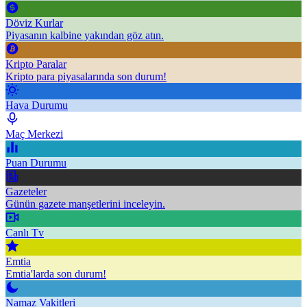
Döviz Kurlar
Piyasanın kalbine yakından göz atın.
Kripto Paralar
Kripto para piyasalarında son durum!
Hava Durumu
Maç Merkezi
Puan Durumu
Gazeteler
Günün gazete manşetlerini inceleyin.
Canlı Tv
Emtia
Emtia'larda son durum!
Namaz Vakitleri