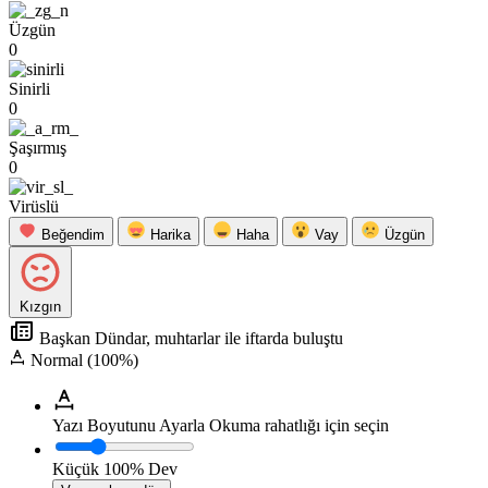
Üzgün
0
Sinirli
0
Şaşırmış
0
Virüslü
Beğendim
Harika
Haha
Vay
Üzgün
Kızgın
Başkan Dündar, muhtarlar ile iftarda buluştu
Normal (100%)
Yazı Boyutunu Ayarla
Okuma rahatlığı için seçin
Küçük
100%
Dev