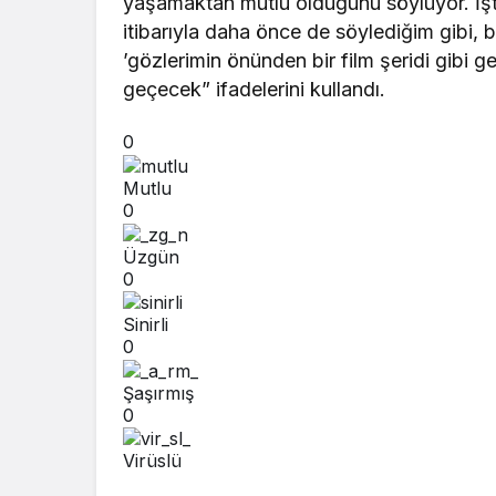
yaşamaktan mutlu olduğunu söylüyor. İ
itibarıyla daha önce de söylediğim gibi, b
’gözlerimin önünden bir film şeridi gibi geç
geçecek” ifadelerini kullandı.
0
Mutlu
0
Üzgün
0
Sinirli
0
Şaşırmış
0
Virüslü