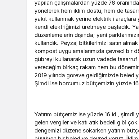
yapılan çalışmalardan yüzde 78 oranında t
yönelerek hem iklim dostu, hem de tasarr
yakıt kullanmak yerine elektrikli araçlara
kendi elektriğimizi üretmeye başladık. Ya
düzenlemelerin dışında; yeni parklarımızı
kullandık. Peyzaj bitkilerimizi satın alma
kompost uygulamalarımızla çevreci bir d
gübreyi kullanarak uzun vadede tasarruf 
vereceğim birkaç rakam hem bu dönemin sa
2019 yılında göreve geldiğimizde beledi
Şimdi ise borcumuz bütçemizin yüzde 16’
Yatırım bütçemiz ise yüzde 16 idi, şimdi
gelen vergiler ve katı atık bedeli gibi ç
dengemizi düzene sokarken yatırım bütçemi
büyüyen bir belediye devrediyoruz. İklim 