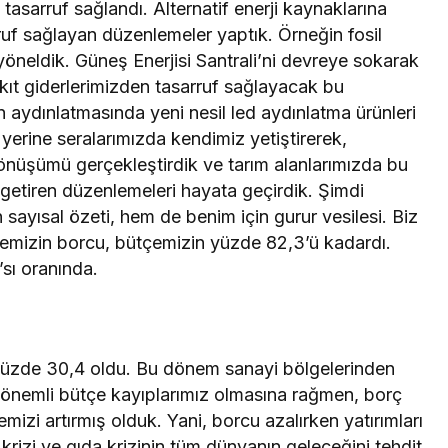
asarruf sağlandı. Alternatif enerji kaynaklarına
uf sağlayan düzenlemeler yaptık. Örneğin fosil
 yöneldik. Güneş Enerjisi Santrali’ni devreye sokarak
kıt giderlerimizden tasarruf sağlayacak bu
n aydınlatmasında yeni nesil led aydınlatma ürünleri
k yerine seralarımızda kendimiz yetiştirerek,
önüşümü gerçekleştirdik ve tarım alanlarımızda bu
getiren düzenlemeleri hayata geçirdik. Şimdi
yısal özeti, hem de benim için gurur vesilesi. Biz
yemizin borcu, bütçemizin yüzde 82,3’ü kadardı.
sı oranında.
 yüzde 30,4 oldu. Bu dönem sanayi bölgelerinden
ok önemli bütçe kayıplarımız olmasına rağmen, borç
zi artırmış olduk. Yani, borcu azalırken yatırımları
krizi ve gıda krizinin tüm dünyanın geleceğini tehdit