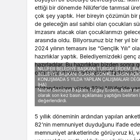
ettiği bir dönemde Nilüfer’de tarımsal üre
çok şey yaptık. Her bireyin çözümün bir p
de geleceğin asıl sahibi olan çocukları sür
imzasını atacak olan çocuklarımızı gelec
arasında oldu. Biliyorsunuz biz her yıl bi
2024 yılının temasını ise “Gençlik Yılı” o
hazırlıklar yaptık. Belediyemizdeki genç 
hazırladılar. Bu hazırlıkları bizden sonra
NİLÜFER BELEDİYE BAŞKANI TURGAY ERDEM, BAS
onlar yola devam edecekler” ifadelerini k
BELEDİYE BAŞKANI OLARAK SON KEZ BASIN AÇIK
KONUŞMADA 5 YILDA YAPILAN ÇALIŞMALARI DEĞ
İHA)
“Vatandaşların yüzde 82’si Nilüfer’de 
Nilüfer Belediye Başkanı Turgay Erdem, basın mens
olarak son kez basın açıklaması yaptığını belirten
değerlendirdi.
5 yıllık döneminin ardından yapılan anke
82’nin memnuniyet duyduğunu ifade eden
memnuniyet anketlerinde görüyoruz ki, va