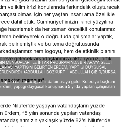
tim ve iklim krizi konularında farkındalık oluşturacak
arçası olması için her yaştan insanı ama özellikle
ece dahil ettik. Cumhuriyet’imizin ikinci yüzyılına
eğe hazırlamak da her zaman öncelikli konularımız
r tema belirleyerek o doğrultuda çalışmalar yaptık,
larak belirlemiştik ve bu tema doğrultusunda
arkadaşlarımız hem logoyu, hem de etkinlik planını
 göreve gelecek arkadaşlarımıza aktarıyoruz, artık
IN MENSUPLARI İLE İFTAR PROGRAMINDA BİR ARAYA GELDİ.
ullandı.
LAMASI YAPTIĞINI BELİRTEN ERDEM, YAPTIĞI DUYGUSAL
ERLENDİRDİ. (ABDULLAH BOZKURT – ABDULLAH ÇİBİR/BURSA-
yaşamaktan memnun”
upları ile iftar programında bir araya geldi. Belediye başkanı
 Erdem, yaptığı duygusal konuşmada 5 yılda yapılan çalışmaları
tlerde Nilüfer’de yaşayan vatandaşların yüzde
 Erdem, “5 yılın sonunda yapılan vatandaş
tandaşlarımızın yaklaşık yüzde 82’si Nilüfer’de