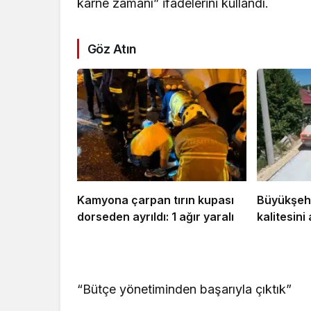
karne zamanı” ifadelerini kullandı.
Bursa’da iş yeri al
yandı
Göz Atın
Kamyona çarpan tırın kupası
Büyükşehi
dorseden ayrıldı: 1 ağır yaralı
kalitesini 
“Bütçe yönetiminden başarıyla çıktık”