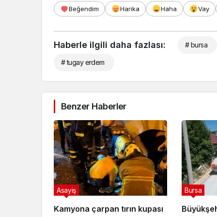
Beğendim
Harika
Haha
Vay
Haberle ilgili daha fazlası:
# bursa
# tugay erdem
Benzer Haberler
Asayiş
Bursa
Kamyona çarpan tırın kupası
Büyükşeh