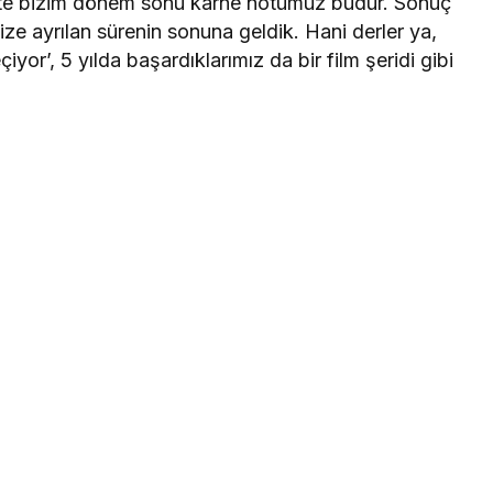
şte bizim dönem sonu karne notumuz budur. Sonuç
ize ayrılan sürenin sonuna geldik. Hani derler ya,
iyor’, 5 yılda başardıklarımız da bir film şeridi gibi