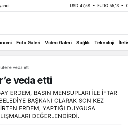
 yandı
USD
47,58
EURO
55,13
onomi
Foto Galeri
Video Galeri
Sağlık
Teknoloji
İlet
üfer’e veda etti
’e veda etti
AY ERDEM, BASIN MENSUPLARI İLE İFTAR
 BELEDİYE BAŞKANI OLARAK SON KEZ
LİRTEN ERDEM, YAPTIĞI DUYGUSAL
LIŞMALARI DEĞERLENDİRDİ.