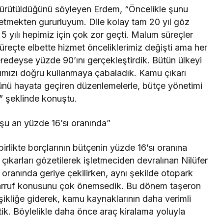
 yürütüldüğünü söyleyen Erdem, “Öncelikle şunu
t etmekten gururluyum. Dile kolay tam 20 yıl göz
yılı hepimiz için çok zor geçti. Malum süreçler
reçte elbette hizmet önceliklerimiz değişti ama her
redeyse yüzde 90’ını gerçekleştirdik. Bütün ülkeyi
ımızı doğru kullanmaya çabaladık. Kamu çıkarı
rünü hayata geçiren düzenlemelerle, bütçe yönetimi
k” şeklinde konuştu.
şu an yüzde 16’sı oranında”
 birlikte borçlarının bütçenin yüzde 16’sı oranına
 çıkarları gözetilerek işletmeciden devralınan Nilüfer
oranında geriye çekilirken, aynı şekilde otopark
Tasarruf konusunu çok önemsedik. Bu dönem taşeron
işikliğe giderek, kamu kaynaklarının daha verimli
ttik. Böylelikle daha önce araç kiralama yoluyla