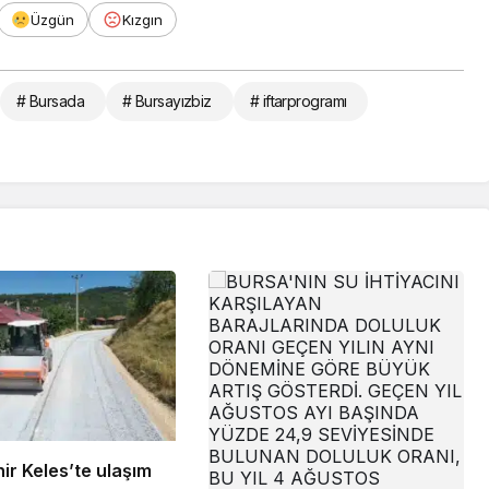
Üzgün
Kızgın
# Bursada
# Bursayızbiz
# iftarprogramı
ir Keles’te ulaşım