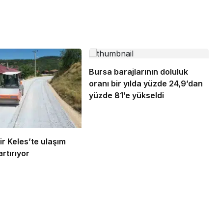
ev alev
uçuruma yuvarlandılar: 3
çocuk yaralandı
Bursa barajlarının doluluk
oranı bir yılda yüzde 24,9’dan
yüzde 81’e yükseldi
r Keles’te ulaşım
artırıyor