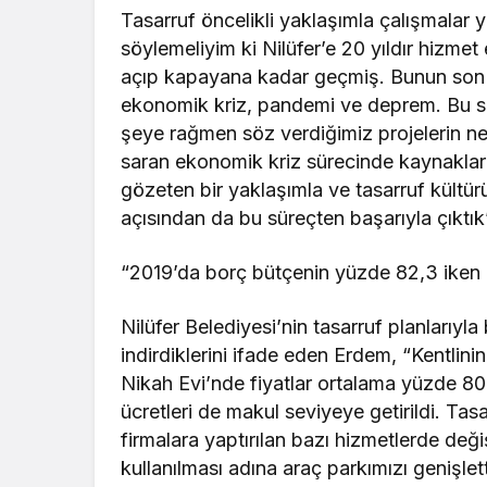
Tasarruf öncelikli yaklaşımla çalışmalar
söylemeliyim ki Nilüfer’e 20 yıldır hizme
açıp kapayana kadar geçmiş. Bunun son 5 
ekonomik kriz, pandemi ve deprem. Bu sü
şeye rağmen söz verdiğimiz projelerin ne
saran ekonomik kriz sürecinde kaynaklar
gözeten bir yaklaşımla ve tasarruf kültü
açısından da bu süreçten başarıyla çıktı
“2019’da borç bütçenin yüzde 82,3 iken 
Nilüfer Belediyesi’nin tasarruf planlarıyla
indirdiklerini ifade eden Erdem, “Kentlinin
Nikah Evi’nde fiyatlar ortalama yüzde 80 
ücretleri de makul seviyeye getirildi. 
firmalara yaptırılan bazı hizmetlerde değ
kullanılması adına araç parkımızı genişle