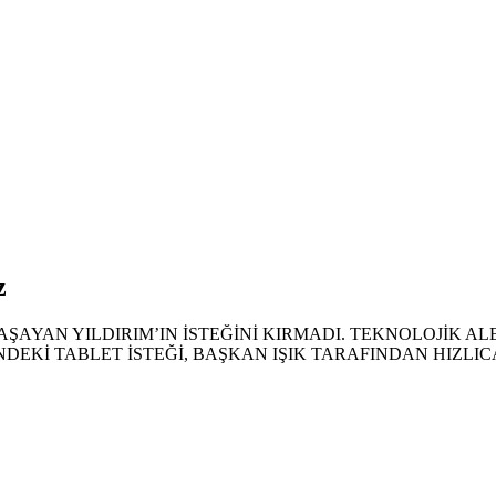
z
AŞAYAN YILDIRIM’IN İSTEĞİNİ KIRMADI. TEKNOLOJİK 
İNDEKİ TABLET İSTEĞİ, BAŞKAN IŞIK TARAFINDAN HIZLIC