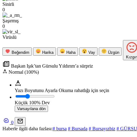
Sinirli
0
Şaşırmış
0
Virüslü
Beğendim
Harika
Haha
Vay
Üzgün
Kızgı
Başkan Işık’tan Gürsulu Yıldırım’a sürpriz
Normal (100%)
Yazı Boyutunu Ayarla
Okuma rahatlığı için seçin
Küçük
100%
Dev
Varsayılana dön
0
Haberle ilgili daha fazlası:
# bursa
# Bursada
# Bursayızbiz
# GÜRS