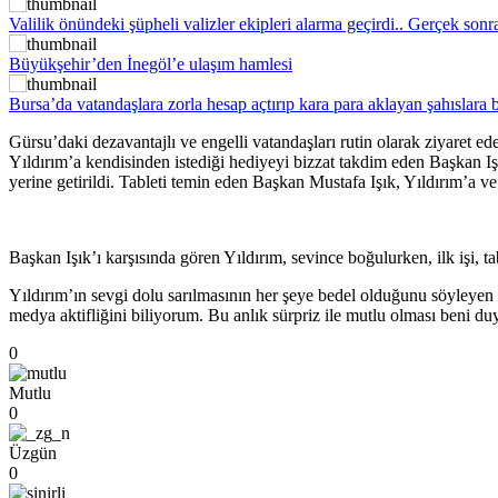
Valilik önündeki şüpheli valizler ekipleri alarma geçirdi.. Gerçek sonr
Büyükşehir’den İnegöl’e ulaşım hamlesi
Bursa’da vatandaşlara zorla hesap açtırıp kara para aklayan şahıslara 
Gürsu’daki dezavantajlı ve engelli vatandaşları rutin olarak ziyaret e
Yıldırım’a kendisinden istediği hediyeyi bizzat takdim eden Başkan Işık
yerine getirildi. Tableti temin eden Başkan Mustafa Işık, Yıldırım’a ve 
Başkan Işık’ı karşısında gören Yıldırım, sevince boğulurken, ilk işi, t
Yıldırım’ın sevgi dolu sarılmasının her şeye bedel olduğunu söyleyen
medya aktifliğini biliyorum. Bu anlık sürpriz ile mutlu olması beni du
0
Mutlu
0
Üzgün
0