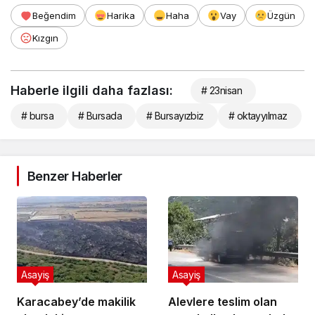
Beğendim
Harika
Haha
Vay
Üzgün
Kızgın
Haberle ilgili daha fazlası:
# 23nisan
# bursa
# Bursada
# Bursayızbiz
# oktayyılmaz
Benzer Haberler
Asayiş
Asayiş
Karacabey’de makilik
Alevlere teslim olan