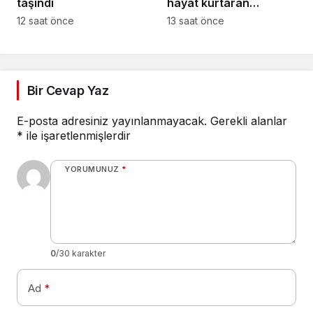
taşındı
hayat kurtaran
müdahale
12 saat önce
13 saat önce
Bir Cevap Yaz
E-posta adresiniz yayınlanmayacak.
Gerekli alanlar
*
ile işaretlenmişlerdir
YORUMUNUZ
*
0
/30 karakter
Ad
*