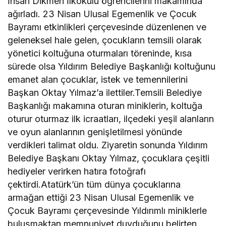
İhsan Dikmen İlkokulu öğrencilerini makamında
ağırladı. 23 Nisan Ulusal Egemenlik ve Çocuk
Bayramı etkinlikleri çerçevesinde düzenlenen ve
geleneksel hale gelen, çocukların temsili olarak
yönetici koltuğuna oturmaları töreninde, kısa
sürede olsa Yıldırım Belediye Başkanlığı koltuğunu
emanet alan çocuklar, istek ve temennilerini
Başkan Oktay Yılmaz’a ilettiler.Temsili Belediye
Başkanlığı makamına oturan miniklerin, koltuğa
oturur oturmaz ilk icraatları, ilçedeki yeşil alanların
ve oyun alanlarının genişletilmesi yönünde
verdikleri talimat oldu. Ziyaretin sonunda Yıldırım
Belediye Başkanı Oktay Yılmaz, çocuklara çeşitli
hediyeler verirken hatıra fotoğrafı
çektirdi.Atatürk’ün tüm dünya çocuklarına
armağan ettiği 23 Nisan Ulusal Egemenlik ve
Çocuk Bayramı çerçevesinde Yıldırımlı miniklerle
buluşmaktan memnuniyet duyduğunu belirten