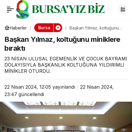
Başkan Yılmaz,
0
koltuğunu miniklere
Bursa
Haberler
Başkan Yılmaz, koltuğunu
miniklere bıraktı
Başkan Yılmaz, koltuğunu miniklere
bıraktı
bıraktı
23 NİSAN ULUSAL EGEMENLİK VE ÇOCUK BAYRAMI
DOLAYISIYLA BAŞKANLIK KOLTUĞUNA YILDIRIMLI
MİNİKLER OTURDU.
22 Nisan 2024, 12:05
yayınlandı
22 Nisan 2024,
23:47
güncellendi