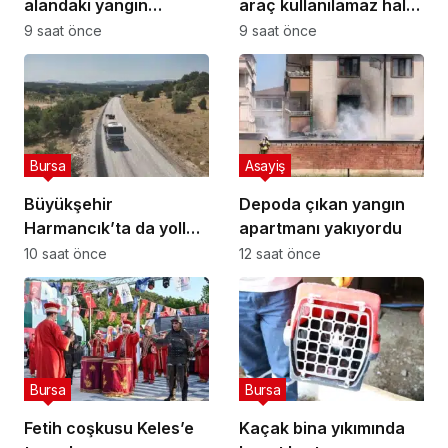
alandaki yangın
araç kullanılamaz hale
fabrikaya ulaşmadan
geldi
9 saat önce
9 saat önce
söndürüldü
Bursa
Asayiş
Büyükşehir
Depoda çıkan yangın
Harmancık’ta da yolları
apartmanı yakıyordu
yeniliyor
10 saat önce
12 saat önce
Bursa
Bursa
Fetih coşkusu Keles’e
Kaçak bina yıkımında