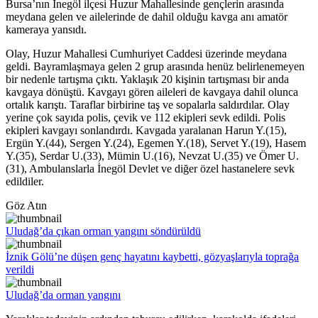
Bursa’nın İnegöl ilçesi Huzur Mahallesinde gençlerin arasında
meydana gelen ve ailelerinde de dahil olduğu kavga anı amatör
kameraya yansıdı.
Olay, Huzur Mahallesi Cumhuriyet Caddesi üzerinde meydana
geldi. Bayramlaşmaya gelen 2 grup arasında henüz belirlenemeyen
bir nedenle tartışma çıktı. Yaklaşık 20 kişinin tartışması bir anda
kavgaya dönüştü. Kavgayı gören aileleri de kavgaya dahil olunca
ortalık karıştı. Taraflar birbirine taş ve sopalarla saldırdılar. Olay
yerine çok sayıda polis, çevik ve 112 ekipleri sevk edildi. Polis
ekipleri kavgayı sonlandırdı. Kavgada yaralanan Harun Y.(15),
Ergün Y.(44), Sergen Y.(24), Egemen Y.(18), Servet Y.(19), Hasem
Y.(35), Serdar U.(33), Mümin U.(16), Nevzat U.(35) ve Ömer U.
(31), Ambulanslarla İnegöl Devlet ve diğer özel hastanelere sevk
edildiler.
Göz Atın
Uludağ’da çıkan orman yangını söndürüldü
İznik Gölü’ne düşen genç hayatını kaybetti, gözyaşlarıyla toprağa
verildi
Uludağ’da orman yangını