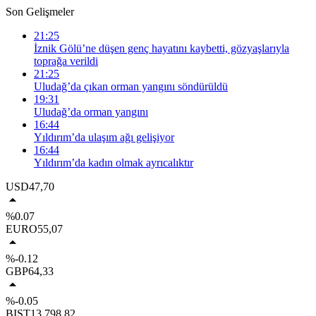
Son Gelişmeler
21:25
İznik Gölü’ne düşen genç hayatını kaybetti, gözyaşlarıyla
toprağa verildi
21:25
Uludağ’da çıkan orman yangını söndürüldü
19:31
Uludağ’da orman yangını
16:44
Yıldırım’da ulaşım ağı gelişiyor
16:44
Yıldırım’da kadın olmak ayrıcalıktır
USD
47,70
%0.07
EURO
55,07
%-0.12
GBP
64,33
%-0.05
BIST
13.798,82