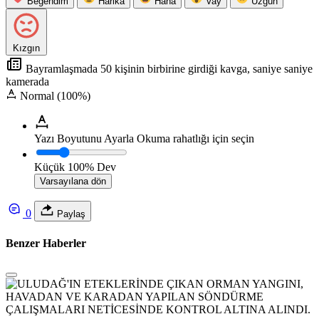
Beğendim
Harika
Haha
Vay
Üzgün
Kızgın
Bayramlaşmada 50 kişinin birbirine girdiği kavga, saniye saniye
kamerada
Normal (100%)
Yazı Boyutunu Ayarla
Okuma rahatlığı için seçin
Küçük
100%
Dev
Varsayılana dön
0
Paylaş
Benzer Haberler