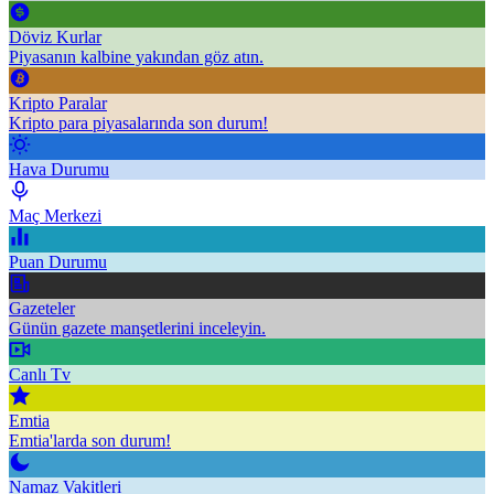
Döviz Kurlar
Piyasanın kalbine yakından göz atın.
Kripto Paralar
Kripto para piyasalarında son durum!
Hava Durumu
Maç Merkezi
Puan Durumu
Gazeteler
Günün gazete manşetlerini inceleyin.
Canlı Tv
Emtia
Emtia'larda son durum!
Namaz Vakitleri