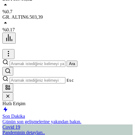
%0.7
GR. ALTIN
6.503,39
%0.17
Ara
Esc
Hızlı Erişim
Son Dakika
Günün son gelişmelerine yakından bakın.
Covid 19
Pandeminin detayları..