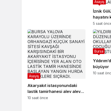
Asayiş
İznik Gö
hayatını 
gözyaşlar
5 saat önc
Bursa
Yıldırım’
büyüyor
10 saat ön
Asayiş
Akaryakıt istasyonundaki
lastik tamirhanesi alev alev
yandı
10 saat önce