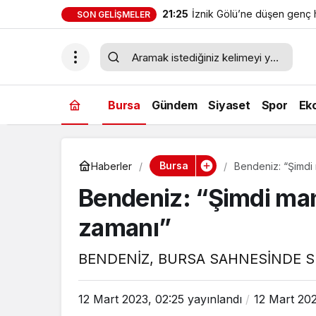
21:25
İznik Gölü’ne düşen genç h
SON GELIŞMELER
gözyaşlarıyla toprağa veril
Bursa
Gündem
Siyaset
Spor
Ek
Bursa
Haberler
Bendeniz: “Şimdi
Bendeniz: “Şimdi ma
zamanı”
BENDENİZ, BURSA SAHNESİNDE S
12 Mart 2023, 02:25
yayınlandı
12 Mart 202