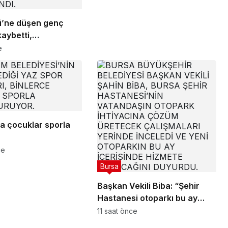
lü’ne düşen genç
kaybetti,
ıyla toprağa verildi
e
da çocuklar sporla
ce
Bursa
Başkan Vekili Biba: “Şehir
Hastanesi otoparkı bu ay
hizmete açılacak”
11 saat önce