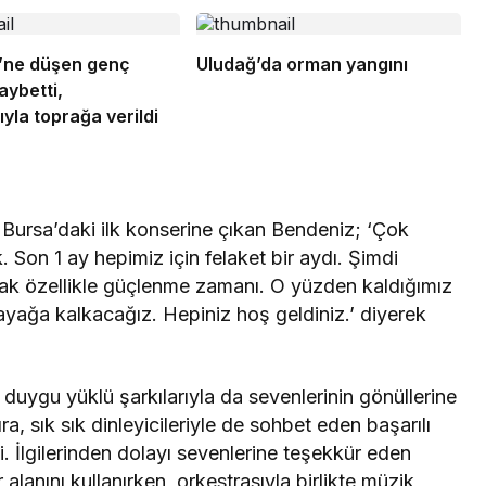
ü’ne düşen genç
Uludağ’da orman yangını
aybetti,
yla toprağa verildi
Bursa’daki ilk konserine çıkan Bendeniz; ‘Çok
 Son 1 ay hepimiz için felaket bir aydı. Şimdi
rak özellikle güçlenme zamanı. O yüzden kaldığımız
ayağa kalkacağız. Hepiniz hoş geldiniz.’ diyerek
duygu yüklü şarkılarıyla da sevenlerinin gönüllerine
ra, sık sık dinleyicileriyle de sohbet eden başarılı
di. İlgilerinden dolayı sevenlerine teşekkür eden
anını kullanırken, orkestrasıyla birlikte müzik