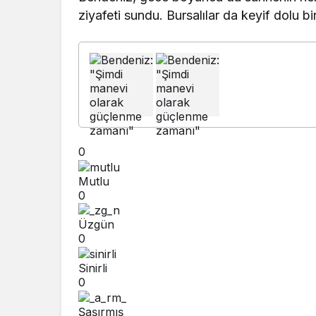
ziyafeti sundu. Bursalılar da keyif dolu bir
0
Mutlu
0
Üzgün
0
Sinirli
0
Şaşırmış