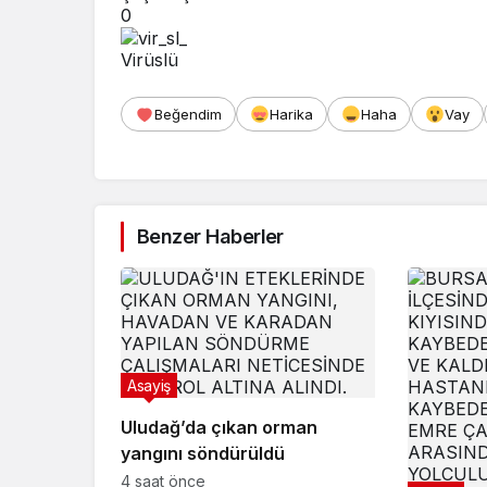
0
Virüslü
Beğendim
Harika
Haha
Vay
Benzer Haberler
Asayiş
Uludağ’da çıkan orman
yangını söndürüldü
4 saat önce