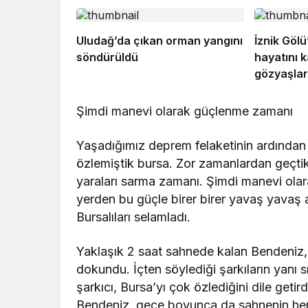
Uludağ’da çıkan orman yangını
İznik Göl
söndürüldü
hayatını k
gözyaşları
Şimdi manevi olarak güçlenme zamanı
Yaşadığımız deprem felaketinin ardından 
özlemiştik bursa. Zor zamanlardan geçtik.
yaraları sarma zamanı. Şimdi manevi ola
yerden bu güçle birer birer yavaş yavaş 
Bursalıları selamladı.
Yaklaşık 2 saat sahnede kalan Bendeniz, 
dokundu. İçten söylediği şarkıların yanı sı
şarkıcı, Bursa’yı çok özlediğini dile getir
Bendeniz, gece boyunca da sahnenin her al