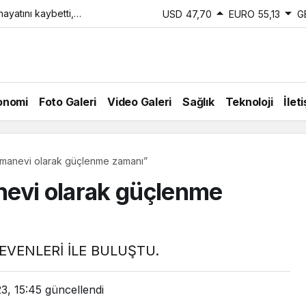
ayatını kaybetti,
USD
47,70
EURO
55,13
G
di
onomi
Foto Galeri
Video Galeri
Sağlık
Teknoloji
İlet
 manevi olarak güçlenme zamanı”
nevi olarak güçlenme
EVENLERİ İLE BULUŞTU.
3, 15:45
güncellendi