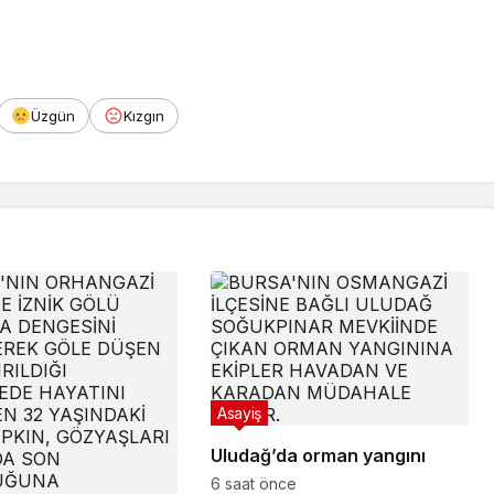
Üzgün
Kızgın
Asayiş
Uludağ’da orman yangını
6 saat önce