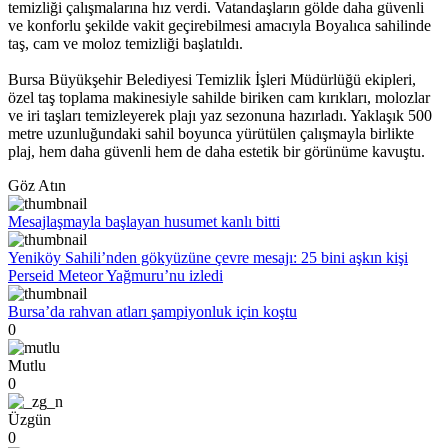
temizliği çalışmalarına hız verdi. Vatandaşların gölde daha güvenli
ve konforlu şekilde vakit geçirebilmesi amacıyla Boyalıca sahilinde
taş, cam ve moloz temizliği başlatıldı.
Bursa Büyükşehir Belediyesi Temizlik İşleri Müdürlüğü ekipleri,
özel taş toplama makinesiyle sahilde biriken cam kırıkları, molozlar
ve iri taşları temizleyerek plajı yaz sezonuna hazırladı. Yaklaşık 500
metre uzunluğundaki sahil boyunca yürütülen çalışmayla birlikte
plaj, hem daha güvenli hem de daha estetik bir görünüme kavuştu.
Göz Atın
Mesajlaşmayla başlayan husumet kanlı bitti
Yeniköy Sahili’nden gökyüzüne çevre mesajı: 25 bini aşkın kişi
Perseid Meteor Yağmuru’nu izledi
Bursa’da rahvan atları şampiyonluk için koştu
0
Mutlu
0
Üzgün
0