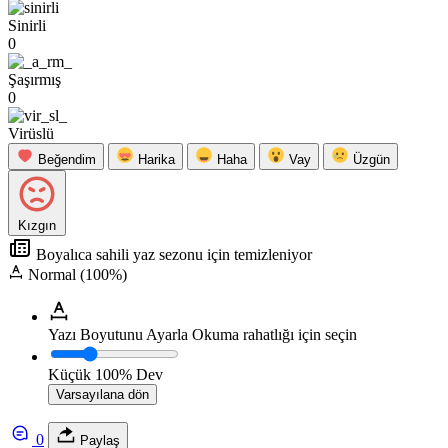
Sinirli
0
Şaşırmış
0
Virüslü
Beğendim
Harika
Haha
Vay
Üzgün
Kızgın
Boyalıca sahili yaz sezonu için temizleniyor
Normal (100%)
Yazı Boyutunu Ayarla
Okuma rahatlığı için seçin
Küçük
100%
Dev
Varsayılana dön
0
Paylaş