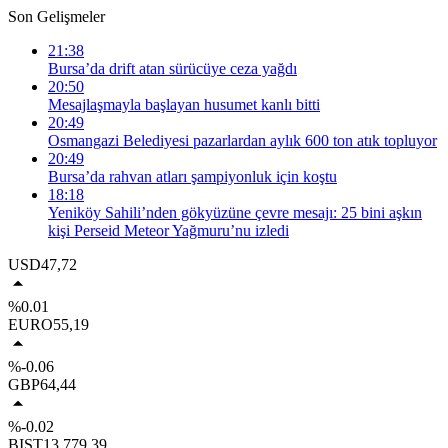
Son Gelişmeler
21:38
Bursa’da drift atan sürücüye ceza yağdı
20:50
Mesajlaşmayla başlayan husumet kanlı bitti
20:49
Osmangazi Belediyesi pazarlardan aylık 600 ton atık topluyor
20:49
Bursa’da rahvan atları şampiyonluk için koştu
18:18
Yeniköy Sahili’nden gökyüzüne çevre mesajı: 25 bini aşkın
kişi Perseid Meteor Yağmuru’nu izledi
USD
47,72
%0.01
EURO
55,19
%-0.06
GBP
64,44
%-0.02
BIST
13.779,39