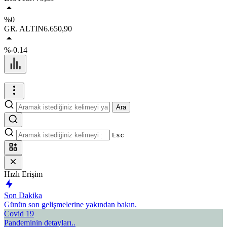
%0
GR. ALTIN
6.650,90
%-0.14
Ara
Esc
Hızlı Erişim
Son Dakika
Günün son gelişmelerine yakından bakın.
Covid 19
Pandeminin detayları..