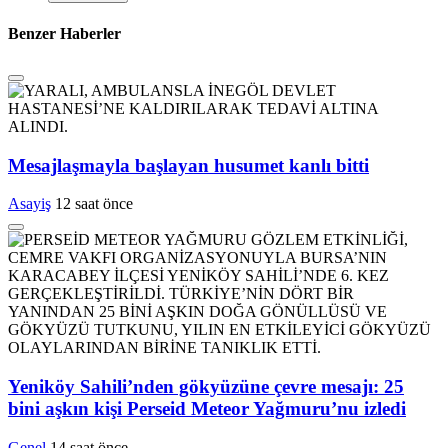
Benzer Haberler
Mesajlaşmayla başlayan husumet kanlı bitti
Asayiş
12 saat önce
Yeniköy Sahili’nden gökyüzüne çevre mesajı: 25
bini aşkın kişi Perseid Meteor Yağmuru’nu izledi
Genel
14 saat önce