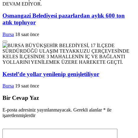
Osmangazi Belediyesi pazarlardan aylık 600 ton
atık topluyor
Bursa
18 saat önce
Kestel’de yollar yenilenip genişletiliyor
Bursa
19 saat önce
Bir Cevap Yaz
E-posta adresiniz yayınlanmayacak.
Gerekli alanlar
*
ile
işaretlenmişlerdir