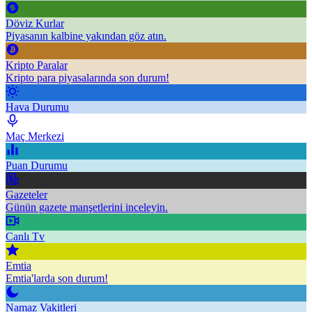
Döviz Kurlar
Piyasanın kalbine yakından göz atın.
Kripto Paralar
Kripto para piyasalarında son durum!
Hava Durumu
Maç Merkezi
Puan Durumu
Gazeteler
Günün gazete manşetlerini inceleyin.
Canlı Tv
Emtia
Emtia'larda son durum!
Namaz Vakitleri