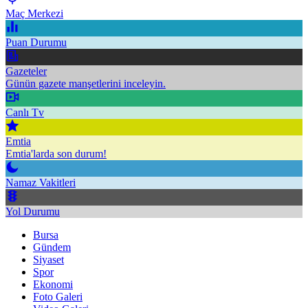
Maç Merkezi
Puan Durumu
Gazeteler
Günün gazete manşetlerini inceleyin.
Canlı Tv
Emtia
Emtia'larda son durum!
Namaz Vakitleri
Yol Durumu
Bursa
Gündem
Siyaset
Spor
Ekonomi
Foto Galeri