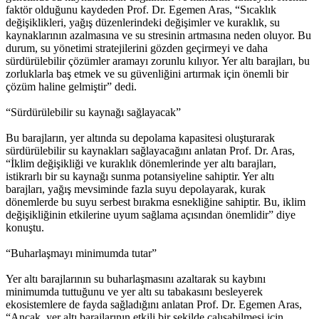
faktör olduğunu kaydeden Prof. Dr. Egemen Aras, “Sıcaklık
değişiklikleri, yağış düzenlerindeki değişimler ve kuraklık, su
kaynaklarının azalmasına ve su stresinin artmasına neden oluyor. Bu
durum, su yönetimi stratejilerini gözden geçirmeyi ve daha
sürdürülebilir çözümler aramayı zorunlu kılıyor. Yer altı barajları, bu
zorluklarla baş etmek ve su güvenliğini artırmak için önemli bir
çözüm haline gelmiştir” dedi.
“Sürdürülebilir su kaynağı sağlayacak”
Bu barajların, yer altında su depolama kapasitesi oluşturarak
sürdürülebilir su kaynakları sağlayacağını anlatan Prof. Dr. Aras,
“İklim değişikliği ve kuraklık dönemlerinde yer altı barajları,
istikrarlı bir su kaynağı sunma potansiyeline sahiptir. Yer altı
barajları, yağış mevsiminde fazla suyu depolayarak, kurak
dönemlerde bu suyu serbest bırakma esnekliğine sahiptir. Bu, iklim
değişikliğinin etkilerine uyum sağlama açısından önemlidir” diye
konuştu.
“Buharlaşmayı minimumda tutar”
Yer altı barajlarının su buharlaşmasını azaltarak su kaybını
minimumda tuttuğunu ve yer altı su tabakasını besleyerek
ekosistemlere de fayda sağladığını anlatan Prof. Dr. Egemen Aras,
“Ancak, yer altı barajlarının etkili bir şekilde çalışabilmesi için