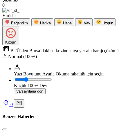
0
Virüslü
Beğendim
Harika
Haha
Vay
Üzgün
Kızgın
BTÜ’den Bursa’daki su krizine karşı yer altı barajı çözümü
Normal (100%)
Yazı Boyutunu Ayarla
Okuma rahatlığı için seçin
Küçük
100%
Dev
Varsayılana dön
0
Benzer Haberler