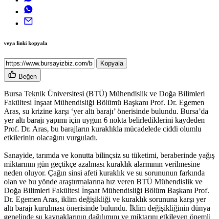
veya linki kopyala
Kopyala
Beğen
Bursa Teknik Üniversitesi (BTÜ) Mühendislik ve Doğa Bilimleri
Fakültesi İnşaat Mühendisliği Bölümü Başkanı Prof. Dr. Egemen
Aras, su krizine karşı ‘yer altı barajı’ önerisinde bulundu. Bursa’da
yer altı barajı yapımı için uygun 6 nokta belirlediklerini kaydeden
Prof. Dr. Aras, bu barajların kuraklıkla mücadelede ciddi olumlu
etkilerinin olacağını vurguladı.
Sanayide, tarımda ve konutta bilinçsiz su tüketimi, beraberinde yağış
miktarının gün geçtikçe azalması kuraklık alarmının verilmesine
neden oluyor. Çağın sinsi afeti kuraklık ve su sorununun farkında
olan ve bu yönde araştırmalarına hız veren BTÜ Mühendislik ve
Doğa Bilimleri Fakültesi İnşaat Mühendisliği Bölüm Başkanı Prof.
Dr. Egemen Aras, iklim değişikliği ve kuraklık sorununa karşı yer
altı barajı kurulması önerisinde bulundu. İklim değişikliğinin dünya
genelinde su kaynaklarının dağılımını ve miktarını etkileyen önemli