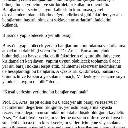
bilinçli bir su yönetimi ve sürdürülebilir kullanım önemlidir.
Barajların yer seçimi, suyun kalitesinin korunması, yerel
ekosistemlere olan etkilerin değerlendirilmesi gibi faktörler, yer altı
barajlarının başarılı olmasını sağlayan unsurlardır” ifadelerini
kullandı.
Bursa’da yapılabilecek 6 yer altı barajı
Bursa’da yapılabilecek yer altı barajlarının konumlarına ve kullanma
amaçlarına dair bilgi veren Prof. Dr. Aras, “Bursa’nın içinde
bulunduğu su havzasında, etkili faktörlerin oluşturduğu ihtiyaç ve
kısıtlamaları karşılayan, yapımı uygun olabilecek toplamda 6 adet
yer altı barajı noktası tespit ettik. Muhtemel rezervuar hacimlerinin
de hesaplandığı bu barajların, Akçasusurluk, Ekmekçi, Sansarak,
Gündüzlü ve Kozluca’ya sulama amaçlı, Madenköy’e ise içme suyu
yapılması uygun olabilir” dedi.
“Kırsal yerleşim yerlerine bu barajlar yapılmalı”
Prof. Dr. Aras, tespit edilen bu 6 adet yer altı barajı ve rezervuar
hacimlerinin değerlendirildiğinde, yer üstü barajlarına kıyasla
rezervuarda depolanan su miktarının daha düşük olduğunu kaydetti.
Aras, “Fakat büyük yerleşim yerlerine nazaran nüfusu ve dolayısı ile
su talebi daha az olan kırsal yerleşim yerleri için içme veya sulama
suyu ihtiyacının temini hususunda yer altı barajlarının alternatif veya