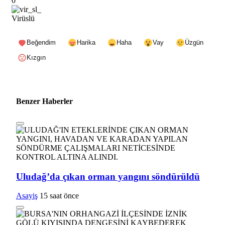
0
Virüslü
Beğendim
Harika
Haha
Vay
Üzgün
Kızgın
Benzer Haberler
Uludağ’da çıkan orman yangını söndürüldü
Asayiş
15 saat önce