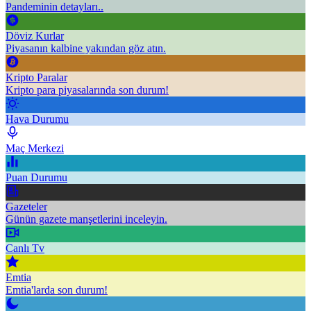
Pandeminin detayları..
Döviz Kurlar
Piyasanın kalbine yakından göz atın.
Kripto Paralar
Kripto para piyasalarında son durum!
Hava Durumu
Maç Merkezi
Puan Durumu
Gazeteler
Günün gazete manşetlerini inceleyin.
Canlı Tv
Emtia
Emtia'larda son durum!