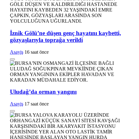
İznik Gölü’ne düşen genç hayatını kaybetti,
gözyaşlarıyla toprağa verildi
Asayiş
16 saat önce
Uludağ’da orman yangını
Asayiş
17 saat önce