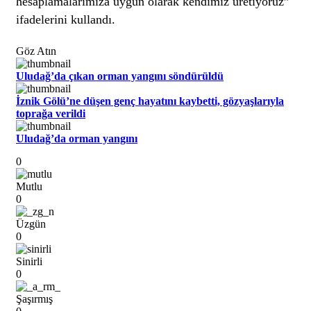
hesaplamalarımıza uygun olarak kendimiz üretiyoruz”
ifadelerini kullandı.
Göz Atın
Uludağ’da çıkan orman yangını söndürüldü
İznik Gölü’ne düşen genç hayatını kaybetti, gözyaşlarıyla
toprağa verildi
Uludağ’da orman yangını
0
Mutlu
0
Üzgün
0
Sinirli
0
Şaşırmış