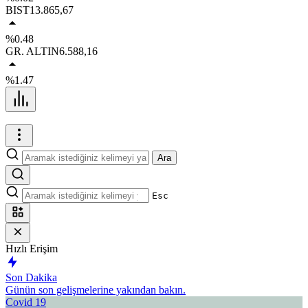
BIST
13.865,67
%0.48
GR. ALTIN
6.588,16
%1.47
Ara
Esc
Hızlı Erişim
Son Dakika
Günün son gelişmelerine yakından bakın.
Covid 19