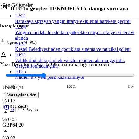
Son Gelişmeler
BTÜ’lü gençler TEKNOFEST’e damga vurmaya
12:21
Barakaya sıçrayan yangın itfaiye ekiplerini harekete geçirdi
hazırlanıyor
12:04
Yangına müdahale ederken yüksekten düşen itfaiye eri tedavi
altında
Normal (100%)
10:37
Kestel Belediyesi’nden çocuklara sinema ve müzikal şöleni
10:31
Valilik önündeki şüpheli valizler ekipleri alarma geçirdi..
Yazı Boyutunu Ayarla
Okuma rahatlığı için seçin
Gerçek sonradan çıktı
10:25
Nilüfer’e 7 yeni park kazandırılıyor
Küçük
100%
Dev
USD
47,71
Varsayılana dön
%0.17
EURO
55,00
0
Paylaş
%-0.03
GBP
64,20
%0.02