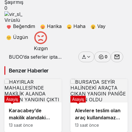
Şaşırmış
0
Virüslü
Beğendim
Harika
Haha
Vay
Üzgün
Kızgın
BUDO’da seferler iptal
0
edildi
Benzer Haberler
Asayiş
Asayiş
Karacabey’de
Alevlere teslim olan
makilik alandaki
araç kullanılamaz
yangın fabrikaya
hale geldi
13 saat önce
13 saat önce
ulaşmadan