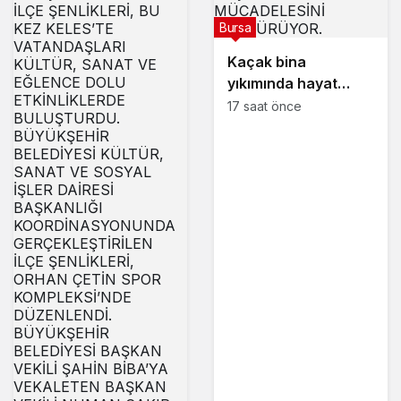
Bursa
Kaçak bina
yıkımında hayat
kurtaran müdahale
17 saat önce