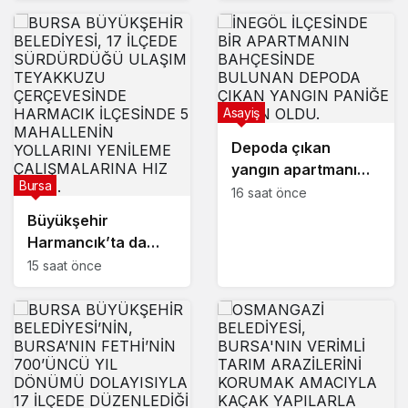
söndürüldü
Asayiş
Depoda çıkan
yangın apartmanı
Bursa
yakıyordu
16 saat önce
Büyükşehir
Harmancık’ta da
yolları yeniliyor
15 saat önce