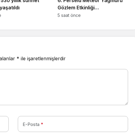
530 yıllık sünnet
6. Perseid Meteor Yağmuru
yaşatıldı
Gözlem Etkinliği
Karacabey’de gökyüzü
e
5 saat önce
tutkunlarını buluşturacak
 alanlar
*
ile işaretlenmişlerdir
E-Posta
*