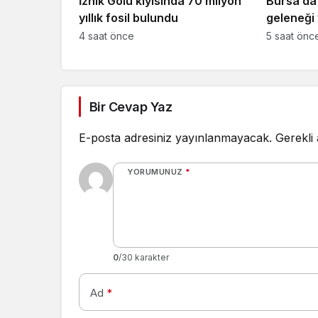
İznik Gölü kıyısında 70 milyon
Bursa’da 
yıllık fosil bulundu
geleneği 
4 saat önce
5 saat önc
Bir Cevap Yaz
E-posta adresiniz yayınlanmayacak.
Gerekli
YORUMUNUZ
*
0
/30 karakter
Ad
*