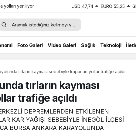
 yolları yeniliyor
USD
47,74
EURO
55,25
G
onomi
Foto Galeri
Video Galeri
Sağlık
Teknoloji
İlet
yolunda tırların kayması sebebiyle kapanan yollar trafiğe açıldı
unda tırların kayması
ar trafiğe açıldı
RKEZLİ DEPREMLERDEN ETKİLENEN
AR KAR YAĞIŞI SEBEBİYLE İNEGÖL İLÇESİ
NCA BURSA ANKARA KARAYOLUNDA