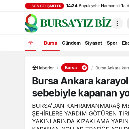
14:34
Büyükşehir Harmancık’ta da
SON GELIŞMELER
Bursa
Gündem
Siyaset
Spor
Ek
Bursa
Haberler
Bursa Ankara kara
Bursa Ankara karayol
sebebiyle kapanan yoll
BURSA’DAN KAHRAMANMARAŞ ME
ŞEHİRLERE YARDIM GÖTÜREN TIRL
YAKINLARINDA KIZAKLAMA YAPI