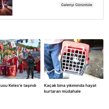
Büyükşehir Harmancık’ta
Galeriyi Görüntüle
da yolları yeniliyor
kusu Keles’e taşındı
Kaçak bina yıkımında hayat
kurtaran müdahale