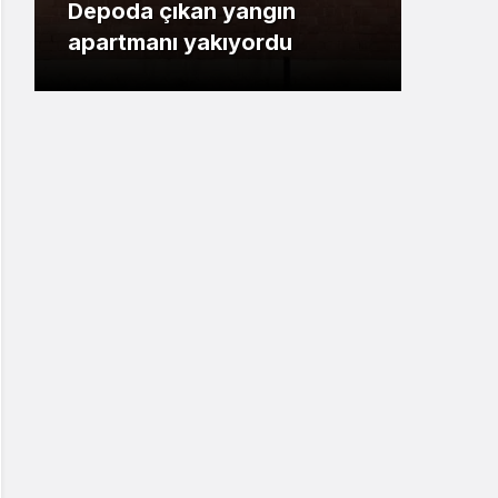
Depoda çıkan yangın
Feti
apartmanı yakıyordu
taşın