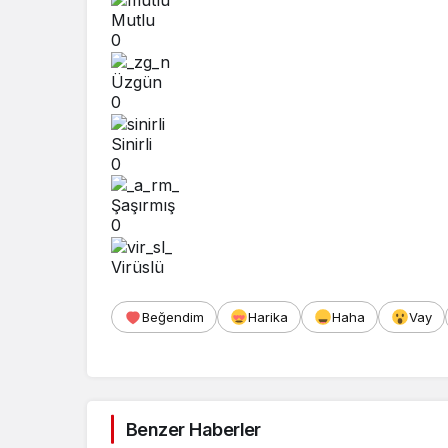
Mutlu
0
Üzgün
0
Sinirli
0
Şaşırmış
0
Virüslü
Beğendim
Harika
Haha
Vay
Benzer Haberler