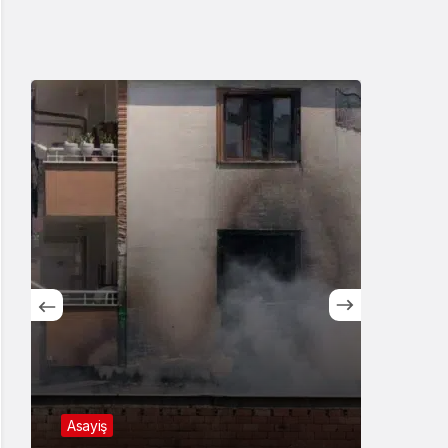
Asayiş
Bursa