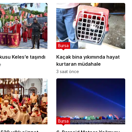
Bursa
kusu Keles’e taşındı
Kaçak bina yıkımında hayat
kurtaran müdahale
e
3 saat önce
Bursa