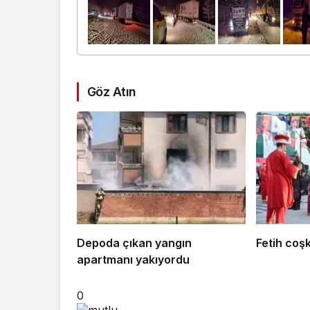
Göz Atın
Depoda çıkan yangın
Fetih coş
apartmanı yakıyordu
0