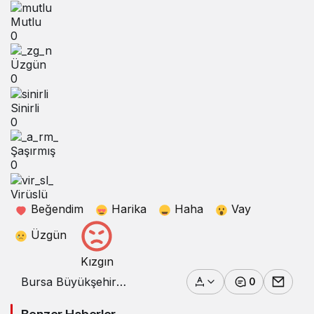
Mutlu
0
Üzgün
0
Sinirli
0
Şaşırmış
0
Virüslü
Beğendim
Harika
Haha
Vay
Üzgün
Kızgın
Bursa Büyükşehir
0
Belediyesi, Sıvı Gübre
Tesisi’ni hizmete açtı