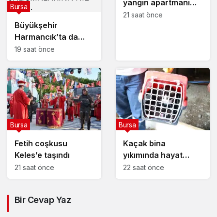
yangın apartmanı
Bursa
yakıyordu
21 saat önce
Büyükşehir
Harmancık’ta da
yolları yeniliyor
19 saat önce
Bursa
Bursa
Fetih coşkusu
Kaçak bina
Keles’e taşındı
yıkımında hayat
kurtaran müdahale
21 saat önce
22 saat önce
Bir Cevap Yaz