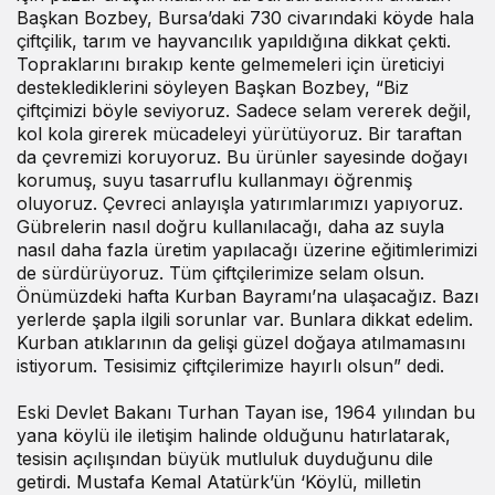
Başkan Bozbey, Bursa’daki 730 civarındaki köyde hala
çiftçilik, tarım ve hayvancılık yapıldığına dikkat çekti.
Topraklarını bırakıp kente gelmemeleri için üreticiyi
desteklediklerini söyleyen Başkan Bozbey, “Biz
çiftçimizi böyle seviyoruz. Sadece selam vererek değil,
kol kola girerek mücadeleyi yürütüyoruz. Bir taraftan
da çevremizi koruyoruz. Bu ürünler sayesinde doğayı
korumuş, suyu tasarruflu kullanmayı öğrenmiş
oluyoruz. Çevreci anlayışla yatırımlarımızı yapıyoruz.
Gübrelerin nasıl doğru kullanılacağı, daha az suyla
nasıl daha fazla üretim yapılacağı üzerine eğitimlerimizi
de sürdürüyoruz. Tüm çiftçilerimize selam olsun.
Önümüzdeki hafta Kurban Bayramı’na ulaşacağız. Bazı
yerlerde şapla ilgili sorunlar var. Bunlara dikkat edelim.
Kurban atıklarının da gelişi güzel doğaya atılmamasını
istiyorum. Tesisimiz çiftçilerimize hayırlı olsun” dedi.
Eski Devlet Bakanı Turhan Tayan ise, 1964 yılından bu
yana köylü ile iletişim halinde olduğunu hatırlatarak,
tesisin açılışından büyük mutluluk duyduğunu dile
getirdi. Mustafa Kemal Atatürk’ün ‘Köylü, milletin