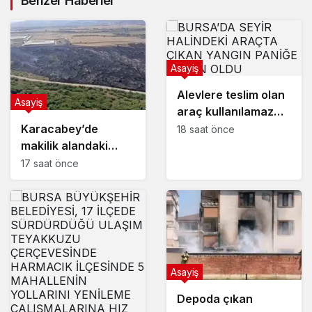
Benzer Haberler
Asayiş
Alevlere teslim olan
Asayiş
araç kullanılamaz
hale geldi
Karacabey’de
18 saat önce
makilik alandaki
yangın fabrikaya
17 saat önce
ulaşmadan
söndürüldü
Asayiş
Depoda çıkan