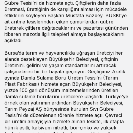
Gübre Tesisi’ni de hizmete açtı. Çiftçilerin daha fazla
üretmesi, ürettiğinin de karşılığını alması için mücadele
ettiklerini söyleyen Başkan Mustafa Bozbey, BUSKİ’ye
ait arıtma tesislerinden çıkan çamurlardan gübre
üreterek çiftlere dağıtacaklarını ve pazartesi gününden
itibaren mazotla ilgili talepleri almaya başlayacaklarını
açıkladı.
Bursa’da tarım ve hayvancılıkla uğraşan üreticiyi her
alanda destekleyen Büyükşehir Belediyesi, çiftçinin
üretimini, gelirini ve yaşam standartlarını artıracak
çalışmalarını bir bir hayata geçiriyor. Geçtiğimiz Aralık
ayında Damla Sulama Boru Üretim Tesisi’ni (Tarım
Plast Fabrikası) hizmete açan Büyükşehir Belediyesi,
yüzde 100 geri dönüşüm malzemelerinden üretilen
damla sulama borularını üreticilere ulaştırdı. Türkiye’ye
örnek olan yatırımın ardından Büyükşehir Belediyesi,
Tarım Peyzaj AŞ bünyesinde kurulan Sıvı Gübre
Tesisi’ni de düzenlenen törenle hizmete açtı. Çevreci
bir üretim anlayışıyla hizmete alınan tesiste, ilk etapta
hümik asitli, kalsiyum nitratlı, bor-çinko ve yüksek