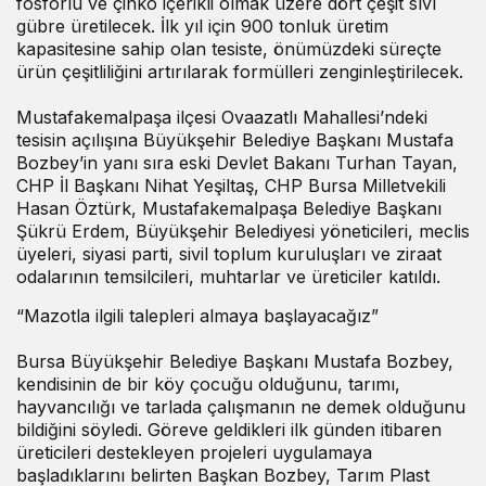
fosforlu ve çinko içerikli olmak üzere dört çeşit sıvı
gübre üretilecek. İlk yıl için 900 tonluk üretim
kapasitesine sahip olan tesiste, önümüzdeki süreçte
ürün çeşitliliğini artırılarak formülleri zenginleştirilecek.
Mustafakemalpaşa ilçesi Ovaazatlı Mahallesi’ndeki
tesisin açılışına Büyükşehir Belediye Başkanı Mustafa
Bozbey’in yanı sıra eski Devlet Bakanı Turhan Tayan,
CHP İl Başkanı Nihat Yeşiltaş, CHP Bursa Milletvekili
Hasan Öztürk, Mustafakemalpaşa Belediye Başkanı
Şükrü Erdem, Büyükşehir Belediyesi yöneticileri, meclis
üyeleri, siyasi parti, sivil toplum kuruluşları ve ziraat
odalarının temsilcileri, muhtarlar ve üreticiler katıldı.
“Mazotla ilgili talepleri almaya başlayacağız”
Bursa Büyükşehir Belediye Başkanı Mustafa Bozbey,
kendisinin de bir köy çocuğu olduğunu, tarımı,
hayvancılığı ve tarlada çalışmanın ne demek olduğunu
bildiğini söyledi. Göreve geldikleri ilk günden itibaren
üreticileri destekleyen projeleri uygulamaya
başladıklarını belirten Başkan Bozbey, Tarım Plast