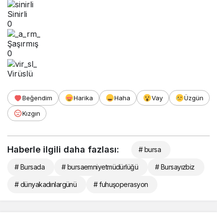
Sinirli
0
Şaşırmış
0
Virüslü
Beğendim
Harika
Haha
Vay
Üzgün
Kızgın
Haberle ilgili daha fazlası:
# bursa
# Bursada
# bursaemniyetmüdürlüğü
# Bursayızbiz
# dünyakadınlargünü
# fuhuşoperasyon