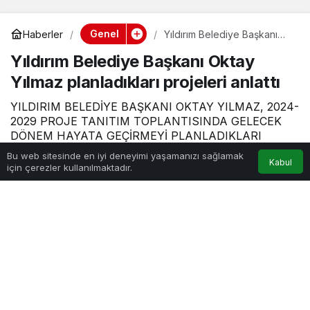
Genel
Haberler
Yıldırım Belediye Başkanı
Oktay Yılmaz planladıkları
Yıldırım Belediye Başkanı Oktay
projeleri anlattı
Yılmaz planladıkları projeleri anlattı
YILDIRIM BELEDİYE BAŞKANI OKTAY YILMAZ, 2024-
2029 PROJE TANITIM TOPLANTISINDA GELECEK
DÖNEM HAYATA GEÇİRMEYİ PLANLADIKLARI
PROJELERİ PAYLAŞTI.
Bu web sitesinde en iyi deneyimi yaşamanızı sağlamak
Kabul
için çerezler kullanılmaktadır.
10 Mart 2024, 13:00
yayınlandı
11 Mart 2024, 13:50
güncellendi