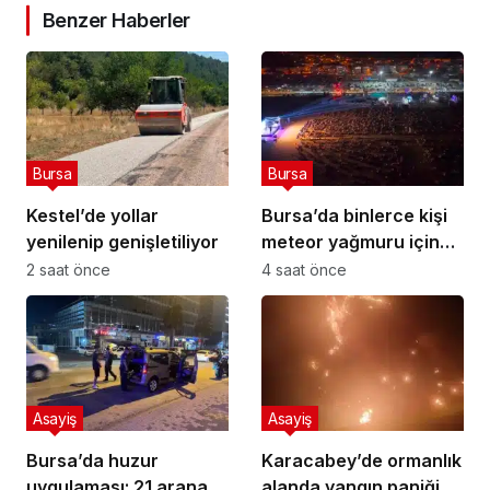
Benzer Haberler
Bursa
Bursa
Kestel’de yollar
Bursa’da binlerce kişi
yenilenip genişletiliyor
meteor yağmuru için
bir araya geldi
2 saat önce
4 saat önce
Asayiş
Asayiş
Bursa’da huzur
Karacabey’de ormanlık
uygulaması: 21 aranan
alanda yangın paniği