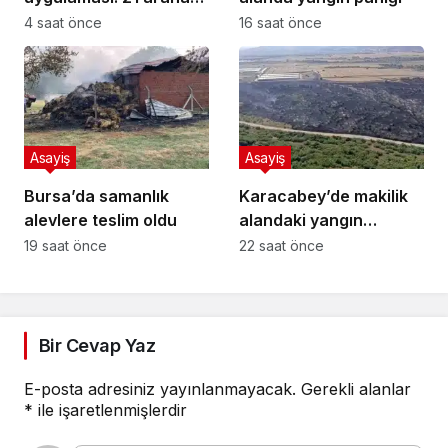
şahıs yakalandı, 388
4 saat önce
16 saat önce
bin TL ceza kesildi
Asayiş
Asayiş
Bursa’da samanlık
Karacabey’de makilik
alevlere teslim oldu
alandaki yangın
fabrikaya ulaşmadan
19 saat önce
22 saat önce
söndürüldü
Bir Cevap Yaz
E-posta adresiniz yayınlanmayacak.
Gerekli alanlar
*
ile işaretlenmişlerdir