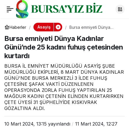
Yıldırım Belediye
0
Paylaş
Başkanı Oktay Yılmaz
Asayiş
Haberler
Bursa emniyeti Dünya
Kadınlar Günü’nde 25
Bursa emniyeti Dünya Kadınlar
kadını fuhuş çetesinden
planladıkları projeleri
kurtardı
Günü’nde 25 kadını fuhuş çetesinden
kurtardı
anlattı
BURSA İL EMNİYET MÜDÜRLÜĞÜ ASAYİŞ ŞUBE
MÜDÜRLÜĞÜ EKİPLERİ, 8 MART DÜNYA KADINLAR
GÜNÜ'NDE BURSA MERKEZLİ 3 İLDE FUHUŞ
ÇETESİNE ŞAFAK VAKTİ DÜZENLENEN
OPERASYONDA ZORLA FUHUŞ YAPTIRILAN 25
MAĞDUR KADINI ÇETENİN ELİNDEN KURTARIRKEN
ÇETE ÜYESİ 31 ŞÜPHELİYİDE KISKIVRAK
GÖZALTINA ALDI.
10 Mart 2024, 13:15
yayınlandı
11 Mart 2024, 12:27