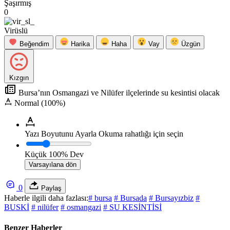
Şaşırmış
0
Virüslü
Beğendim
Harika
Haha
Vay
Üzgün
Kızgın
Bursa’nın Osmangazi ve Nilüfer ilçelerinde su kesintisi olacak
Normal (100%)
Yazı Boyutunu Ayarla
Okuma rahatlığı için seçin
Küçük
100%
Dev
Varsayılana dön
0
Paylaş
Haberle ilgili daha fazlası:
# bursa
# Bursada
# Bursayızbiz
#
BUSKİ
# nilüfer
# osmangazi
# SU KESİNTİSİ
Benzer Haberler