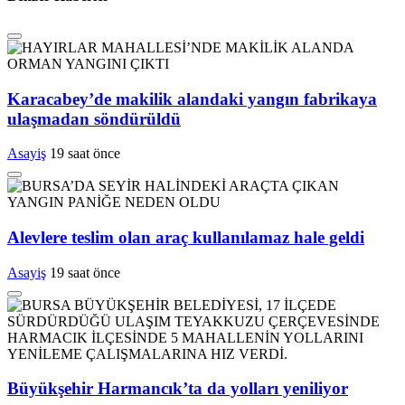
Karacabey’de makilik alandaki yangın fabrikaya
ulaşmadan söndürüldü
Asayiş
19 saat önce
Alevlere teslim olan araç kullanılamaz hale geldi
Asayiş
19 saat önce
Büyükşehir Harmancık’ta da yolları yeniliyor