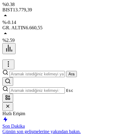
%0.38
BIST
13.779,39
%-0.14
GR. ALTIN
6.660,55
%2.59
Ara
Esc
Hızlı Erişim
Son Dakika
Günün son gelişmelerine yakından bakın.