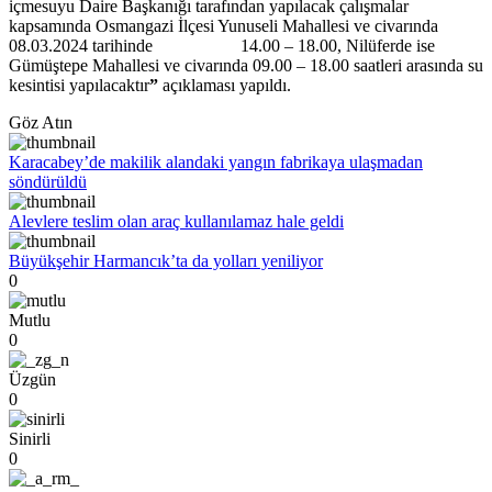
içmesuyu Daire Başkanığı tarafından yapılacak çalışmalar
kapsamında Osmangazi İlçesi Yunuseli Mahallesi ve civarında
08.03.2024 tarihinde 14.00 – 18.00, Nilüferde ise
Gümüştepe Mahallesi ve civarında 09.00 – 18.00 saatleri arasında su
kesintisi yapılacaktır
”
açıklaması yapıldı.
Göz Atın
Karacabey’de makilik alandaki yangın fabrikaya ulaşmadan
söndürüldü
Alevlere teslim olan araç kullanılamaz hale geldi
Büyükşehir Harmancık’ta da yolları yeniliyor
0
Mutlu
0
Üzgün
0
Sinirli
0