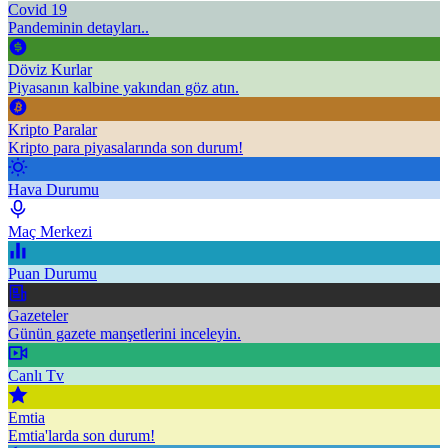
Covid 19
Pandeminin detayları..
Döviz Kurlar
Piyasanın kalbine yakından göz atın.
Kripto Paralar
Kripto para piyasalarında son durum!
Hava Durumu
Maç Merkezi
Puan Durumu
Gazeteler
Günün gazete manşetlerini inceleyin.
Canlı Tv
Emtia
Emtia'larda son durum!