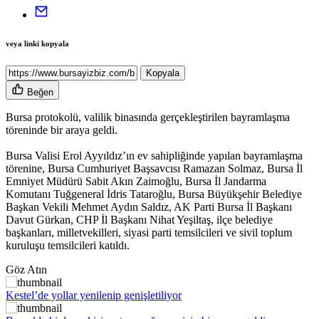
veya linki kopyala
Kopyala
Beğen
Bursa protokolü, valilik binasında gerçekleştirilen bayramlaşma
töreninde bir araya geldi.
Bursa Valisi Erol Ayyıldız’ın ev sahipliğinde yapılan bayramlaşma
törenine, Bursa Cumhuriyet Başsavcısı Ramazan Solmaz, Bursa İl
Emniyet Müdürü Sabit Akın Zaimoğlu, Bursa İl Jandarma
Komutanı Tuğgeneral İdris Tataroğlu, Bursa Büyükşehir Belediye
Başkan Vekili Mehmet Aydın Saldız, AK Parti Bursa İl Başkanı
Davut Gürkan, CHP İl Başkanı Nihat Yeşiltaş, ilçe belediye
başkanları, milletvekilleri, siyasi parti temsilcileri ve sivil toplum
kuruluşu temsilcileri katıldı.
Göz Atın
Kestel’de yollar yenilenip genişletiliyor