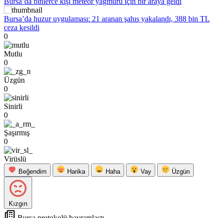
Bursa’da binlerce kişi meteor yağmuru için bir araya geldi
Bursa’da huzur uygulaması: 21 aranan şahıs yakalandı, 388 bin TL
ceza kesildi
0
Mutlu
0
Üzgün
0
Sinirli
0
Şaşırmış
0
Virüslü
Beğendim
Harika
Haha
Vay
Üzgün
Kızgın
Bursa protokolü bayramlaştı