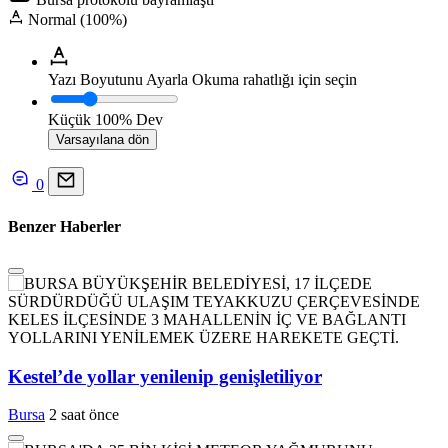
Normal (100%)
Yazı Boyutunu Ayarla
Okuma rahatlığı için seçin
Küçük
100%
Dev
Varsayılana dön
0
Benzer Haberler
Kestel’de yollar yenilenip genişletiliyor
Bursa
2 saat önce