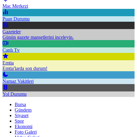
Maç Merkezi
Puan Durumu
Gazeteler
Günün gazete manşetlerini inceleyin.
Canlı Tv
Emtia
Emtia'larda son durum!
Namaz Vakitleri
Yol Durumu
Bursa
Gündem
Siyaset
Spor
Ekonomi
Foto Galeri