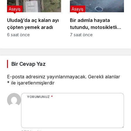
Asayiş
Asayiş
Uludağ’da aç kalan ayı
Bir adımla hayata
çöpten yemek aradı
tutundu, motosikletli
duvara çarparak can
6 saat önce
7 saat önce
verdi
Bir Cevap Yaz
E-posta adresiniz yayınlanmayacak.
Gerekli alanlar
*
ile işaretlenmişlerdir
YORUMUNUZ
*