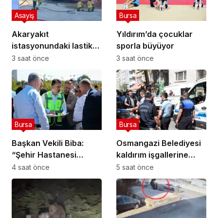
Asayiş
Bursa
Akaryakıt
Yıldırım’da çocuklar
istasyonundaki lastik
sporla büyüyor
tamirhanesi alev alev
3 saat önce
3 saat önce
yandı
Bursa
Bursa
Başkan Vekili Biba:
Osmangazi Belediyesi
“Şehir Hastanesi
kaldırım işgallerine
otoparkı bu ay hizmete
fırsat vermiyor
4 saat önce
5 saat önce
açılacak”