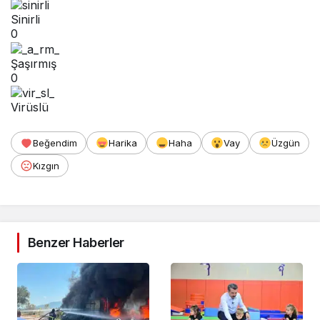
Sinirli
0
Şaşırmış
0
Virüslü
Beğendim
Harika
Haha
Vay
Üzgün
Kızgın
Benzer Haberler