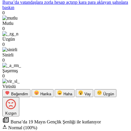
Bursa’da vatandaşlara zorla hesap açtırıp kara para aklayan şahıslara
baskın
0
Mutlu
0
Üzgün
0
Sinirli
0
Şaşırmış
0
Virüslü
Beğendim
Harika
Haha
Vay
Üzgün
Kızgın
Bursa’da 19 Mayıs Gençlik Şenliği ile kutlanıyor
Normal (100%)