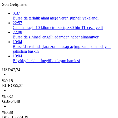
Son Gelişmeler
0:37
Bursa’da tarlalık alanı ateşe veren şüpheli yakalandı
22:57
Çalıntı araçla 10 kilometre kaçtı, 380 bin TL ceza yedi
22:08
Bursa’da zihinsel engelli adamdan haber alınamıyor
19:04
Bursa’da vatandaşlara zorla hesap açtırıp kara para aklayan
şahıslara baskın
19:04
Büyükşehir’den İnegöl’e ulaşım hamlesi
USD
47,74
%0.18
EURO
55,25
%0.32
GBP
64,48
%0.38
BIST
13.779,39