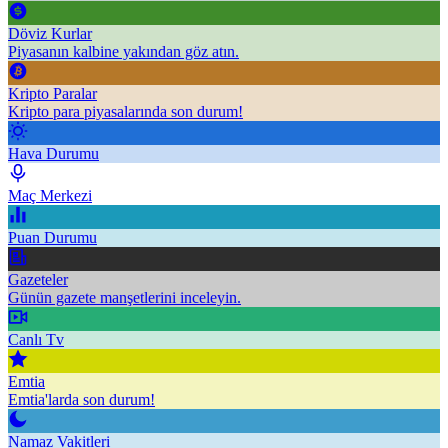
Döviz Kurlar
Piyasanın kalbine yakından göz atın.
Kripto Paralar
Kripto para piyasalarında son durum!
Hava Durumu
Maç Merkezi
Puan Durumu
Gazeteler
Günün gazete manşetlerini inceleyin.
Canlı Tv
Emtia
Emtia'larda son durum!
Namaz Vakitleri