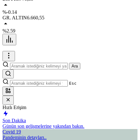
%-0.14
GR. ALTIN
6.660,55
%2.59
Ara
Esc
Hızlı Erişim
Son Dakika
Günün son gelişmelerine yakından bakın.
Covid 19
Pandeminin detayları..