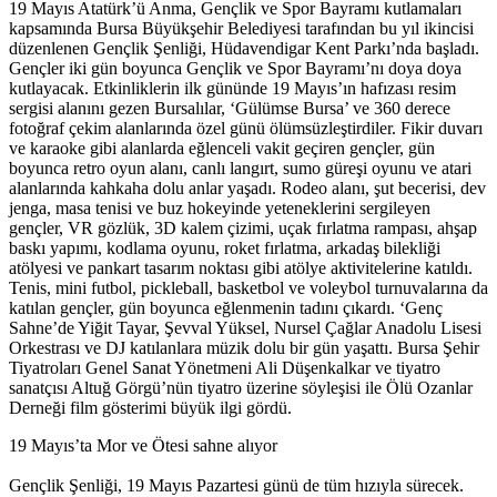
19 Mayıs Atatürk’ü Anma, Gençlik ve Spor Bayramı kutlamaları
kapsamında Bursa Büyükşehir Belediyesi tarafından bu yıl ikincisi
düzenlenen Gençlik Şenliği, Hüdavendigar Kent Parkı’nda başladı.
Gençler iki gün boyunca Gençlik ve Spor Bayramı’nı doya doya
kutlayacak. Etkinliklerin ilk gününde 19 Mayıs’ın hafızası resim
sergisi alanını gezen Bursalılar, ‘Gülümse Bursa’ ve 360 derece
fotoğraf çekim alanlarında özel günü ölümsüzleştirdiler. Fikir duvarı
ve karaoke gibi alanlarda eğlenceli vakit geçiren gençler, gün
boyunca retro oyun alanı, canlı langırt, sumo güreşi oyunu ve atari
alanlarında kahkaha dolu anlar yaşadı. Rodeo alanı, şut becerisi, dev
jenga, masa tenisi ve buz hokeyinde yeteneklerini sergileyen
gençler, VR gözlük, 3D kalem çizimi, uçak fırlatma rampası, ahşap
baskı yapımı, kodlama oyunu, roket fırlatma, arkadaş bilekliği
atölyesi ve pankart tasarım noktası gibi atölye aktivitelerine katıldı.
Tenis, mini futbol, pickleball, basketbol ve voleybol turnuvalarına da
katılan gençler, gün boyunca eğlenmenin tadını çıkardı. ‘Genç
Sahne’de Yiğit Tayar, Şevval Yüksel, Nursel Çağlar Anadolu Lisesi
Orkestrası ve DJ katılanlara müzik dolu bir gün yaşattı. Bursa Şehir
Tiyatroları Genel Sanat Yönetmeni Ali Düşenkalkar ve tiyatro
sanatçısı Altuğ Görgü’nün tiyatro üzerine söyleşisi ile Ölü Ozanlar
Derneği film gösterimi büyük ilgi gördü.
19 Mayıs’ta Mor ve Ötesi sahne alıyor
Gençlik Şenliği, 19 Mayıs Pazartesi günü de tüm hızıyla sürecek.