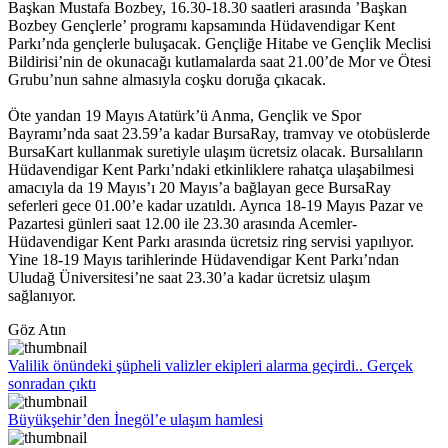
Başkan Mustafa Bozbey, 16.30-18.30 saatleri arasında ’Başkan
Bozbey Gençlerle’ programı kapsamında Hüdavendigar Kent
Parkı’nda gençlerle buluşacak. Gençliğe Hitabe ve Gençlik Meclisi
Bildirisi’nin de okunacağı kutlamalarda saat 21.00’de Mor ve Ötesi
Grubu’nun sahne almasıyla coşku doruğa çıkacak.
Öte yandan 19 Mayıs Atatürk’ü Anma, Gençlik ve Spor
Bayramı’nda saat 23.59’a kadar BursaRay, tramvay ve otobüslerde
BursaKart kullanmak suretiyle ulaşım ücretsiz olacak. Bursalıların
Hüdavendigar Kent Parkı’ndaki etkinliklere rahatça ulaşabilmesi
amacıyla da 19 Mayıs’ı 20 Mayıs’a bağlayan gece BursaRay
seferleri gece 01.00’e kadar uzatıldı. Ayrıca 18-19 Mayıs Pazar ve
Pazartesi günleri saat 12.00 ile 23.30 arasında Acemler-
Hüdavendigar Kent Parkı arasında ücretsiz ring servisi yapılıyor.
Yine 18-19 Mayıs tarihlerinde Hüdavendigar Kent Parkı’ndan
Uludağ Üniversitesi’ne saat 23.30’a kadar ücretsiz ulaşım
sağlanıyor.
Göz Atın
Valilik önündeki şüpheli valizler ekipleri alarma geçirdi.. Gerçek
sonradan çıktı
Büyükşehir’den İnegöl’e ulaşım hamlesi