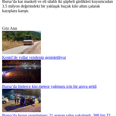
Bursa’da kar maskeli ve eli silahlı iki şüpheli girdikleri kuyumcudan
3.5 milyon değerindeki bir yaklaşık buçuk kilo altını çalarak
kayıplara karıştı.
Göz Atın
Kestel’de yollar yenilenip genişletiliyor
Bursa’da binlerce kişi meteor yağmuru için bir araya geldi
Bursa’da huzur uygulaması: 21 aranan şahıs yakalandı, 388 bin TL