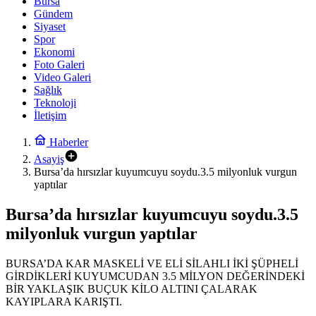
Bursa
Gündem
Siyaset
Spor
Ekonomi
Foto Galeri
Video Galeri
Sağlık
Teknoloji
İletişim
Haberler
Asayiş
Bursa’da hırsızlar kuyumcuyu soydu.3.5 milyonluk vurgun
yaptılar
Bursa’da hırsızlar kuyumcuyu soydu.3.5
milyonluk vurgun yaptılar
BURSA’DA KAR MASKELİ VE ELİ SİLAHLI İKİ ŞÜPHELİ
GİRDİKLERİ KUYUMCUDAN 3.5 MİLYON DEĞERİNDEKİ
BİR YAKLAŞIK BUÇUK KİLO ALTINI ÇALARAK
KAYIPLARA KARIŞTI.