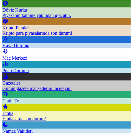
Döviz Kurlar
Piyasanın kalbine yakından göz atın.
Kripto Paralar
Kripto para piyasalarında son durum!
Hava Durumu
Maç Merkezi
Puan Durumu
Gazeteler
Günün gazete manşetlerini inceleyin.
Canlı Tv
Emtia
Emtia'larda son durum!
Namaz Vakitleri