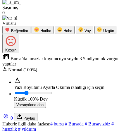
Şaşırmış
0
Virüslü
Beğendim
Harika
Haha
Vay
Üzgün
Kızgın
Bursa’da hırsızlar kuyumcuyu soydu.3.5 milyonluk vurgun
yaptılar
Normal (100%)
Yazı Boyutunu Ayarla
Okuma rahatlığı için seçin
Küçük
100%
Dev
Varsayılana dön
0
Paylaş
Haberle ilgili daha fazlası:
# bursa
# Bursada
# Bursayızbiz
#
hırsızlık
# yıldırım