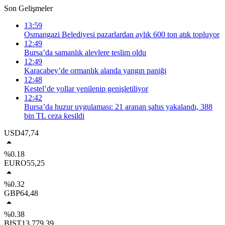
Son Gelişmeler
13:59
Osmangazi Belediyesi pazarlardan aylık 600 ton atık topluyor
12:49
Bursa’da samanlık alevlere teslim oldu
12:49
Karacabey’de ormanlık alanda yangın paniği
12:48
Kestel’de yollar yenilenip genişletiliyor
12:42
Bursa’da huzur uygulaması: 21 aranan şahıs yakalandı, 388
bin TL ceza kesildi
USD
47,74
%0.18
EURO
55,25
%0.32
GBP
64,48
%0.38
BIST
13.779,39