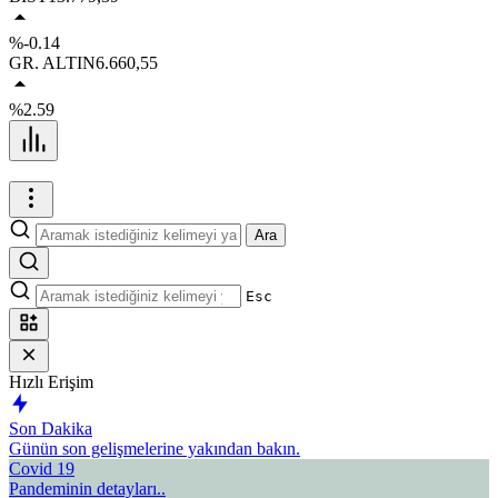
%-0.14
GR. ALTIN
6.660,55
%2.59
Ara
Esc
Hızlı Erişim
Son Dakika
Günün son gelişmelerine yakından bakın.
Covid 19
Pandeminin detayları..