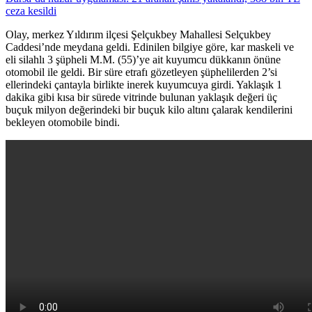
ceza kesildi
Olay, merkez Yıldırım ilçesi Şelçukbey Mahallesi Selçukbey
Caddesi’nde meydana geldi. Edinilen bilgiye göre, kar maskeli ve
eli silahlı 3 şüpheli M.M. (55)’ye ait kuyumcu dükkanın önüne
otomobil ile geldi. Bir süre etrafı gözetleyen şüphelilerden 2’si
ellerindeki çantayla birlikte inerek kuyumcuya girdi. Yaklaşık 1
dakika gibi kısa bir sürede vitrinde bulunan yaklaşık değeri üç
buçuk milyon değerindeki bir buçuk kilo altını çalarak kendilerini
bekleyen otomobile bindi.