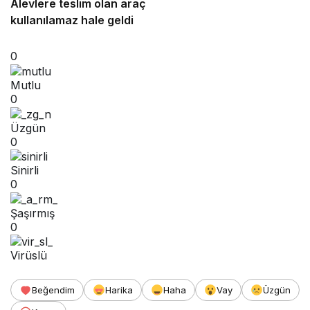
Alevlere teslim olan araç
kullanılamaz hale geldi
0
Mutlu
0
Üzgün
0
Sinirli
0
Şaşırmış
0
Virüslü
Beğendim
Harika
Haha
Vay
Üzgün