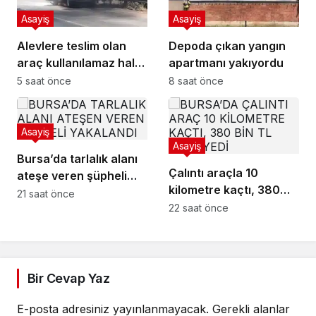
Asayiş
Asayiş
Alevlere teslim olan
Depoda çıkan yangın
araç kullanılamaz hale
apartmanı yakıyordu
geldi
5 saat önce
8 saat önce
Asayiş
Asayiş
Bursa’da tarlalık alanı
Çalıntı araçla 10
ateşe veren şüpheli
kilometre kaçtı, 380
yakalandı
21 saat önce
bin TL ceza yedi
22 saat önce
Bir Cevap Yaz
E-posta adresiniz yayınlanmayacak.
Gerekli alanlar