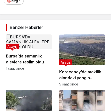
Kızgın
Benzer Haberler
Asayiş
Bursa’da samanlık
alevlere teslim oldu
Asayiş
1 saat önce
Karacabey’de makilik
alandaki yangın
fabrikaya ulaşmadan
5 saat önce
söndürüldü