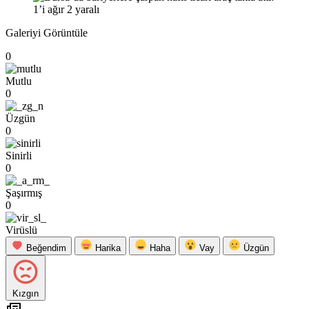
Galeriyi Görüntüle
0
Mutlu
0
Üzgün
0
Sinirli
0
Şaşırmış
0
Virüslü
Beğendim
Harika
Haha
Vay
Üzgün
Kızgın