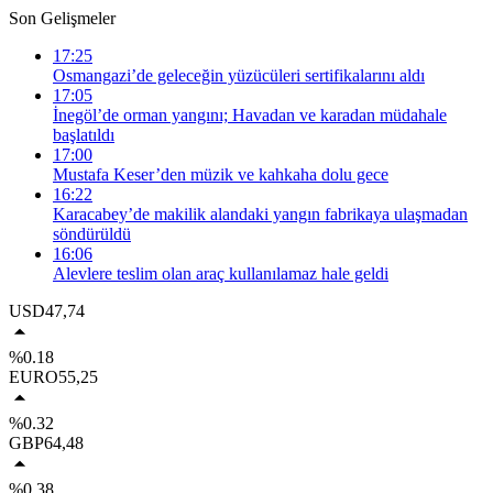
Son Gelişmeler
17:25
Osmangazi’de geleceğin yüzücüleri sertifikalarını aldı
17:05
İnegöl’de orman yangını; Havadan ve karadan müdahale
başlatıldı
17:00
Mustafa Keser’den müzik ve kahkaha dolu gece
16:22
Karacabey’de makilik alandaki yangın fabrikaya ulaşmadan
söndürüldü
16:06
Alevlere teslim olan araç kullanılamaz hale geldi
USD
47,74
%0.18
EURO
55,25
%0.32
GBP
64,48
%0.38