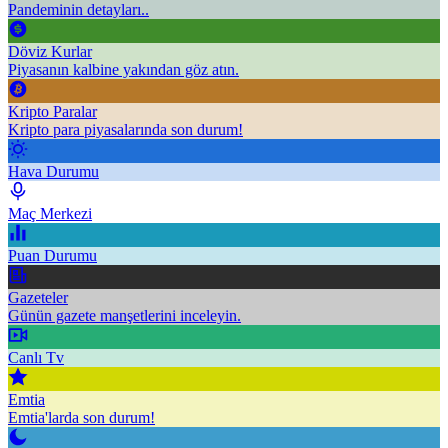
Pandeminin detayları..
Döviz Kurlar
Piyasanın kalbine yakından göz atın.
Kripto Paralar
Kripto para piyasalarında son durum!
Hava Durumu
Maç Merkezi
Puan Durumu
Gazeteler
Günün gazete manşetlerini inceleyin.
Canlı Tv
Emtia
Emtia'larda son durum!