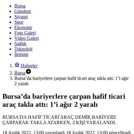
Bursa
Gündem
Siyaset
Spor
Ekonomi
Foto Galeri
Video Galeri
Sağlık
Teknoloji
İletişim
Haberler
Bursa
Bursa’da bariyerlere çarpan hafif ticari araç takla attı: 1’i ağır
2 yaralı
Bursa’da bariyerlere çarpan hafif ticari
araç takla attı: 1’i ağır 2 yaralı
BURSA'DA HAFİF TİCARİ ARAÇ DEMİR BARİYERE
ÇARPARAK TAKLA ATARKEN, 2 KİŞİ YARALANDI.
18 Aralık 2022, 13:00
yayınlandı
18 Aralık 2022, 13:00
güncellendi