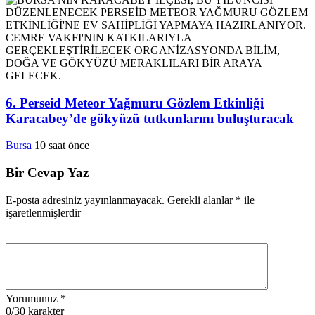
6. Perseid Meteor Yağmuru Gözlem Etkinliği
Karacabey’de gökyüzü tutkunlarını buluşturacak
Bursa
10 saat önce
Bir Cevap Yaz
E-posta adresiniz yayınlanmayacak.
Gerekli alanlar
*
ile
işaretlenmişlerdir
Yorumunuz
*
0
/30 karakter