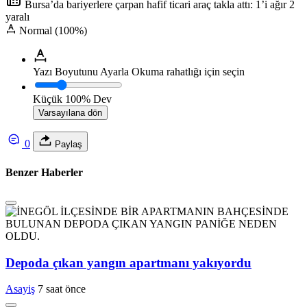
Bursa’da bariyerlere çarpan hafif ticari araç takla attı: 1’i ağır 2
yaralı
Normal (100%)
Yazı Boyutunu Ayarla
Okuma rahatlığı için seçin
Küçük
100%
Dev
Varsayılana dön
0
Paylaş
Benzer Haberler
Depoda çıkan yangın apartmanı yakıyordu
Asayiş
7 saat önce