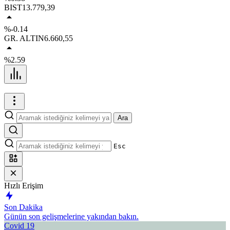
BIST
13.779,39
%-0.14
GR. ALTIN
6.660,55
%2.59
Ara
Esc
Hızlı Erişim
Son Dakika
Günün son gelişmelerine yakından bakın.
Covid 19