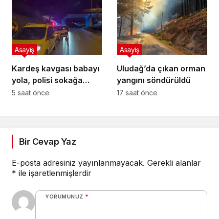
Asayiş
Asayiş
Kardeş kavgası babayı
Uludağ’da çıkan orman
yola, polisi sokağa
yangını söndürüldü
döktü
5 saat önce
17 saat önce
Bir Cevap Yaz
E-posta adresiniz yayınlanmayacak.
Gerekli alanlar
*
ile işaretlenmişlerdir
YORUMUNUZ
*