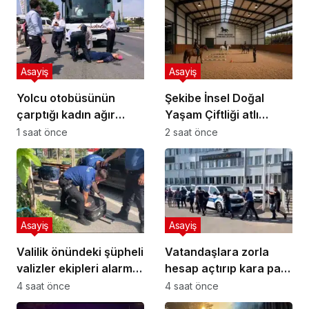
Asayiş
Asayiş
Yolcu otobüsünün
Şekibe İnsel Doğal
çarptığı kadın ağır
Yaşam Çiftliği atlı
yaralandı
binicilik merkezi oluyor
1 saat önce
2 saat önce
Asayiş
Asayiş
Valilik önündeki şüpheli
Vatandaşlara zorla
valizler ekipleri alarma
hesap açtırıp kara para
geçirdi.. Gerçek
aklayan şahıslara
4 saat önce
4 saat önce
sonradan çıktı
baskın