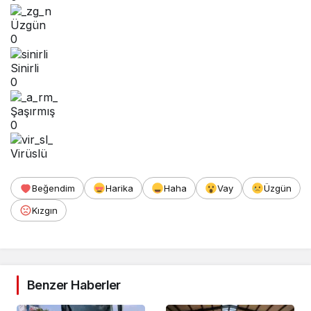
Üzgün
0
Sinirli
0
Şaşırmış
0
Virüslü
Beğendim
Harika
Haha
Vay
Üzgün
Kızgın
Benzer Haberler