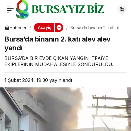
Bursa’da binanın 2.
0
katı alev alev yandı
Asayiş
Haberler
Bursa’da binanın 2. katı alev
alev yandı
Bursa’da binanın 2. katı alev alev
yandı
BURSA’DA BİR EVDE ÇIKAN YANGIN İTFAİYE
EKİPLERİNİN MÜDAHALESİYLE SÖNDÜRÜLDÜ.
1 Şubat 2024, 19:30
yayınlandı