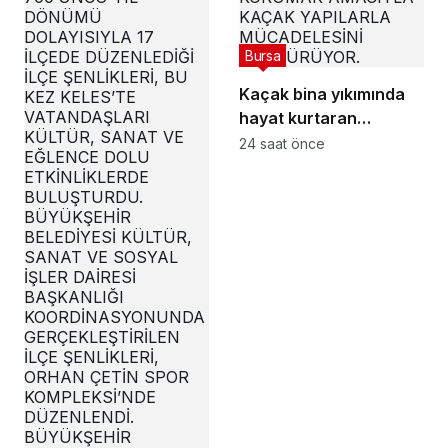
Bursa
Kaçak bina yıkımında
hayat kurtaran
müdahale
24 saat önce