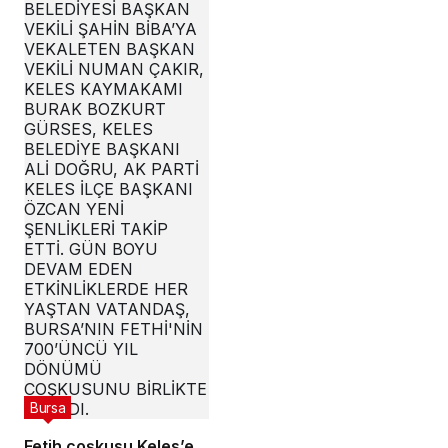
Bursa
Fetih coşkusu Keles’e