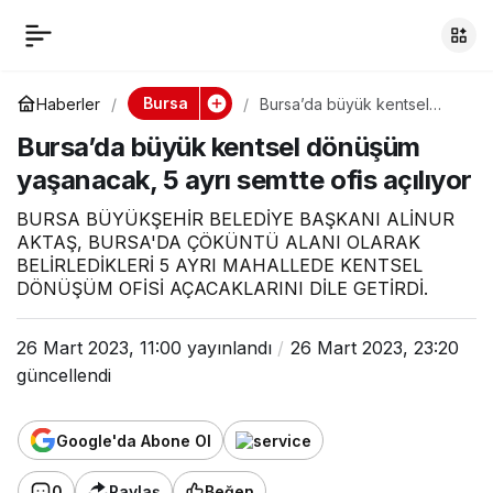
Bursa’da büyük
0
kentsel dönüşüm
Bursa
Haberler
Bursa’da büyük kentsel
dönüşüm yaşanacak, 5 ayrı
Bursa’da büyük kentsel dönüşüm
semtte ofis açılıyor
yaşanacak, 5 ayrı
yaşanacak, 5 ayrı semtte ofis açılıyor
semtte ofis açılıyor
BURSA BÜYÜKŞEHİR BELEDİYE BAŞKANI ALİNUR
AKTAŞ, BURSA'DA ÇÖKÜNTÜ ALANI OLARAK
BELİRLEDİKLERİ 5 AYRI MAHALLEDE KENTSEL
DÖNÜŞÜM OFİSİ AÇACAKLARINI DİLE GETİRDİ.
26 Mart 2023, 11:00
yayınlandı
26 Mart 2023, 23:20
güncellendi
Google'da Abone Ol
0
Paylaş
Beğen