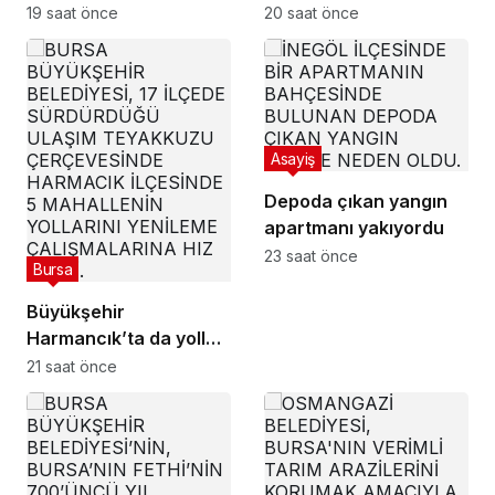
fabrikaya ulaşmadan
geldi
19 saat önce
20 saat önce
söndürüldü
Asayiş
Depoda çıkan yangın
apartmanı yakıyordu
23 saat önce
Bursa
Büyükşehir
Harmancık’ta da yolları
yeniliyor
21 saat önce