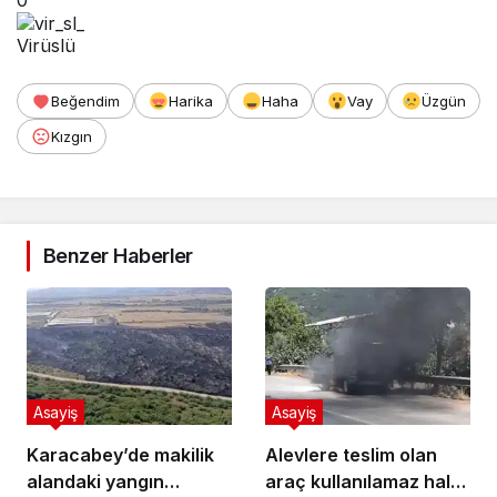
Virüslü
Beğendim
Harika
Haha
Vay
Üzgün
Kızgın
Benzer Haberler
Asayiş
Asayiş
Karacabey’de makilik
Alevlere teslim olan
alandaki yangın
araç kullanılamaz hale