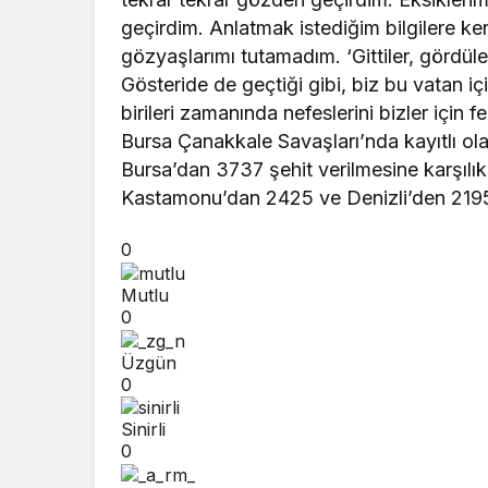
geçirdim. Anlatmak istediğim bilgilere ke
gözyaşlarımı tutamadım. ‘Gittiler, gördül
Gösteride de geçtiği gibi, biz bu vatan iç
birileri zamanında nefeslerini bizler için f
Bursa Çanakkale Savaşları’nda kayıtlı olar
Bursa’dan 3737 şehit verilmesine karşılı
Kastamonu’dan 2425 ve Denizli’den 2195 
0
Mutlu
0
Üzgün
0
Sinirli
0