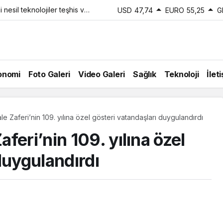
esil teknolojiler teşhis ve
USD
47,74
EURO
55,25
G
iyor
onomi
Foto Galeri
Video Galeri
Sağlık
Teknoloji
İlet
e Zaferi’nin 109. yılına özel gösteri vatandaşları duygulandırdı
feri’nin 109. yılına özel
duygulandırdı