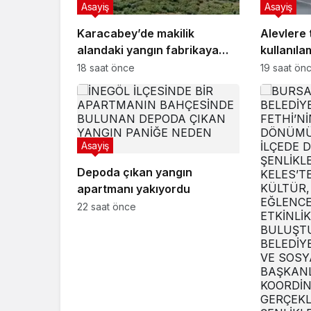
Asayiş
Asayiş
Karacabey’de makilik
Alevlere 
alandaki yangın fabrikaya
kullanıla
ulaşmadan söndürüldü
18 saat önce
19 saat ön
Asayiş
Depoda çıkan yangın
apartmanı yakıyordu
22 saat önce