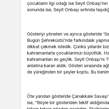
çocukların ilgi odağı ise Seyit Onbaşı’nın 
sonunda ise, Seyit Onbaşı sırtında taşıdığ
Gösteriyi yöneten ve ayrıca gösteride ‘S
Bugün Şehreküstü’nde farkındalık yapma
dikkat çekmek istedik. Çünkü yıllardır bi
kahramanlarla çocuklarımızı büyüttük. H
kahramanları es geçtik. Seyit Onbaşı’nı T
anlatma kararı aldık. Gösteri sırasında a
de yüreğinden bir şeyler koptu. Bu benim 
Öte yandan gösteride Çanakkale Savaşı’n
ise, “Böyle bir gösteriden teklif aldığımd
tekrar tekrar gözden geçirdim. Eksiklerim