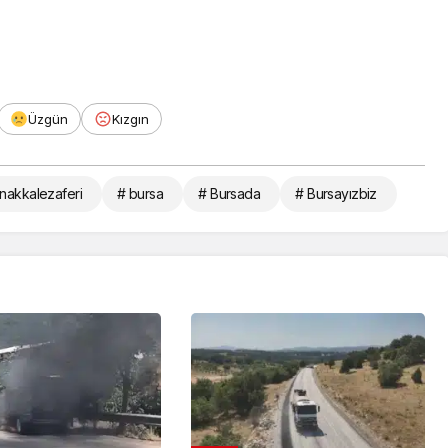
Üzgün
Kızgın
nakkalezaferi
# bursa
# Bursada
# Bursayızbiz