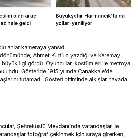
ol
Yaşlanan nüfusun gizli
tehlikesi
teslim olan araç
Büyükşehir Harmancık’ta da
az hale geldi
yolları yeniliyor
lu anlar kameraya yansıdı.
yıldönümünde, Ahmet Kurt’un yazdığı ve Keremay
e büyük ilgi gördü. Oyuncular, kostümleri ile metroya
 bulundu. Gösteride 1915 yılında Çanakkale’de
aşlarını tutamadı. Gösteri bitiminde alkışlar havada
cular, Şehreküstü Meydanı’nda vatandaşlar ile
atandaşlar fotoğraf çekinmek için sıraya girerken,