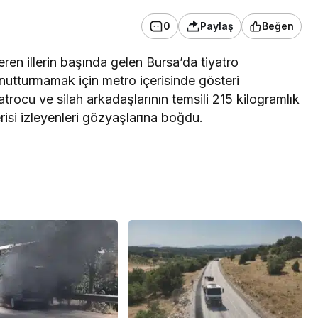
0
Paylaş
Beğen
ren illerin başında gelen Bursa’da tiyatro
unutturmamak için metro içerisinde gösteri
trocu ve silah arkadaşlarının temsili 215 kilogramlık
isi izleyenleri gözyaşlarına boğdu.
mede yeni
Sağlık
eşhis ve