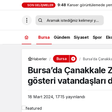
9:48
Kanser görüntülemede yeni n
SON GELIŞMELER
tedavide önemli yol göster
Bursa
Gündem
Siyaset
Spor
Ek
Bursa
Haberler
Bursa’da Çanakkal
Bursa’da Çanakkale Za
gösteri vatandaşları 
18 Mart 2024, 17:15
yayınlandı