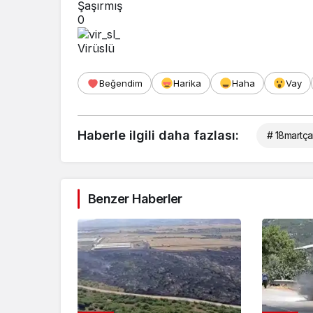
Şaşırmış
0
Virüslü
Beğendim
Harika
Haha
Vay
Haberle ilgili daha fazlası:
# 18martça
Benzer Haberler