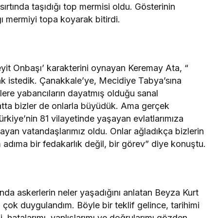
sırtında taşıdığı top mermisi oldu. Gösterinin
ı mermiyi topa koyarak bitirdi.
eyit Onbaşı’ karakterini oynayan Keremay Ata, “
k istedik. Çanakkale’ye, Mecidiye Tabya’sına
zlere yabancıların dayatmış olduğu sanal
atta bizler de onlarla büyüdük. Ama gerçek
ürkiye’nin 81 vilayetinde yaşayan evlatlarımıza
ğlayan vatandaşlarımız oldu. Onlar ağladıkça bizlerin
adıma bir fedakarlık değil, bir görev” diye konuştu.
da askerlerin neler yaşadığını anlatan Beyza Kurt
a çok duygulandım. Böyle bir teklif gelince, tarihimi
i, hatalarımı, yanlışlarımı ve doğrularımı gözden