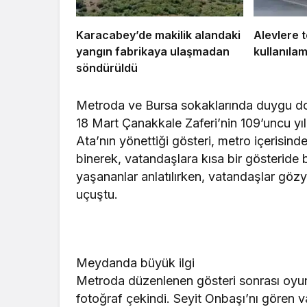
tedavide önemli y
gösteriyor
Karacabey’de makilik alandaki
Alevlere 
yangın fabrikaya ulaşmadan
kullanılam
söndürüldü
Metroda ve Bursa sokaklarında duygu do
18 Mart Çanakkale Zaferi’nin 109’uncu 
Ata’nın yönettiği gösteri, metro içerisind
binerek, vatandaşlara kısa bir gösteride
yaşananlar anlatılırken, vatandaşlar gözy
uçuştu.
Meydanda büyük ilgi
Metroda düzenlenen gösteri sonrası oyun
fotoğraf çekindi. Seyit Onbaşı’nı gören v