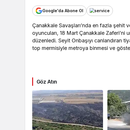
Google'da Abone Ol
Çanakkale Savaşları’nda en fazla şehit ve
oyuncuları, 18 Mart Çanakkale Zaferi’ni 
düzenledi. Seyit Onbaşıyı canlandıran tiya
top mermisiyle metroya binmesi ve göster
Göz Atın
Sağlık
Kanser görüntüle
nesil teknolojiler t