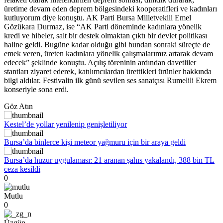
üretime devam eden deprem bölgesindeki kooperatifleri ve kadınları
kutluyorum diye konuştu. AK Parti Bursa Milletvekili Emel
Gözükara Durmaz, ise “AK Parti döneminde kadınlara yönelik
kredi ve hibeler, salt bir destek olmaktan çıktı bir devlet politikası
haline geldi. Bugüne kadar olduğu gibi bundan sonraki süreçte de
emek veren, üreten kadınlara yönelik çalışmalarımız artarak devam
edecek” şeklinde konuştu. Açılış töreninin ardından davetliler
stantları ziyaret ederek, katılımcılardan ürettikleri ürünler hakkında
bilgi aldılar. Festivalin ilk günü sevilen ses sanatçısı Rumelili Ekrem
konseriyle sona erdi.
Göz Atın
Kestel’de yollar yenilenip genişletiliyor
Bursa’da binlerce kişi meteor yağmuru için bir araya geldi
Bursa’da huzur uygulaması: 21 aranan şahıs yakalandı, 388 bin TL
ceza kesildi
0
Mutlu
0
Üzgün