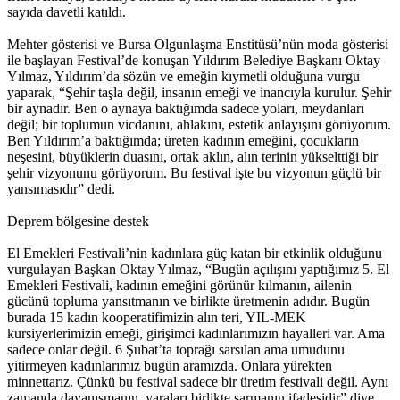
sayıda davetli katıldı.
Mehter gösterisi ve Bursa Olgunlaşma Enstitüsü’nün moda gösterisi
ile başlayan Festival’de konuşan Yıldırım Belediye Başkanı Oktay
Yılmaz, Yıldırım’da sözün ve emeğin kıymetli olduğuna vurgu
yaparak, “Şehir taşla değil, insanın emeği ve inancıyla kurulur. Şehir
bir aynadır. Ben o aynaya baktığımda sadece yoları, meydanları
değil; bir toplumun vicdanını, ahlakını, estetik anlayışını görüyorum.
Ben Yıldırım’a baktığımda; üreten kadının emeğini, çocukların
neşesini, büyüklerin duasını, ortak aklın, alın terinin yükselttiği bir
şehir vizyonunu görüyorum. Bu festival işte bu vizyonun güçlü bir
yansımasıdır” dedi.
Deprem bölgesine destek
El Emekleri Festivali’nin kadınlara güç katan bir etkinlik olduğunu
vurgulayan Başkan Oktay Yılmaz, “Bugün açılışını yaptığımız 5. El
Emekleri Festivali, kadının emeğini görünür kılmanın, ailenin
gücünü topluma yansıtmanın ve birlikte üretmenin adıdır. Bugün
burada 15 kadın kooperatifimizin alın teri, YIL-MEK
kursiyerlerimizin emeği, girişimci kadınlarımızın hayalleri var. Ama
sadece onlar değil. 6 Şubat’ta toprağı sarsılan ama umudunu
yitirmeyen kadınlarımız bugün aramızda. Onlara yürekten
minnettarız. Çünkü bu festival sadece bir üretim festivali değil. Aynı
zamanda dayanışmanın, yaraları birlikte sarmanın ifadesidir” diye