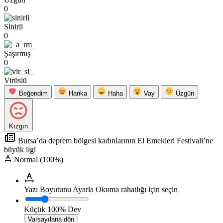
0
Sinirli
0
Şaşırmış
0
Virüslü
Beğendim
Harika
Haha
Vay
Üzgün
Kızgın
Bursa’da deprem bölgesi kadınlarının El Emekleri Festivali’ne
büyük ilgi
Normal (100%)
Yazı Boyutunu Ayarla
Okuma rahatlığı için seçin
Küçük
100%
Dev
Varsayılana dön