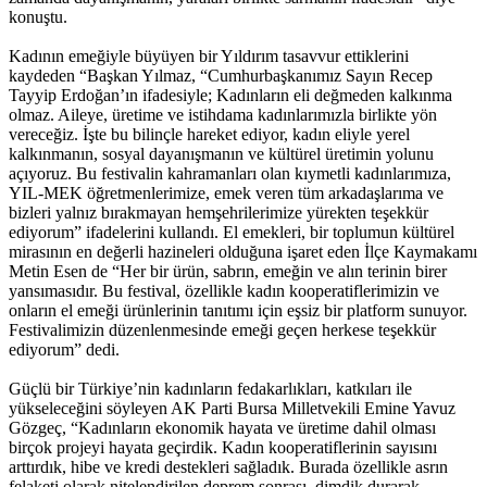
konuştu.
Kadının emeğiyle büyüyen bir Yıldırım tasavvur ettiklerini
kaydeden “Başkan Yılmaz, “Cumhurbaşkanımız Sayın Recep
Tayyip Erdoğan’ın ifadesiyle; Kadınların eli değmeden kalkınma
olmaz. Aileye, üretime ve istihdama kadınlarımızla birlikte yön
vereceğiz. İşte bu bilinçle hareket ediyor, kadın eliyle yerel
kalkınmanın, sosyal dayanışmanın ve kültürel üretimin yolunu
açıyoruz. Bu festivalin kahramanları olan kıymetli kadınlarımıza,
YIL-MEK öğretmenlerimize, emek veren tüm arkadaşlarıma ve
bizleri yalnız bırakmayan hemşehrilerimize yürekten teşekkür
ediyorum” ifadelerini kullandı. El emekleri, bir toplumun kültürel
mirasının en değerli hazineleri olduğuna işaret eden İlçe Kaymakamı
Metin Esen de “Her bir ürün, sabrın, emeğin ve alın terinin birer
yansımasıdır. Bu festival, özellikle kadın kooperatiflerimizin ve
onların el emeği ürünlerinin tanıtımı için eşsiz bir platform sunuyor.
Festivalimizin düzenlenmesinde emeği geçen herkese teşekkür
ediyorum” dedi.
Güçlü bir Türkiye’nin kadınların fedakarlıkları, katkıları ile
yükseleceğini söyleyen AK Parti Bursa Milletvekili Emine Yavuz
Gözgeç, “Kadınların ekonomik hayata ve üretime dahil olması
birçok projeyi hayata geçirdik. Kadın kooperatiflerinin sayısını
arttırdık, hibe ve kredi destekleri sağladık. Burada özellikle asrın
felaketi olarak nitelendirilen deprem sonrası, dimdik durarak,