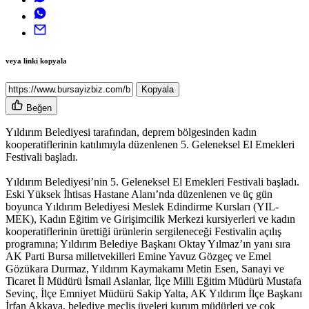
veya linki kopyala
Kopyala
Beğen
Yıldırım Belediyesi tarafından, deprem bölgesinden kadın
kooperatiflerinin katılımıyla düzenlenen 5. Geleneksel El Emekleri
Festivali başladı.
Yıldırım Belediyesi’nin 5. Geleneksel El Emekleri Festivali başladı.
Eski Yüksek İhtisas Hastane Alanı’nda düzenlenen ve üç gün
boyunca Yıldırım Belediyesi Meslek Edindirme Kursları (YIL-
MEK), Kadın Eğitim ve Girişimcilik Merkezi kursiyerleri ve kadın
kooperatiflerinin ürettiği ürünlerin sergileneceği Festivalin açılış
programına; Yıldırım Belediye Başkanı Oktay Yılmaz’ın yanı sıra
AK Parti Bursa milletvekilleri Emine Yavuz Gözgeç ve Emel
Gözükara Durmaz, Yıldırım Kaymakamı Metin Esen, Sanayi ve
Ticaret İl Müdürü İsmail Aslanlar, İlçe Milli Eğitim Müdürü Mustafa
Sevinç, İlçe Emniyet Müdürü Sakip Yalta, AK Yıldırım İlçe Başkanı
İrfan Akkaya, belediye meclis üyeleri kurum müdürleri ve çok