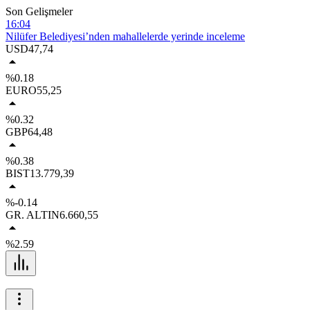
Son Gelişmeler
16:04
Nilüfer Belediyesi’nden mahallelerde yerinde inceleme
13:59
USD
47,74
Osmangazi Belediyesi pazarlardan aylık 600 ton atık topluyor
12:49
%0.18
Bursa’da samanlık alevlere teslim oldu
EURO
55,25
12:49
Karacabey’de ormanlık alanda yangın paniği
%0.32
12:48
GBP
64,48
Kestel’de yollar yenilenip genişletiliyor
%0.38
BIST
13.779,39
%-0.14
GR. ALTIN
6.660,55
%2.59