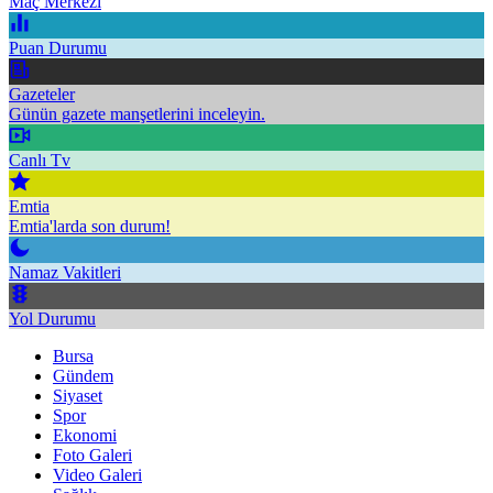
Maç Merkezi
Puan Durumu
Gazeteler
Günün gazete manşetlerini inceleyin.
Canlı Tv
Emtia
Emtia'larda son durum!
Namaz Vakitleri
Yol Durumu
Bursa
Gündem
Siyaset
Spor
Ekonomi
Foto Galeri
Video Galeri