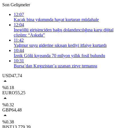
Son Gelişmeler
12:07
Kaçak bina yıkımında hayat kurtaran müdahale
12:04
İnegöllü girişimciden bağış dolandırıcılığına karşı dijital
çözüm: “Askıda”
11:42
Yağmur suyu giderine sıkışan kediyi itfaiye kurtardı
10:44
İznik Gölü kıyısında 70 milyon yıllık fosil bulundu
10:31
Bursa’dan Kırgızistan’a uzanan zirve tırmanışı
USD
47,74
%0.18
EURO
55,25
%0.32
GBP
64,48
%0.38
BIST
13.779,39