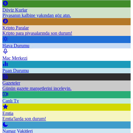
Döviz Kurlar
Piyasanın kalbine yakından göz atın.
Kripto Paralar
Kripto para piyasalarında son durum!
Hava Durumu
Maç Merkezi
Puan Durumu
Gazeteler
Günün gazete manşetlerini inceleyin.
Canlı Tv
Emtia
Emtia'larda son durum!
Namaz Vakitleri