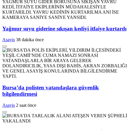
Yağmur suyu giderine sıkışan kediyi itfaiye kurtardı
Asayiş
38 dakika önce
Bursa’da polisten vatandaşlara güvenlik
bilgilendirmesi
Asayiş
2 saat önce