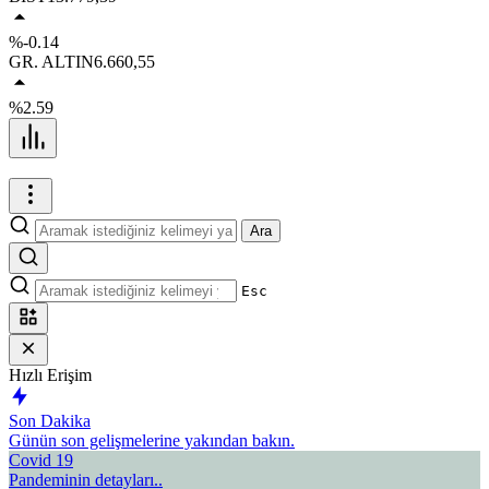
%-0.14
GR. ALTIN
6.660,55
%2.59
Ara
Esc
Hızlı Erişim
Son Dakika
Günün son gelişmelerine yakından bakın.
Covid 19
Pandeminin detayları..