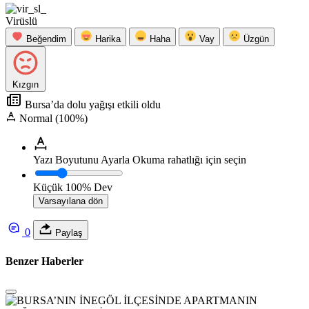
Virüslü
Beğendim
Harika
Haha
Vay
Üzgün
Kızgın
Bursa’da dolu yağışı etkili oldu
Normal (100%)
Yazı Boyutunu Ayarla
Okuma rahatlığı için seçin
Küçük
100%
Dev
Varsayılana dön
0
Paylaş
Benzer Haberler