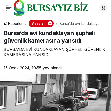
Bursa’da evi
0
kundaklayan şüpheli
Asayiş
Haberler
Bursa’da evi kundaklayan
şüpheli güvenlik
Bursa’da evi kundaklayan şüpheli
kamerasına yansıdı
güvenlik kamerasına
güvenlik kamerasına yansıdı
yansıdı
BURSA'DA EVİ KUNDAKLAYAN ŞÜPHELİ GÜVENLİK
KAMERASINA YANSIDI
15 Ocak 2024, 10:55
yayınlandı