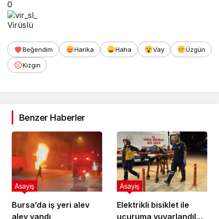
0
Virüslü
Beğendim
Harika
Haha
Vay
Üzgün
Kızgın
Benzer Haberler
Asayiş
Asayiş
Bursa’da iş yeri alev
Elektrikli bisiklet ile
alev yandı
uçuruma yuvarlandılar: