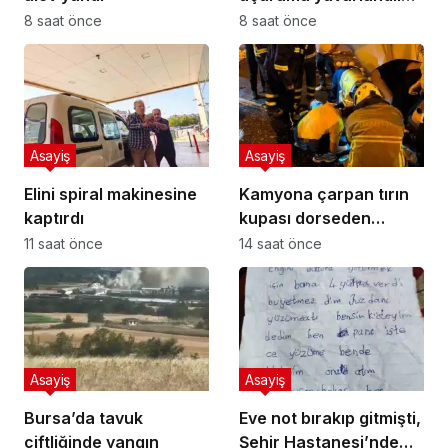
3 çocuk yaralandı
8 saat önce
8 saat önce
Asayiş
Asayiş
Elini spiral makinesine
Kamyona çarpan tırın
kaptırdı
kupası dorseden
ayrıldı: 1 ağır yaralı
11 saat önce
14 saat önce
Asayiş
Asayiş
Bursa’da tavuk
Eve not bırakıp gitmişti,
çiftliğinde yangın
Şehir Hastanesi’nde