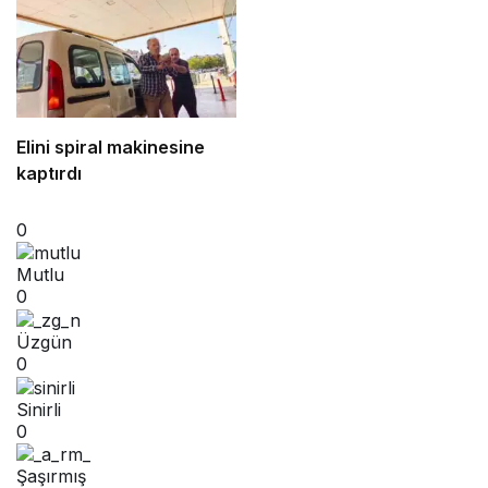
Elini spiral makinesine
kaptırdı
0
Mutlu
0
Üzgün
0
Sinirli
0
Şaşırmış