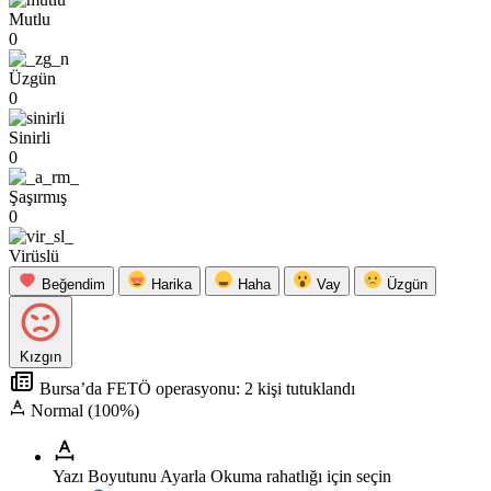
Mutlu
0
Üzgün
0
Sinirli
0
Şaşırmış
0
Virüslü
Beğendim
Harika
Haha
Vay
Üzgün
Kızgın
Bursa’da FETÖ operasyonu: 2 kişi tutuklandı
Normal (100%)
Yazı Boyutunu Ayarla
Okuma rahatlığı için seçin