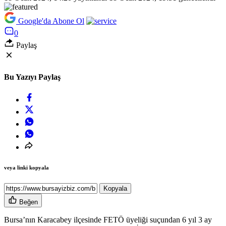
Google'da Abone Ol
0
Paylaş
Bu Yazıyı Paylaş
veya linki kopyala
Kopyala
Beğen
Bursa’nın Karacabey ilçesinde FETÖ üyeliği suçundan 6 yıl 3 ay