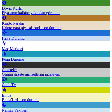
Döviz Kurlar
Piyasanın kalbine yakından göz atın.
Kripto Paralar
Kripto para piyasalarında son durum!
Hava Durumu
Maç Merkezi
Puan Durumu
Gazeteler
Günün gazete manşetlerini inceleyin.
Canlı Tv
Emtia
Emtia'larda son durum!
Namaz Vakitleri