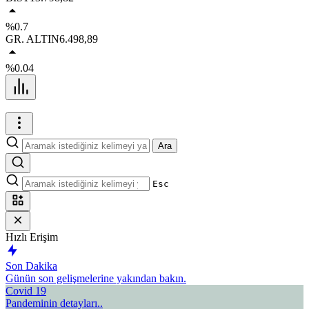
%0.7
GR. ALTIN
6.498,89
%0.04
Ara
Esc
Hızlı Erişim
Son Dakika
Günün son gelişmelerine yakından bakın.
Covid 19
Pandeminin detayları..