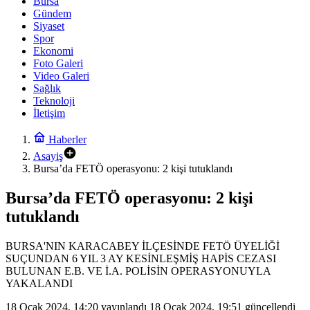
Bursa
Gündem
Siyaset
Spor
Ekonomi
Foto Galeri
Video Galeri
Sağlık
Teknoloji
İletişim
Haberler
Asayiş
Bursa’da FETÖ operasyonu: 2 kişi tutuklandı
Bursa’da FETÖ operasyonu: 2 kişi
tutuklandı
BURSA'NIN KARACABEY İLÇESİNDE FETÖ ÜYELİĞİ
SUÇUNDAN 6 YIL 3 AY KESİNLEŞMİŞ HAPİS CEZASI
BULUNAN E.B. VE İ.A. POLİSİN OPERASYONUYLA
YAKALANDI
18 Ocak 2024, 14:20
yayınlandı
18 Ocak 2024, 19:51
güncellendi