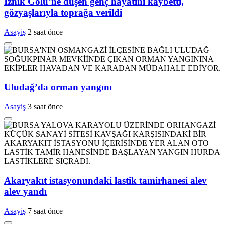
İznik Gölü’ne düşen genç hayatını kaybetti,
gözyaşlarıyla toprağa verildi
Asayiş
2 saat önce
Uludağ’da orman yangını
Asayiş
3 saat önce
Akaryakıt istasyonundaki lastik tamirhanesi alev
alev yandı
Asayiş
7 saat önce