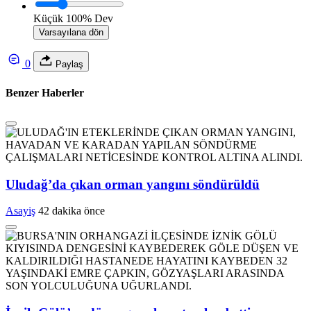
Küçük
100%
Dev
Varsayılana dön
0
Paylaş
Benzer Haberler
Uludağ’da çıkan orman yangını söndürüldü
Asayiş
42 dakika önce