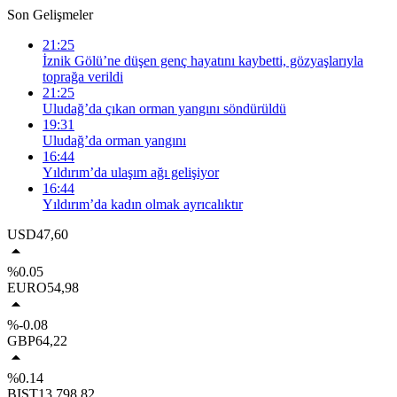
Son Gelişmeler
21:25
İznik Gölü’ne düşen genç hayatını kaybetti, gözyaşlarıyla
toprağa verildi
21:25
Uludağ’da çıkan orman yangını söndürüldü
19:31
Uludağ’da orman yangını
16:44
Yıldırım’da ulaşım ağı gelişiyor
16:44
Yıldırım’da kadın olmak ayrıcalıktır
USD
47,60
%0.05
EURO
54,98
%-0.08
GBP
64,22
%0.14
BIST
13.798,82