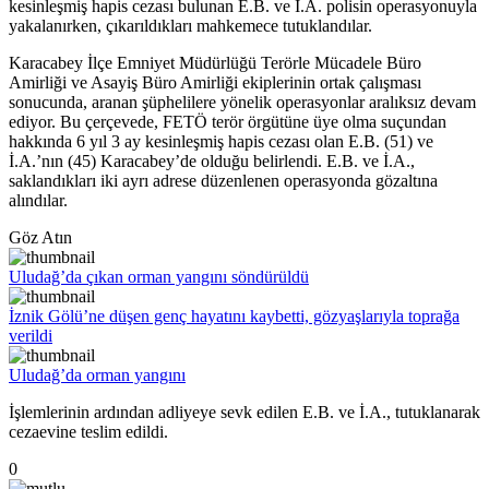
kesinleşmiş hapis cezası bulunan E.B. ve İ.A. polisin operasyonuyla
yakalanırken, çıkarıldıkları mahkemece tutuklandılar.
Karacabey İlçe Emniyet Müdürlüğü Terörle Mücadele Büro
Amirliği ve Asayiş Büro Amirliği ekiplerinin ortak çalışması
sonucunda, aranan şüphelilere yönelik operasyonlar aralıksız devam
ediyor. Bu çerçevede, FETÖ terör örgütüne üye olma suçundan
hakkında 6 yıl 3 ay kesinleşmiş hapis cezası olan E.B. (51) ve
İ.A.’nın (45) Karacabey’de olduğu belirlendi. E.B. ve İ.A.,
saklandıkları iki ayrı adrese düzenlenen operasyonda gözaltına
alındılar.
Göz Atın
Uludağ’da çıkan orman yangını söndürüldü
İznik Gölü’ne düşen genç hayatını kaybetti, gözyaşlarıyla toprağa
verildi
Uludağ’da orman yangını
İşlemlerinin ardından adliyeye sevk edilen E.B. ve İ.A., tutuklanarak
cezaevine teslim edildi.
0