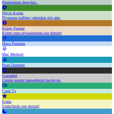
Pandeminin detayları..
Döviz Kurlar
Piyasanın kalbine yakından göz atın.
Kripto Paralar
Kripto para piyasalarında son durum!
Hava Durumu
Maç Merkezi
Puan Durumu
Gazeteler
Günün gazete manşetlerini inceleyin.
Canlı Tv
Emtia
Emtia'larda son durum!