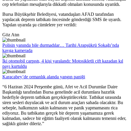
cep telefonları mesajlarıyla dikkatli olmaları konusunda uyarıldı.
Bursa Büyükşehir Belediyesi, vatandaşları AFAD tarafından
yapılacak deprem tatbikatı öncesinde gönderdiği SMS ile uyardı.
Yapılan uyarıda şu cümlelere yer verildi:
Göz Atın
Polisin yanında bile durmadılar… Tarihi Arapşükrü Sokağı’nda
kavga kamerada
İki otomobil çarpıştı, 4 kişi yaralandı: Motosikletli çift kazadan kıl
payı kurtuldu
Karacabey’de ormanlık alanda yangın paniği
“6 Haziran 2024 Perşembe günü, Afet ve Acil Durumlar Daire
Başkanlığı tarafından Bursa genelinde acil durumlara hazırlık
hedefiyle deprem tatbikatı gerçekleştirilecektir. Tatbikat sırasında
siren sesleri duyulacak ve acil durum araçları sahada olacaktır. Bu
sebeple, halkımızın sakin kalmasını ve panik yapmamasını rica
ediyoruz. Bu tatbikatın gerçek bir deprem yaşamamıza gerek
kalmadan, sadece bir eğitim faaliyeti olarak kalmasını temenni eder,
sağlıklı günler dileriz.”