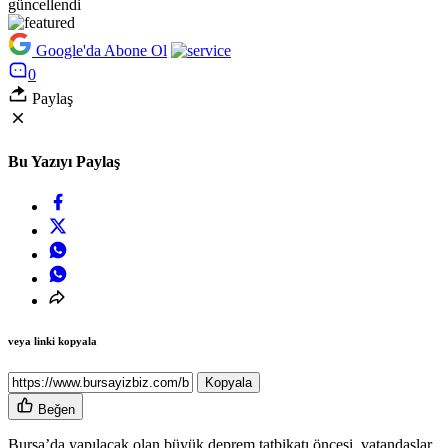
güncellendi
Google'da Abone Ol
0
Paylaş
Bu Yazıyı Paylaş
veya linki kopyala
Kopyala
Beğen
Bursa’da yapılacak olan büyük deprem tatbikatı öncesi, vatandaşlar