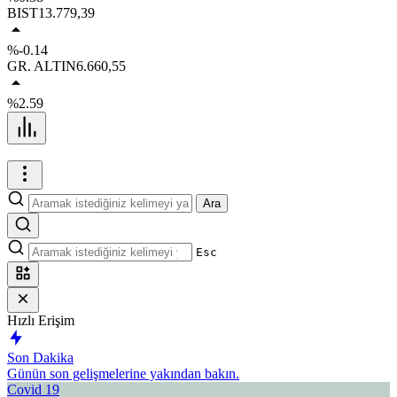
BIST
13.779,39
%-0.14
GR. ALTIN
6.660,55
%2.59
Ara
Esc
Hızlı Erişim
Son Dakika
Günün son gelişmelerine yakından bakın.
Covid 19