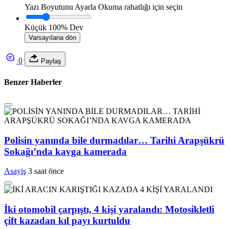
Yazı Boyutunu Ayarla
Okuma rahatlığı için seçin
Küçük
100%
Dev
Varsayılana dön
0
Paylaş
Benzer Haberler
Polisin yanında bile durmadılar… Tarihi Arapşükrü
Sokağı’nda kavga kamerada
Asayiş
3 saat önce
İki otomobil çarpıştı, 4 kişi yaralandı: Motosikletli
çift kazadan kıl payı kurtuldu