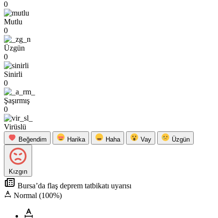
0
Mutlu
0
Üzgün
0
Sinirli
0
Şaşırmış
0
Virüslü
Beğendim
Harika
Haha
Vay
Üzgün
Kızgın
Bursa’da flaş deprem tatbikatı uyarısı
Normal (100%)