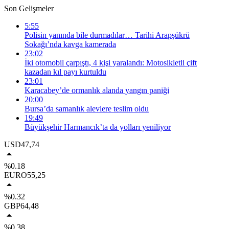
Son Gelişmeler
5:55
Polisin yanında bile durmadılar… Tarihi Arapşükrü
Sokağı’nda kavga kamerada
23:02
İki otomobil çarpıştı, 4 kişi yaralandı: Motosikletli çift
kazadan kıl payı kurtuldu
23:01
Karacabey’de ormanlık alanda yangın paniği
20:00
Bursa’da samanlık alevlere teslim oldu
19:49
Büyükşehir Harmancık’ta da yolları yeniliyor
USD
47,74
%0.18
EURO
55,25
%0.32
GBP
64,48
%0.38