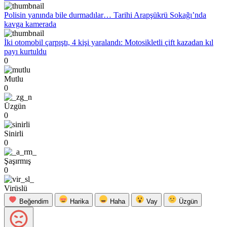
Polisin yanında bile durmadılar… Tarihi Arapşükrü Sokağı’nda
kavga kamerada
İki otomobil çarpıştı, 4 kişi yaralandı: Motosikletli çift kazadan kıl
payı kurtuldu
0
Mutlu
0
Üzgün
0
Sinirli
0
Şaşırmış
0
Virüslü
Beğendim
Harika
Haha
Vay
Üzgün