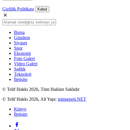
Gizlilik Politikası
Kabul
Bursa
Gündem
Siyaset
Spor
Ekonomi
Foto Galeri
Video Galeri
Sağlık
Teknoloji
İletişim
© Telif Hakkı 2026, Tüm Hakları Saklıdır
© Telif Hakkı 2026, Alt Yapı:
isimsepeti.NET
Künye
İletişim