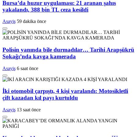
Bursa’da huzur uygulaması: 21 aranan şahıs
yakalandı, 388 bin TL ceza kesildi
Asayiş
59 dakika önce
Polisin yanında bile durmadılar… Tarihi Arapşükrü
Sokağı’nda kavga kamerada
Asayiş
6 saat önce
İki otomobil çarpıştı, 4 kişi yaralandı: Motosikletli
çift kazadan kıl payı kurtuldu
Asayiş
13 saat önce