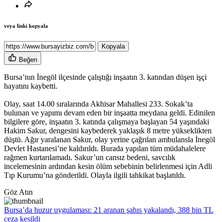
veya linki kopyala
Kopyala
Beğen
Bursa’nın İnegöl ilçesinde çalıştığı inşaatın 3. katından düşen işçi
hayatını kaybetti.
Olay, saat 14.00 sıralarında Akhisar Mahallesi 233. Sokak’ta
bulunan ve yapımı devam eden bir inşaatta meydana geldi. Edinilen
bilgilere göre, inşaatın 3. katında çalışmaya başlayan 54 yaşındaki
Hakim Sakur, dengesini kaybederek yaklaşık 8 metre yükseklikten
düştü. Ağır yaralanan Sakur, olay yerine çağrılan ambulansla İnegöl
Devlet Hastanesi’ne kaldırıldı. Burada yapılan tüm müdahalelere
rağmen kurtarılamadı. Sakur’un cansız bedeni, savcılık
incelemesinin ardından kesin ölüm sebebinin belirlenmesi için Adli
Tıp Kurumu’na gönderildi. Olayla ilgili tahkikat başlatıldı.
Göz Atın
Bursa’da huzur uygulaması: 21 aranan şahıs yakalandı, 388 bin TL
ceza kesildi