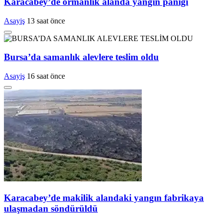
Karacabey’de ormanlık alanda yangın paniği
Asayiş
13 saat önce
Bursa’da samanlık alevlere teslim oldu
Asayiş
16 saat önce
Karacabey’de makilik alandaki yangın fabrikaya
ulaşmadan söndürüldü