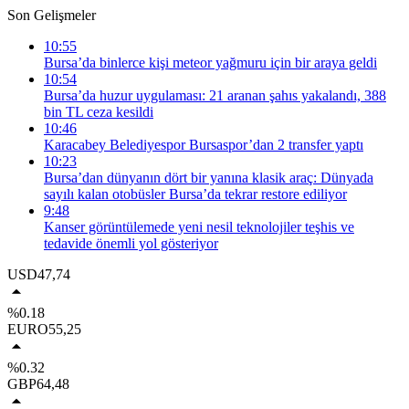
Son Gelişmeler
10:55
Bursa’da binlerce kişi meteor yağmuru için bir araya geldi
10:54
Bursa’da huzur uygulaması: 21 aranan şahıs yakalandı, 388
bin TL ceza kesildi
10:46
Karacabey Belediyespor Bursaspor’dan 2 transfer yaptı
10:23
Bursa’dan dünyanın dört bir yanına klasik araç: Dünyada
sayılı kalan otobüsler Bursa’da tekrar restore ediliyor
9:48
Kanser görüntülemede yeni nesil teknolojiler teşhis ve
tedavide önemli yol gösteriyor
USD
47,74
%0.18
EURO
55,25
%0.32
GBP
64,48