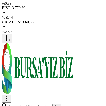
%0.38
BIST
13.779,39
%-0.14
GR. ALTIN
6.660,55
%2.59